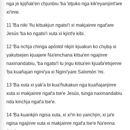
nga je kjijñakꞌen chjunbiu ꞌba ꞌetjuko nga kikꞌeyanijintꞌare
xiꞌinre.
11
ꞌBa niki ꞌñu kitsakjun ngatsiꞌi xi makjainre ngatꞌare
Jesús ꞌba ko ngatsiꞌi xuta xi kjintꞌe kibi.
12
ꞌBa nchja chinga apóstol nkjin kjuakun ko chu̱ba̱ xi
yakutsejen kjuajere Naꞌenchana kitsaꞌen ngajinre
naxinandabiu, ꞌba ngatsiꞌi tu jngu kitsaꞌen kjuafaꞌetsjenre
ꞌba kuañajan nginiꞌya xi Nginiꞌyare Salomón ꞌmi.
13
ꞌBa xuta xi yakꞌa bi kuaꞌñukakun nga kuañajanjinre
xuta xi makjainre ngatꞌa tseꞌe Jesús, tunga naxinandabiu
nda kinchja ngatꞌa tseꞌe.
14
ꞌBa kuankjin ngisa xuta, xi xiꞌin ko yanchjin, xi jaꞌe
ngisa ngajinre xuta xi makjainre ngatꞌa tseꞌe Naꞌenna