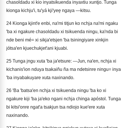
chasoldadu xi kio inyatsikuenda inyaxtiu xuntjo. Tunga
kionga kichjuꞌi, tuꞌyá kjiꞌyee̱ ngaya —kitsu.
24
Kionga kjintꞌe enbi, naꞌmi titjun ko nchja naꞌmi ngaku
ꞌba xi ngakure chasoldadu xi tsikuenda ningu, kaꞌnda bi
nde beni mé= xi sikjaꞌetsjen ꞌba tsiningiyare xinkjin
jótsaꞌen kjuechukjetꞌani kjuabi.
25
Tunga jngu xuta ꞌba jaꞌetsure: —Jun, naꞌen, nchja xi
kichanisꞌion nduya tsakaiñu ña ma ndetsinre ningu= inya
ꞌba inyabakuyare xuta naxinando.
26
ꞌBa ꞌbatsaꞌen nchja xi tsikuenda ningu ꞌba ko xi
ngakure kiji ꞌba jaꞌeko ngani nchja chinga apóstol. Tunga
bi kitsiꞌonre ngatꞌa tsakjun tsa ndiojo kueꞌere xuta
naxinando.