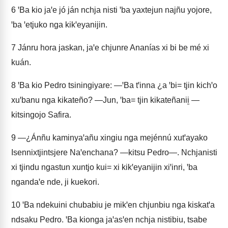
6
ꞌBa kio jaꞌe jó ján nchja nisti ꞌba yaxtejun najñu yojore,
ꞌba ꞌetjuko nga kikꞌeyanijin.
7
Jánru hora jaskan, jaꞌe chjunre Ananías xi bi be mé xi
kuán.
8
ꞌBa kio Pedro tsiningiyare: —ꞌBa tꞌinna ¿a ꞌbi= tjin kichꞌo
xuꞌbanu nga kikateño? —Jun, ꞌba= tjin kikateñanii̱ —
kitsingojo Safira.
9
—¿Ánñu kaminyaꞌañu xingiu nga mejénnú xutꞌayako
Isennixtjintsjere Naꞌenchana? —kitsu Pedro—. Nchjanisti
xi tjindu ngastun xuntjo kui= xi kikꞌeyanijin xiꞌinri, ꞌba
ngandaꞌe nde, ji kuekori.
10
ꞌBa ndekuini chubabiu je mikꞌen chjunbiu nga kiskatꞌa
ndsaku Pedro. ꞌBa kionga jaꞌasꞌen nchja nistibiu, tsabe