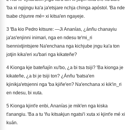
ꞌba xi ngijngu kaꞌa jaꞌetsjare nchja chinga apóstol. ꞌBa nde
tsabe chjunre mé= xi kitsaꞌen ngayeje.
3
ꞌBa kio Pedro kitsure: —Ji Ananías, ¿ánñu chanayiu
jaꞌasꞌenjinni inimari, nga en ndesu teꞌmi_ri
Isennixtjintsjere Naꞌenchana nga kichjube jngu kaꞌa ton
jotjin kikaꞌeri xuꞌbari nga kikateñe?
4
Kionga kje bateñajín xuꞌbo, ¿a bi tsa tsiji? ꞌBa kionga je
kikateñe, ¿a bi je tsiji ton? ¿Ánñu ꞌbatsaꞌen
kjinikjaꞌetsjenni nga ꞌba kjiñeꞌen? Naꞌenchana xi kikꞌin_ri
en ndesu, bi xuta.
5
Kionga kjintꞌe enbi, Ananías je mikꞌen nga kiska
tꞌanangiu. ꞌBa a tu ꞌñu kitsakjun ngatsiꞌi xuta xi kjintꞌe mé xi
kuán.