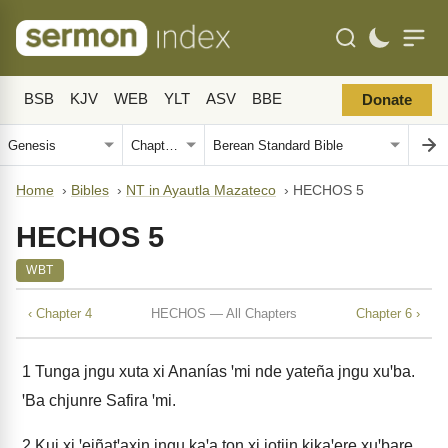
BSB
KJV
WEB
YLT
ASV
BBE
Donate
Home
›
Bibles
›
NT in Ayautla Mazateco
›
HECHOS 5
HECHOS 5
WBT
‹ Chapter 4
HECHOS — All Chapters
Chapter 6 ›
1
Tunga jngu xuta xi Ananías ꞌmi nde yateña jngu xuꞌba.
ꞌBa chjunre Safira ꞌmi.
2
Kui xi ꞌejñatꞌaxin jngu kaꞌa ton xi jotjin kikaꞌere xuꞌbare