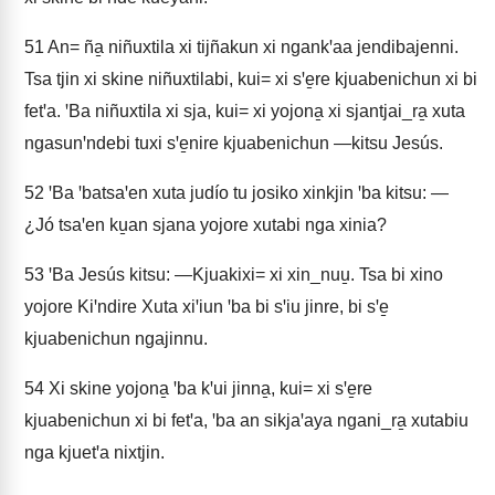
51
An= ña̱ niñuxtila xi tijñakun xi ngankꞌaa jendibajenni.
Tsa tjin xi skine niñuxtilabi, kui= xi sꞌe̱re kjuabenichun xi bi
fetꞌa. ꞌBa niñuxtila xi sja, kui= xi yojona̱ xi sjantjai_ra̱ xuta
ngasunꞌndebi tuxi sꞌe̱nire kjuabenichun —kitsu Jesús.
52
ꞌBa ꞌbatsaꞌen xuta judío tu josiko xinkjin ꞌba kitsu: —
¿Jó tsaꞌen ku̱an sjana yojore xutabi nga xinia?
53
ꞌBa Jesús kitsu: —Kjuakixi= xi xin_nuu̱. Tsa bi xino
yojore Kiꞌndire Xuta xiꞌiun ꞌba bi sꞌiu jinre, bi sꞌe̱
kjuabenichun ngajinnu.
54
Xi skine yojona̱ ꞌba kꞌui jinna̱, kui= xi sꞌe̱re
kjuabenichun xi bi fetꞌa, ꞌba an sikjaꞌaya ngani_ra̱ xutabiu
nga kjuetꞌa nixtjin.