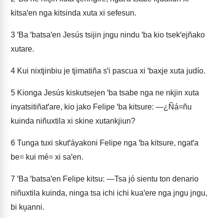
kitsaꞌen nga kitsinda xuta xi sefesun.
3
ꞌBa ꞌbatsaꞌen Jesús tsijin jngu nindu ꞌba kio tsekꞌejñako
xutare.
4
Kui nixtjinbiu je tjimatiña sꞌi pascua xi ꞌbaxje xuta judío.
5
Kionga Jesús kiskutsejen ꞌba tsabe nga ne nkjin xuta
inyatsitiñatꞌare, kio jako Felipe ꞌba kitsure: —¿Ñá=ñu
kuinda niñuxtila xi skine xutankjiun?
6
Tunga tuxi skutꞌáyakoni Felipe nga ꞌba kitsure, ngatꞌa
be= kui mé= xi saꞌen.
7
ꞌBa ꞌbatsaꞌen Felipe kitsu: —Tsa jó sientu ton denario
niñuxtila kuinda, ninga tsa ichi ichi kuaꞌere nga jngu jngu,
bi ku̱anni.