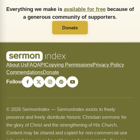
Everything we make is
available for free
because of
a generous community of supporters.
Donate
About Us
FAQ
API
Copying Permissions
Privacy Policy
Commendations
Donate
Follow
© 2026 SermonIndex — SermonIndex exists to freely
preserve and freely distribute historic Christian sermons for
the glory of Christ and the strengthening of His Church.
Content may be shared and copied for non-commercial use