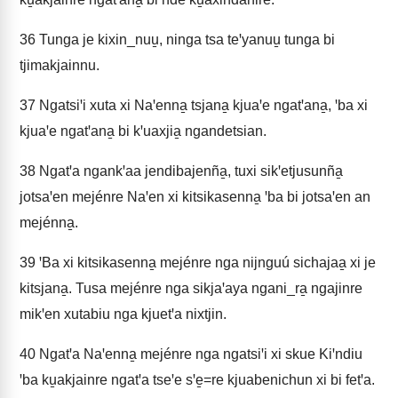
36
Tunga je kixin_nuu̱, ninga tsa teꞌyanuu̱ tunga bi
tjimakjainnu.
37
Ngatsiꞌi xuta xi Naꞌenna̱ tsjana̱ kjuaꞌe ngatꞌana̱, ꞌba xi
kjuaꞌe ngatꞌana̱ bi kꞌuaxjia̱ ngandetsian.
38
Ngatꞌa ngankꞌaa jendibajenña̱, tuxi sikꞌetjusunña̱
jotsaꞌen mejénre Naꞌen xi kitsikasenna̱ ꞌba bi jotsaꞌen an
mejénna̱.
39
ꞌBa xi kitsikasenna̱ mejénre nga nijnguú sichajaa̱ xi je
kitsjana̱. Tusa mejénre nga sikjaꞌaya ngani_ra̱ ngajinre
mikꞌen xutabiu nga kjuetꞌa nixtjin.
40
Ngatꞌa Naꞌenna̱ mejénre nga ngatsiꞌi xi skue Kiꞌndiu
ꞌba ku̱akjainre ngatꞌa tseꞌe sꞌe̱=re kjuabenichun xi bi fetꞌa.