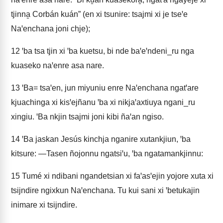
tjinna̱ Corbán kuán” (en xi tsunire: tsajmi xi je tseꞌe
Naꞌenchana joni chje);
12
ꞌba tsa tjin xi ꞌba kuetsu, bi nde baꞌeꞌndeni_ru nga
kuaseko naꞌenre asa nare.
13
ꞌBa= tsaꞌen, jun miyuniu enre Naꞌenchana ngatꞌare
kjuachinga xi kisꞌejñanu ꞌba xi nikjaꞌaxtiuya ngani_ru
xingiu. ꞌBa nkjin tsajmi joni kibi ñaꞌan ngiso.
14
ꞌBa jaskan Jesús kinchja nganire xutankjiun, ꞌba
kitsure: —Tasen ñojonnu ngatsiꞌu, ꞌba ngatamankjinnu:
15
Tumé xi ndibani ngandetsian xi faꞌasꞌejin yojore xuta xi
tsijndire ngixkun Naꞌenchana. Tu kui sani xi ꞌbetukajin
inimare xi tsijndire.