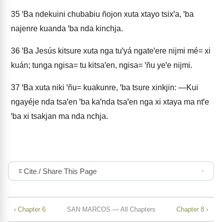
35
ꞌBa ndekuini chubabiu ñojon xuta xtayo tsixꞌa, ꞌba
najenre kuanda ꞌba nda kinchja.
36
ꞌBa Jesús kitsure xuta nga tuꞌyá ngateꞌere nijmi mé= xi
kuán; tunga ngisa= tu kitsaꞌen, ngisa= ꞌñu yeꞌe nijmi.
37
ꞌBa xuta niki ꞌñu= kuakunre, ꞌba tsure xinkjin: —Kui
ngayéje nda tsaꞌen ꞌba kaꞌnda tsaꞌen nga xi xtaya ma ntꞌe
ꞌba xi tsakjan ma nda nchja.
Cite / Share This Page
‹ Chapter 6
SAN MARCOS — All Chapters
Chapter 8 ›