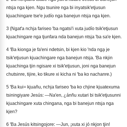
ntsja nga kjen. Ngu tsunire nga bi inyatsikꞌetjusun
kjuachingare tseꞌe judío nga banejun ntsja nga kjen.
3
(Ngatꞌa nchja fariseo ꞌba ngatsiꞌi xuta judío tsikꞌetjusun
kjuachingare nga tjunfara nda banejun ntsja ꞌba saꞌe kjen.
4
ꞌBa kionga je faꞌeni ndetsin, bi kjen kio ꞌnda nga̱ je
tsikꞌetjusun kjuachingare nga banejun ntsja. ꞌBa nkjin
kjuachinga tjin ngisare xi tsikꞌetjusun, joni nga banejun
chutsinre, tijire, ko tikure xi kicha ni ꞌba ko nachanre.)
5
ꞌBa kui= kjuañu, nchja fariseo ꞌba ko chjine kjuatexuma
tsiningiyare Jesús: —Naꞌen, ¿ánñu xutari bi tsikꞌetjusunni
kjuachingare xuta chingana, nga bi banejun ntsja nga
kjen?
6
ꞌBa Jesús kitsingojore: —Jun, ¡xuta xi jó nkjon tjin!