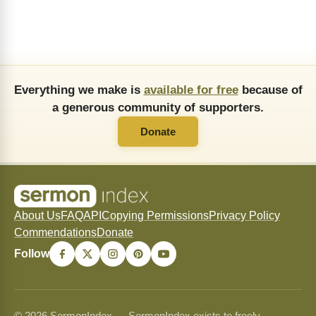
Everything we make is
available for free
because of
a generous community of supporters.
Donate
About Us
FAQ
API
Copying Permissions
Privacy Policy
Commendations
Donate
Follow
© 2026 SermonIndex — SermonIndex exists to freely