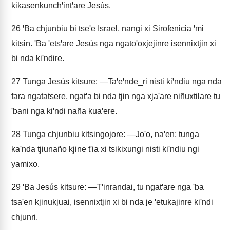
kikasenkunchꞌintꞌare Jesús.
26
ꞌBa chjunbiu bi tseꞌe Israel, nangi xi Sirofenicia ꞌmi
kitsin. ꞌBa ꞌetsꞌare Jesús nga ngatoꞌoxjejinre isennixtjin xi
bi nda kiꞌndire.
27
Tunga Jesús kitsure: —Taꞌeꞌnde_ri nisti kiꞌndiu nga nda
fara ngatatsere, ngatꞌa bi nda tjin nga xjaꞌare niñuxtilare tu
ꞌbani nga kiꞌndi naña kuaꞌere.
28
Tunga chjunbiu kitsingojore: —Joꞌo, naꞌen; tunga
kaꞌnda tjiunaño kjine tꞌia xi tsikixungi nisti kiꞌndiu ngi
yamixo.
29
ꞌBa Jesús kitsure: —Tꞌinrandai, tu ngatꞌare nga ꞌba
tsaꞌen kjinukjuai, isennixtjin xi bi nda je ꞌetukajinre kiꞌndi
chjunri.