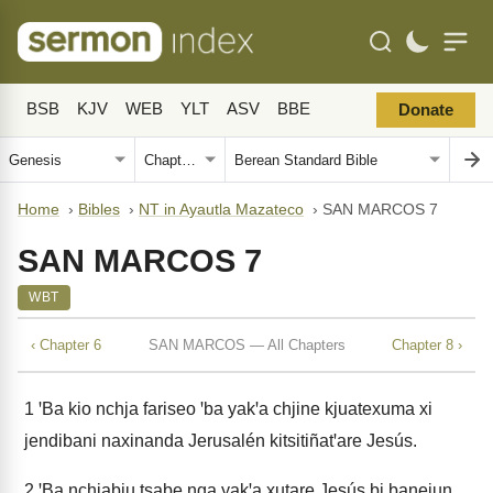
BSB
KJV
WEB
YLT
ASV
BBE
Donate
Home
›
Bibles
›
NT in Ayautla Mazateco
›
SAN MARCOS 7
SAN MARCOS 7
WBT
‹ Chapter 6
SAN MARCOS — All Chapters
Chapter 8 ›
1
ꞌBa kio nchja fariseo ꞌba yakꞌa chjine kjuatexuma xi
jendibani naxinanda Jerusalén kitsitiñatꞌare Jesús.
2
ꞌBa nchjabiu tsabe nga yakꞌa xutare Jesús bi banejun