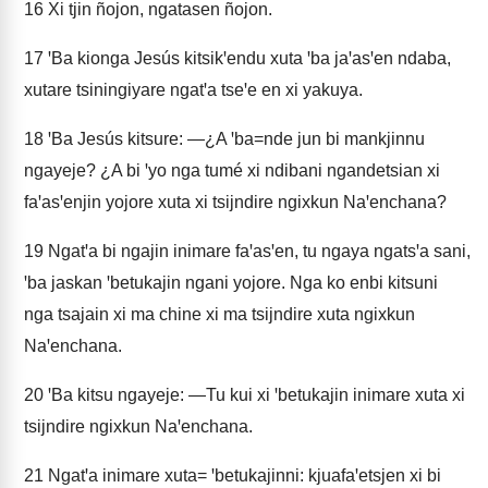
16
Xi tjin ñojon, ngatasen ñojon.
17
ꞌBa kionga Jesús kitsikꞌendu xuta ꞌba jaꞌasꞌen ndaba,
xutare tsiningiyare ngatꞌa tseꞌe en xi yakuya.
18
ꞌBa Jesús kitsure: —¿A ꞌba=nde jun bi mankjinnu
ngayeje? ¿A bi ꞌyo nga tumé xi ndibani ngandetsian xi
faꞌasꞌenjin yojore xuta xi tsijndire ngixkun Naꞌenchana?
19
Ngatꞌa bi ngajin inimare faꞌasꞌen, tu ngaya ngatsꞌa sani,
ꞌba jaskan ꞌbetukajin ngani yojore. Nga ko enbi kitsuni
nga tsajain xi ma chine xi ma tsijndire xuta ngixkun
Naꞌenchana.
20
ꞌBa kitsu ngayeje: —Tu kui xi ꞌbetukajin inimare xuta xi
tsijndire ngixkun Naꞌenchana.
21
Ngatꞌa inimare xuta= ꞌbetukajinni: kjuafaꞌetsjen xi bi