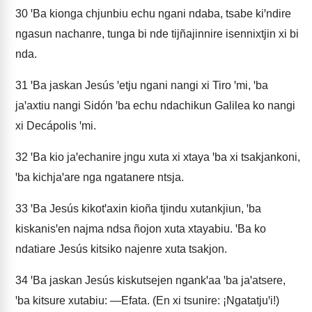
30
ꞌBa kionga chjunbiu echu ngani ndaba, tsabe kiꞌndire
ngasun nachanre, tunga bi nde tijñajinnire isennixtjin xi bi
nda.
31
ꞌBa jaskan Jesús ꞌetju ngani nangi xi Tiro ꞌmi, ꞌba
jaꞌaxtiu nangi Sidón ꞌba echu ndachikun Galilea ko nangi
xi Decápolis ꞌmi.
32
ꞌBa kio jaꞌechanire jngu xuta xi xtaya ꞌba xi tsakjankoni,
ꞌba kichjaꞌare nga ngatanere ntsja.
33
ꞌBa Jesús kikotꞌaxin kioña tjindu xutankjiun, ꞌba
kiskanisꞌen najma ndsa ñojon xuta xtayabiu. ꞌBa ko
ndatiare Jesús kitsiko najenre xuta tsakjon.
34
ꞌBa jaskan Jesús kiskutsejen ngankꞌaa ꞌba jaꞌatsere,
ꞌba kitsure xutabiu: —Efata. (En xi tsunire: ¡Ngatatjuꞌi!)