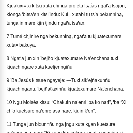
Kjuakixi= xi kitsu xuta chinga profeta Isaías ngatꞌa tsojon,
kionga ꞌbitsaꞌen kitsiꞌindu: Kui= xutabi tu tsꞌa bekunnina̱,
tunga inimare kjin tjindu ngatꞌa tsaꞌan.
7
Tumé chjinire nga bekunnina̱, ngatꞌa tu kjuatexumare
xuta= bakuya.
8
Ngatꞌa jun xin ꞌbejño kjuatexumare Naꞌenchana tuxi
kjuachingare xuta kuetjenngiñu.
9
ꞌBa Jesús kitsure ngayeje: —Tuxi sikꞌejñakunñu
kjuachinganu, ꞌbejñatꞌaxinñu kjuatexumare Naꞌenchana.
10
Ngu Moisés kitsu: “Chakuin naꞌenri ꞌba ko nari”, ꞌba “Xi
chꞌo kuetsure naꞌenre asa nare, kjuinikꞌen”.
11
Tunga jun bixun=ñu nga jngu xuta ku̱an kuetsure
naꞌenre asa nare: “Bi ku̱an kuasekora̱, ngatꞌa ngayéje xi