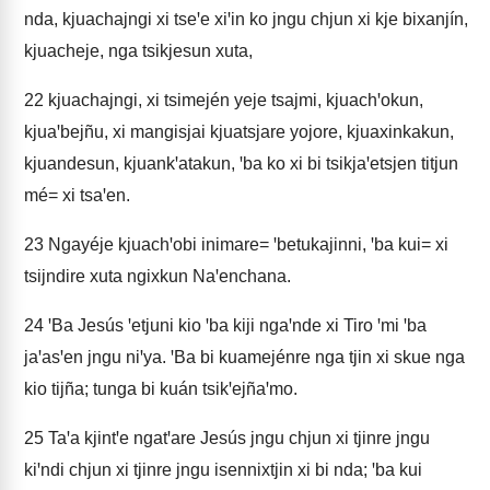
nda, kjuachajngi xi tseꞌe xiꞌin ko jngu chjun xi kje bixanjín,
kjuacheje, nga tsikjesun xuta,
22
kjuachajngi, xi tsimején yeje tsajmi, kjuachꞌokun,
kjuaꞌbejñu, xi mangisjai kjuatsjare yojore, kjuaxinkakun,
kjuandesun, kjuankꞌatakun, ꞌba ko xi bi tsikjaꞌetsjen titjun
mé= xi tsaꞌen.
23
Ngayéje kjuachꞌobi inimare= ꞌbetukajinni, ꞌba kui= xi
tsijndire xuta ngixkun Naꞌenchana.
24
ꞌBa Jesús ꞌetjuni kio ꞌba kiji ngaꞌnde xi Tiro ꞌmi ꞌba
jaꞌasꞌen jngu niꞌya. ꞌBa bi kuamejénre nga tjin xi skue nga
kio tijña; tunga bi kuán tsikꞌejñaꞌmo.
25
Taꞌa kjintꞌe ngatꞌare Jesús jngu chjun xi tjinre jngu
kiꞌndi chjun xi tjinre jngu isennixtjin xi bi nda; ꞌba kui