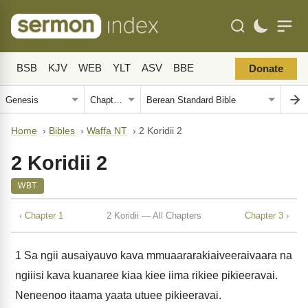
BSB
KJV
WEB
YLT
ASV
BBE
Donate
Home
›
Bibles
›
Waffa NT
›
2 Koridii 2
2 Koridii 2
WBT
‹ Chapter 1
2 Koridii — All Chapters
Chapter 3 ›
1
Sa ngii ausaiyauvo kava mmuaararakiaiveeraivaara na
ngiiisi kava kuanaree kiaa kiee iima rikiee pikieeravai.
Neneenoo itaama yaata utuee pikieeravai.