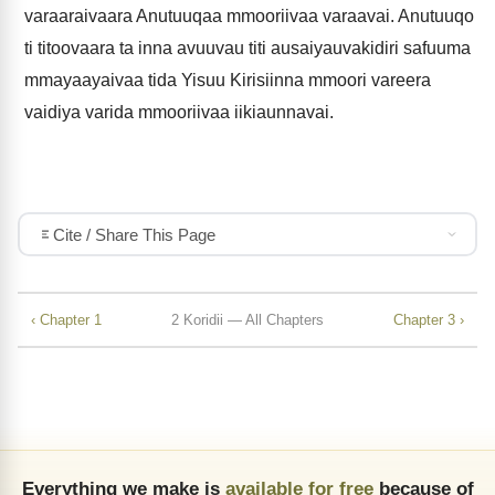
varaaraivaara Anutuuqaa mmooriivaa varaavai. Anutuuqo
ti titoovaara ta inna avuuvau titi ausaiyauvakidiri safuuma
mmayaayaivaa tida Yisuu Kirisiinna mmoori vareera
vaidiya varida mmooriivaa iikiaunnavai.
Cite / Share This Page
‹ Chapter 1
2 Koridii — All Chapters
Chapter 3 ›
Everything we make is
available for free
because of