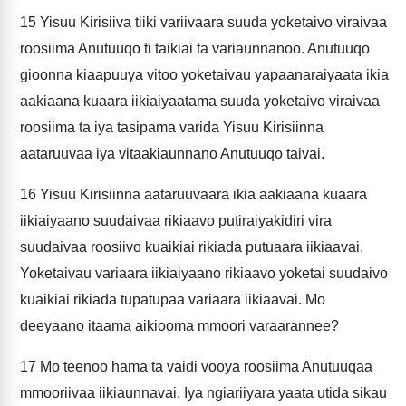
15
Yisuu Kirisiiva tiiki variivaara suuda yoketaivo viraivaa
roosiima Anutuuqo ti taikiai ta variaunnanoo. Anutuuqo
gioonna kiaapuuya vitoo yoketaivau yapaanaraiyaata ikia
aakiaana kuaara iikiaiyaatama suuda yoketaivo viraivaa
roosiima ta iya tasipama varida Yisuu Kirisiinna
aataruuvaa iya vitaakiaunnano Anutuuqo taivai.
16
Yisuu Kirisiinna aataruuvaara ikia aakiaana kuaara
iikiaiyaano suudaivaa rikiaavo putiraiyakidiri vira
suudaivaa roosiivo kuaikiai rikiada putuaara iikiaavai.
Yoketaivau variaara iikiaiyaano rikiaavo yoketai suudaivo
kuaikiai rikiada tupatupaa variaara iikiaavai. Mo
deeyaano itaama aikiooma mmoori varaarannee?
17
Mo teenoo hama ta vaidi vooya roosiima Anutuuqaa
mmooriivaa iikiaunnavai. Iya ngiariiyara yaata utida sikau