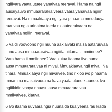
ngiiiyara yaata utuee yanaivaa reeravai. Hama na ngii
ausaiyauvo mmuaararakiaiveeraivaara yanaivaa ngiiini
reeravai. Na mmuakiaaya ngiiiyara pinaama mmuduuya
ruauvaa ngia arinaima teeda rikiaateeraivaara na
yanaivaa ngiiini reeravai.
5
Vaidi voovoono ngii nuuna aakiaivaki maisa aataruuvaa
iinno ausa mmuaararaivaa ngiiita niitama ti mmiinnee?
Vara hama ti mmiinnee? Vaa kutaa itaama iivo hama
ausa mmuaararaivaa ni mivai. Mmuakiaaya ngii mivai. Na
tinara: Mmuakiaaya ngii mivaivee, tino rikioo ivo pinaama
mmamma maisaivoora na kava yaata utuee kiaunoo: Ivo
ngiiikidiri vooya nnaasu ausa mmuaararaivaa
mmiivaivee, kiauvai.
6
Ivo itaama uuvaara ngia nuunaida kua yeena rau kiada