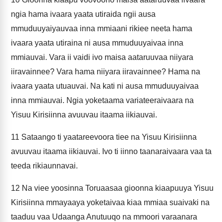
ngia hama ivaara yaata utiraida ngii ausa
mmuduuyaiyauvaa inna mmiaani rikiee neeta hama
ivaara yaata utiraina ni ausa mmuduuyaivaa inna
mmiauvai. Vara ii vaidi ivo maisa aataruuvaa niiyara
iiravainnee? Vara hama niiyara iiravainnee? Hama na
ivaara yaata utuauvai. Na kati ni ausa mmuduuyaivaa
inna mmiauvai. Ngia yoketaama variateeraivaara na
Yisuu Kirisiinna avuuvau itaama iikiauvai.
11
Sataango ti yaatareevoora tiee na Yisuu Kirisiinna
avuuvau itaama iikiauvai. Ivo ti iinno taanaraivaara vaa ta
teeda rikiaunnavai.
12
Na viee yoosinna Toruaasaa gioonna kiaapuuya Yisuu
Kirisiinna mmayaaya yoketaivaa kiaa mmiaa suaivaki na
taaduu vaa Udaanga Anutuuqo na mmoori varaanara