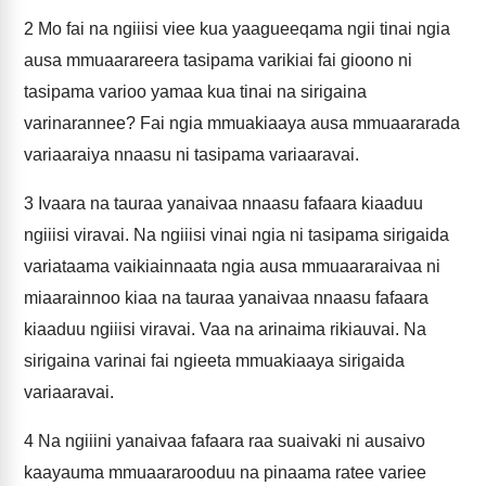
2
Mo fai na ngiiisi viee kua yaagueeqama ngii tinai ngia
ausa mmuaarareera tasipama varikiai fai gioono ni
tasipama varioo yamaa kua tinai na sirigaina
varinarannee? Fai ngia mmuakiaaya ausa mmuaararada
variaaraiya nnaasu ni tasipama variaaravai.
3
Ivaara na tauraa yanaivaa nnaasu fafaara kiaaduu
ngiiisi viravai. Na ngiiisi vinai ngia ni tasipama sirigaida
variataama vaikiainnaata ngia ausa mmuaararaivaa ni
miaarainnoo kiaa na tauraa yanaivaa nnaasu fafaara
kiaaduu ngiiisi viravai. Vaa na arinaima rikiauvai. Na
sirigaina varinai fai ngieeta mmuakiaaya sirigaida
variaaravai.
4
Na ngiiini yanaivaa fafaara raa suaivaki ni ausaivo
kaayauma mmuaararooduu na pinaama ratee variee