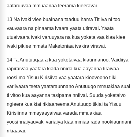
aataruuvaa mmuaanaa teerama kieeravai.
13
Na ivaki viee buainana taaduu hama Titiiva ni too
vauvaara na pinaama ivaara yaata utiravai. Yaata
utuaivaara ivaki varuuyara na kua yoketaivaa kiaa kiee
ivaki pikiee mmata Maketoniaa ivakira viravai.
14
Ta Anutuuqaara kua yoketaivaa kiaunnanoo. Vaidiiya
rapiraivaa yaatara kiada nnida kua aayanna tiraivaa
roosiima Yisuu Kirisiiva vaa yaatara kioovoono tiiki
variivaara teeta yaataraunnano Anutuuqo mmuakiaa suai
ti vitoo kua aayanna tasipama nniivai. Suuda yoketaivo
ngieera kuaikiai rikiaaneema Anutuuqo tikiai ta Yisuu
Kirisiinna mmayaayaivaa varada mmuakiaa
yoosinnaiyauvaki variaiya kiaa mmiaa rada nookiaunnani
rikiaavai.