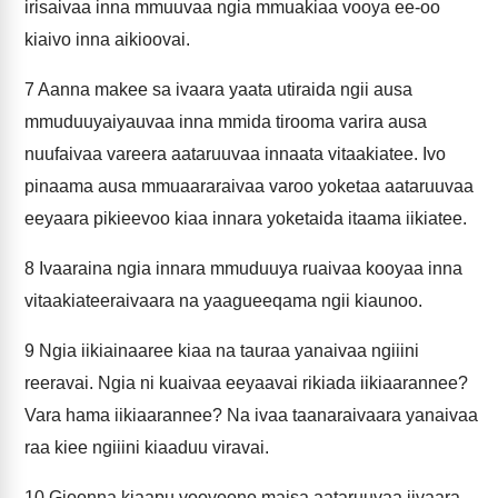
irisaivaa inna mmuuvaa ngia mmuakiaa vooya ee-oo
kiaivo inna aikioovai.
7
Aanna makee sa ivaara yaata utiraida ngii ausa
mmuduuyaiyauvaa inna mmida tirooma varira ausa
nuufaivaa vareera aataruuvaa innaata vitaakiatee. Ivo
pinaama ausa mmuaararaivaa varoo yoketaa aataruuvaa
eeyaara pikieevoo kiaa innara yoketaida itaama iikiatee.
8
Ivaaraina ngia innara mmuduuya ruaivaa kooyaa inna
vitaakiateeraivaara na yaagueeqama ngii kiaunoo.
9
Ngia iikiainaaree kiaa na tauraa yanaivaa ngiiini
reeravai. Ngia ni kuaivaa eeyaavai rikiada iikiaarannee?
Vara hama iikiaarannee? Na ivaa taanaraivaara yanaivaa
raa kiee ngiiini kiaaduu viravai.
10
Gioonna kiaapu voovoono maisa aataruuvaa iivaara