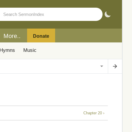
More..
Donate
Hymns
Music
Chapter 20 ›