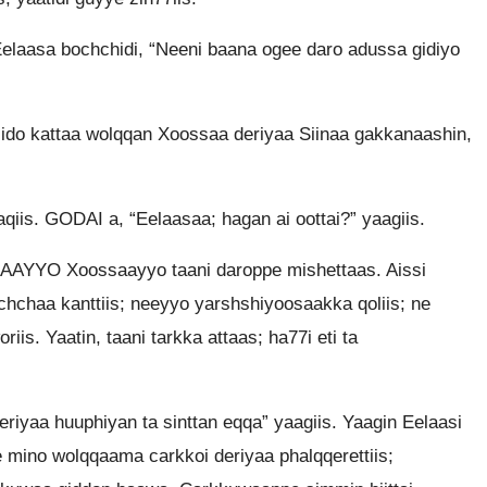
elaasa bochchidi, “Neeni baana ogee daro adussa gidiyo
miido kattaa wolqqan Xoossaa deriyaa Siinaa gakkanaashin,
iis. GODAI a, “Eelaasaa; hagan ai oottai?” yaagiis.
AYYO Xoossaayyo taani daroppe mishettaas. Aissi
chchaa kanttiis; neeyyo yarshshiyoosaakka qoliis; ne
s. Yaatin, taani tarkka attaas; ha77i eti ta
iyaa huuphiyan ta sinttan eqqa” yaagiis. Yaagin Eelaasi
 mino wolqqaama carkkoi deriyaa phalqqerettiis;