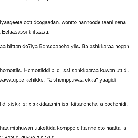
iyaageeta oottidoogaadan, wontto hannoode taani nena
 Eelaasassi kiittaasu.
aa biittan de7iya Berssaabeha yiis. Ba ashkkaraa hegan
emettiis. Hemettiiddi biidi issi sankkaaraa kuwan uttidi,
 aawatuppe kehikke. Ta shemppuwaa ekka” yaagidi
 xiskkiis; xiskkidaashin issi kiitanchchai a bochchidi,
haa mishuwan uukettida komppo oittainne oto haattai a
; yaatidi guyye zin77iis.