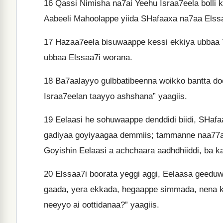
16
Qassi Nimisha na7ai Yeehu Israa7eela bolli
Aabeeli Mahoolappe yiida SHafaaxa na7aa Elssa
17
Hazaa7eela bisuwaappe kessi ekkiya ubbaa 
ubbaa Elssaa7i worana.
18
Ba7aalayyo gulbbatibeenna woikko bantta do
Israa7eelan taayyo ashshana” yaagiis.
19
Eelaasi he sohuwaappe denddidi biidi, SHaf
gadiyaa goyiyaagaa demmiis; tammanne naa77an
Goyishin Eelaasi a achchaara aadhdhiiddi, ba k
20
Elssaa7i boorata yeggi aggi, Eelaasa geeduw
gaada, yera ekkada, hegaappe simmada, nena kaa
neeyyo ai oottidanaa?” yaagiis.