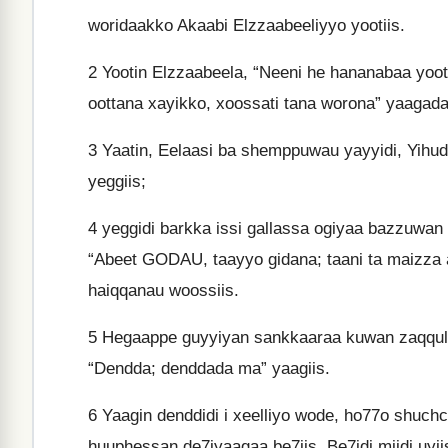
woridaakko Akaabi Elzzaabeeliyyo yootiis.
2
Yootin Elzzaabeela, “Neeni he hananabaa yoot
oottana xayikko, xoossati tana worona” yaagada
3
Yaatin, Eelaasi ba shemppuwau yayyidi, Yihud
yeggiis;
4
yeggidi barkka issi gallassa ogiyaa bazzuwan h
“Abeet GODAU, taayyo gidana; taani ta maizza
haiqqanau woossiis.
5
Hegaappe guyyiyan sankkaaraa kuwan zaqqullidi
“Dendda; denddada ma” yaagiis.
6
Yaagin denddidi i xeelliyo wode, ho77o shuchc
huuphessan de7iyaagaa be7iis. Be7idi miidi uyiis