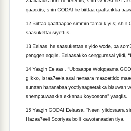
zaallatakka kinchcherettiis; shin GODAI he ca
qaaxxiis; shin GODAI he biittaa qaattankka baa
12
Biittaa qaattaappe simmin tamai kiyiis; sh
saasukettai siyettiis.
13
Eelaasi he saasukettaa siyido wode, ba som
penggen eqqiis. Eelaasakko cenggurssai yiidi, “E
14
Yaagin Eelaasi, “Ubbaappe Wolqqaama GODA
giikko, Israa7eela asai nenaara maacettido maa
sunttan hananabaa yootiyaageetakka bisuwan worii
shemppuwaakka ekkanau koyoosona” yaagiis.
15
Yaagin GODAI Eelaasa, “Neeni yiidosaara 
Hazaa7eeli Sooriyaa bolli kawotanaadan tiya.