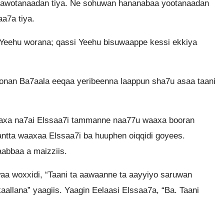
 kawotanaadan tiya. Ne sohuwan hananabaa yootanaadan
a7a tiya.
Yeehu worana; qassi Yeehu bisuwaappe kessi ekkiya
onan Ba7aala eeqaa yeribeenna laappun sha7u asaa taani
aaxa na7ai Elssaa7i tammanne naa77u waaxa booran
tta waaxaa Elssaa7i ba huuphen oiqqidi goyees.
aabbaa a maizziis.
aa woxxidi, “Taani ta aawaanne ta aayyiyo saruwan
llana” yaagiis. Yaagin Eelaasi Elssaa7a, “Ba. Taani