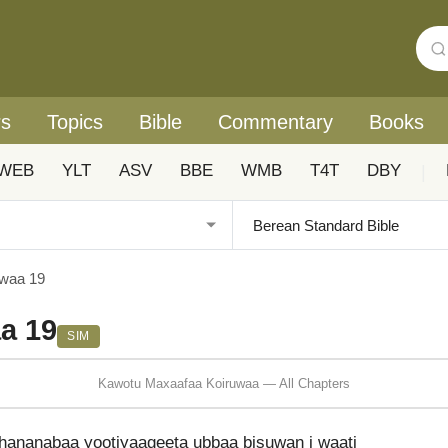
rs
Topics
Bible
Commentary
Books
WEB
YLT
ASV
BBE
WMB
T4T
DBY
|
waa 19
a 19
SIM
Kawotu Maxaafaa Koiruwaa — All Chapters
hananabaa yootiyaageeta ubbaa bisuwan i waati