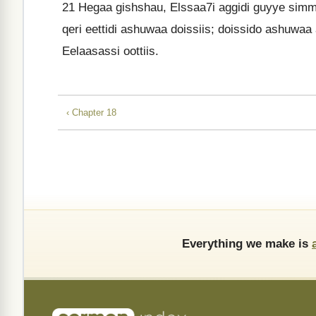
21
Hegaa gishshau, Elssaa7i aggidi guyye simmi
qeri eettidi ashuwaa doissiis; doissido ashuwaa 
Eelaasassi oottiis.
‹ Chapter 18
Everything we make is