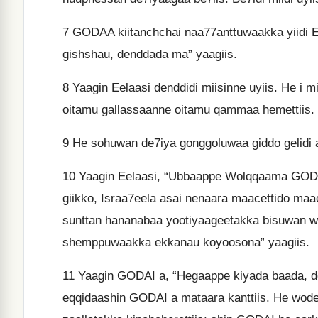
7
GODAA kiitanchchai naa77anttuwaakka yiidi E
gishshau, denddada ma” yaagiis.
8
Yaagin Eelaasi denddidi miisinne uyiis. He i 
oitamu gallassaanne oitamu qammaa hemettiis.
9
He sohuwan de7iya gonggoluwaa giddo gelidi aq
10
Yaagin Eelaasi, “Ubbaappe Wolqqaama GODA
giikko, Israa7eela asai nenaara maacettido maa
sunttan hananabaa yootiyaageetakka bisuwan worii
shemppuwaakka ekkanau koyoosona” yaagiis.
11
Yaagin GODAI a, “Hegaappe kiyada baada, der
eqqidaashin GODAI a mataara kanttiis. He wode