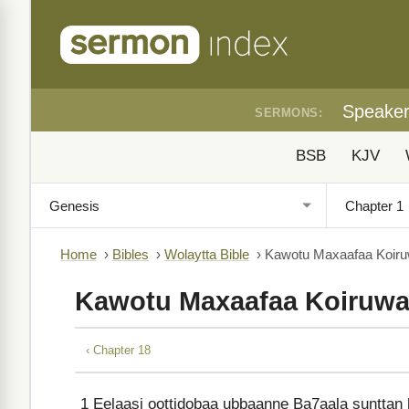
Speake
SERMONS:
BSB
KJV
Home
›
Bibles
›
Wolaytta Bible
›
Kawotu Maxaafaa Koiru
Kawotu Maxaafaa Koiruwa
‹ Chapter 18
1
Eelaasi oottidobaa ubbaanne Ba7aala sunttan 