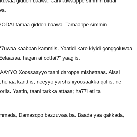
rkkuwaa giddon baawa. Carkkuwaappe simmin biittai
wa.
in GODAI tamaa giddon baawa. Tamaappe simmin
77uwaa kaabban kammiis. Yaatidi kare kiyidi gonggoluwaa
elaasaa, hagan ai oottai?” yaagiis.
AYYO Xoossaayyo taani daroppe mishettaas. Aissi
chchaa kanttiis; neeyyo yarshshiyoosaakka qoliis; ne
s. Yaatin, taani tarkka attaas; ha77i eti ta
simmada, Damasqqo bazzuwaa ba. Baada yaa gakkada,