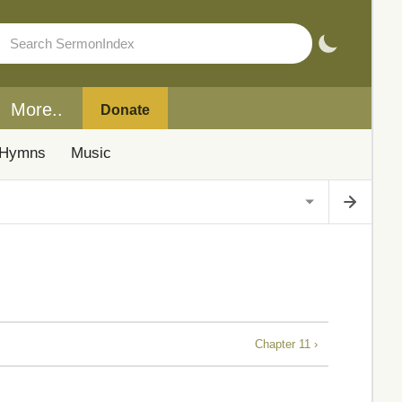
More..
Donate
Hymns
Music
Chapter 11 ›