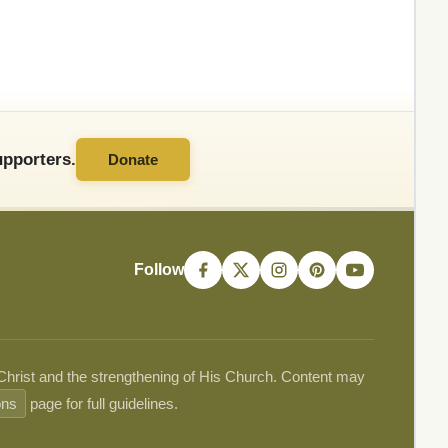
pporters.
Donate
Follow
 Christ and the strengthening of His Church. Content may
ons
page for full guidelines.