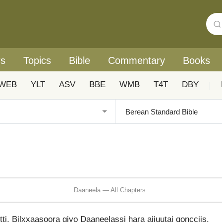
rs
Topics
Bible
Commentary
Books
WEB
YLT
ASV
BBE
WMB
T4T
DBY
|
Daaneela — All Chapters
ti, Bilxxaasoora giyo Daaneelassi hara ajjuutai qoncciis.