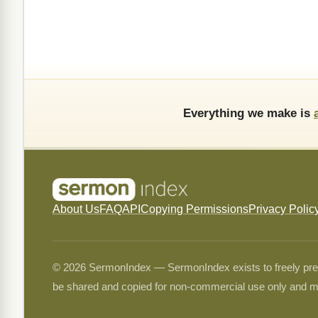
Everything we make is
About Us
FAQ
API
Copying Permissions
Privacy Polic
© 2026 SermonIndex — SermonIndex exists to freely preser
be shared and copied for non-commercial use only and m