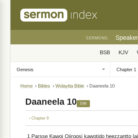
Speake
SERMONS:
BSB
KJV
Home
›
Bibles
›
Wolaytta Bible
›
Daaneela 10
Daaneela 10
SIM
‹ Chapter 9
1
Parsse Kawoi Qiiroosi kawotido heezzantto lait