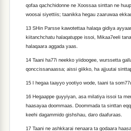
qofaa qachchidonne ne Xoossaa sinttan ne huup
woosai siyettiis; taanikka hegau zaaruwaa ekka
13
SHin Parsse kawotettaa halaqa gidiya ayyaanai
kiitanchchatu halaqatuppe issoi, Mikaa7eeli ta
halaqaara aggada yaas.
14
Taani ha77i neekko yiidoogee, wurssetta gal
qonccissanaassa; aissi giikko, ha ajjuutai sint
15
I hegaa taayyo yootiyo wode, taani ta som77
16
Hegaappe guyyiyan, asa milatiya issoi ta men
haasayaa doommaas. Doommada ta sinttan eqqid
keehi dagammido gishshau, daro daafuraas.
17
Taani ne ashkkarai nenaara ta godaara haas