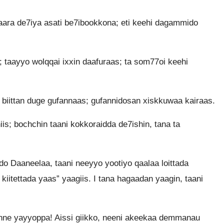
aara de7iya asati be7ibookkona; eti keehi dagammido
s; taayyo wolqqai ixxin daafuraas; ta som77oi keehi
 biittan duge gufannaas; gufannidosan xiskkuwaa kairaas.
s; bochchin taani kokkoraidda de7ishin, tana ta
ido Daaneelaa, taani neeyyo yootiyo qaalaa loittada
kiitettada yaas” yaagiis. I tana hagaadan yaagin, taani
inne yayyoppa! Aissi giikko, neeni akeekaa demmanau