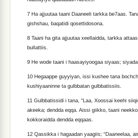
7
Ha ajjuutaa taani Daaneeli tarkka be7aas. Tan
gishshau, baqatidi qosettidosona.
8
Taani ha gita ajjuutaa xeellaidda, tarkka attaa
bullattiis.
9
He wode taani i haasayiyoogaa siyaas; siyada
10
Hegaappe guyyiyan, issi kushee tana bochchii
kushiyaaninne ta gulbbatan gulbbatissiis.
11
Gulbbatissidi i tana, “Laa, Xoossai keehi siiq
akeeka; dendda eqqa. Aissi giikko, taani neekko 
kokkoraidda dendda eqqaas.
12
Qassikka i hagaadan yaagiis; “Daaneelaa, a