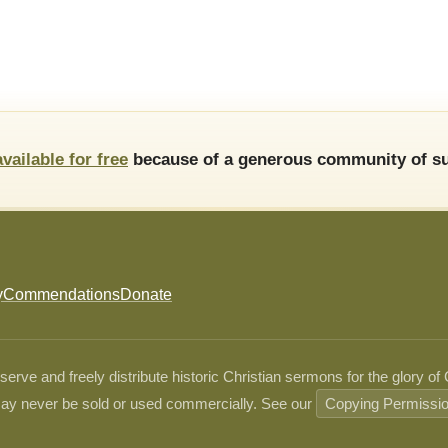
available for free
because of a generous community of su
y
Commendations
Donate
ve and freely distribute historic Christian sermons for the glory of
ay never be sold or used commercially. See our
Copying Permissi