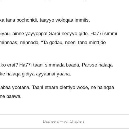
ka tana bochchidi, taayyo wolqqaa immiis.
aniyau, ainne yayyoppa! Saroi neeyyo gido. Ha77i simmi
 minnaas; minnada, “Ta godau, neeni tana minttido
aakko erai? Ha77i taani simmada baada, Parsse halaqa
iike halaqa gidiya ayyaanai yaana.
baa yootana. Taani etaara olettiyo wode, ne halaqaa
nne baawa.
Daaneela — All Chapters