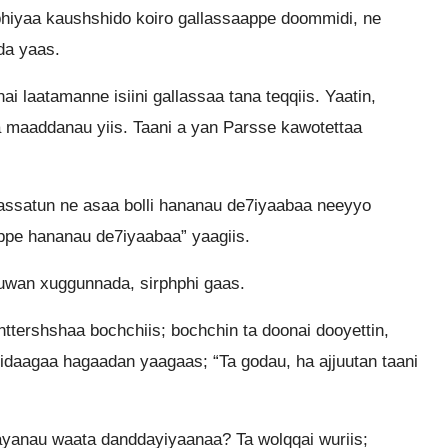
hiyaa kaushshido koiro gallassaappe doommidi, ne
da yaas.
 laatamanne isiini gallassaa tana teqqiis. Yaatin,
na maaddanau yiis. Taani a yan Parsse kawotettaa
lassatun ne asaa bolli hananau de7iyaabaa neeyyo
tappe hananau de7iyaabaa” yaagiis.
uwan xuggunnada, sirphphi gaas.
ttershshaa bochchiis; bochchin ta doonai dooyettin,
aagaa hagaadan yaagaas; “Ta godau, ha ajjuutan taani
ayanau waata danddayiyaanaa? Ta wolqqai wuriis;