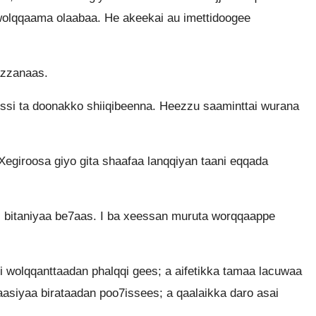
wolqqaama olaabaa. He akeekai au imettidoogee
azzanaas.
si ta doonakko shiiqibeenna. Heezzu saaminttai wurana
Xegiroosa giyo gita shaafaa lanqqiyan taani eqqada
 bitaniyaa be7aas. I ba xeessan muruta worqqaappe
i wolqqanttaadan phalqqi gees; a aifetikka tamaa lacuwaa
aasiyaa birataadan poo7issees; a qaalaikka daro asai