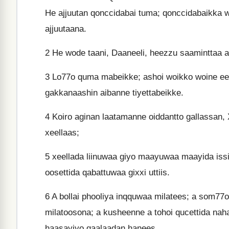
He ajjuutan qonccidabai tuma; qonccidabaikka 
ajjuutaana.
2
He wode taani, Daaneeli, heezzu saaminttaa 
3
Lo77o quma mabeikke; ashoi woikko woine ees
gakkanaashin aibanne tiyettabeikke.
4
Koiro aginan laatamanne oiddantto gallassan, 
xeellaas;
5
xeellada liinuwaa giyo maayuwaa maayida issi
oosettida qabattuwaa gixxi uttiis.
6
A bollai phooliya inqquwaa milatees; a som77o
milatoosona; a kusheenne a tohoi qucettida nah
haasayiyo qaalaadan hanees.