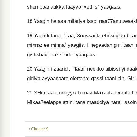
shemppanaukka taayyo ixettiis” yaagaas.
18
Yaagin he asa milatiya issoi naa77anttuwaak
19
Yaatidi tana, “Laa, Xoossai keehi siiqido bit
minna; ee minna” yaagiis. I hegaadan gin, taani
gishshau, ha77i oda” yaagaas.
20
Yaagin i zaaridi, “Taani neekko aibissi yiid
gidiya ayyaanaara olettana; qassi taani bin, Gir
21
SHin taani neeyyo Tumaa Maxaafan xaafettida
Mikaa7eelappe attin, tana maaddiya harai issoi
‹ Chapter 9