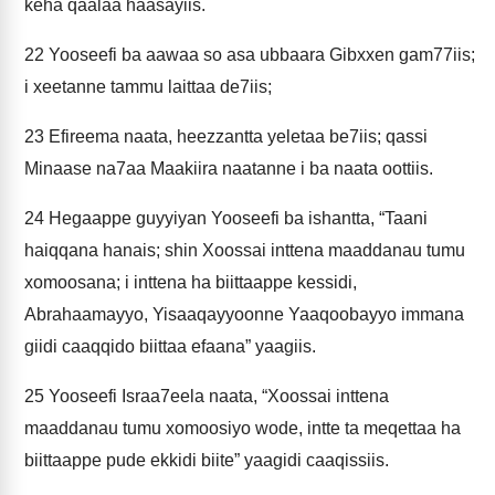
keha qaalaa haasayiis.
22
Yooseefi ba aawaa so asa ubbaara Gibxxen gam77iis;
i xeetanne tammu laittaa de7iis;
23
Efireema naata, heezzantta yeletaa be7iis; qassi
Minaase na7aa Maakiira naatanne i ba naata oottiis.
24
Hegaappe guyyiyan Yooseefi ba ishantta, “Taani
haiqqana hanais; shin Xoossai inttena maaddanau tumu
xomoosana; i inttena ha biittaappe kessidi,
Abrahaamayyo, Yisaaqayyoonne Yaaqoobayyo immana
giidi caaqqido biittaa efaana” yaagiis.
25
Yooseefi Israa7eela naata, “Xoossai inttena
maaddanau tumu xomoosiyo wode, intte ta meqettaa ha
biittaappe pude ekkidi biite” yaagidi caaqissiis.