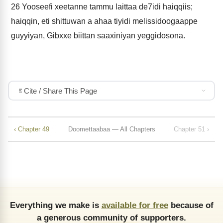
26
Yooseefi xeetanne tammu laittaa de7idi haiqqiis;
haiqqin, eti shittuwan a ahaa tiyidi melissidoogaappe
guyyiyan, Gibxxe biittan saaxiniyan yeggidosona.
Cite / Share This Page
‹ Chapter 49
Doomettaabaa — All Chapters
Chapter 51 ›
Everything we make is
available for free
because of
a generous community of supporters.