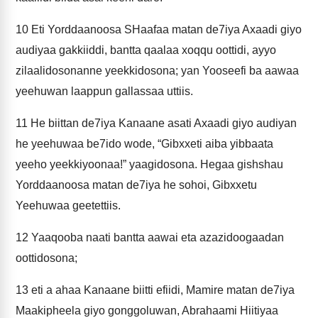
10
Eti Yorddaanoosa SHaafaa matan de7iya Axaadi giyo
audiyaa gakkiiddi, bantta qaalaa xoqqu oottidi, ayyo
zilaalidosonanne yeekkidosona; yan Yooseefi ba aawaa
yeehuwan laappun gallassaa uttiis.
11
He biittan de7iya Kanaane asati Axaadi giyo audiyan
he yeehuwaa be7ido wode, “Gibxxeti aiba yibbaata
yeeho yeekkiyoonaa!” yaagidosona. Hegaa gishshau
Yorddaanoosa matan de7iya he sohoi, Gibxxetu
Yeehuwaa geetettiis.
12
Yaaqooba naati bantta aawai eta azazidoogaadan
oottidosona;
13
eti a ahaa Kanaane biitti efiidi, Mamire matan de7iya
Maakipheela giyo gonggoluwan, Abrahaami Hiitiyaa