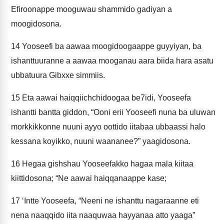
Efiroonappe mooguwau shammido gadiyan a
moogidosona.
14
Yooseefi ba aawaa moogidoogaappe guyyiyan, ba
ishanttuuranne a aawaa mooganau aara biida hara asatu
ubbatuura Gibxxe simmiis.
15
Eta aawai haiqqiichchidoogaa be7idi, Yooseefa
ishantti bantta giddon, “Ooni erii Yooseefi nuna ba uluwan
morkkikkonne nuuni ayyo oottido iitabaa ubbaassi halo
kessana koyikko, nuuni waananee?” yaagidosona.
16
Hegaa gishshau Yooseefakko hagaa mala kiitaa
kiittidosona; “Ne aawai haiqqanaappe kase;
17
‘Intte Yooseefa, “Neeni ne ishanttu nagaraanne eti
nena naaqqido iita naaquwaa hayyanaa atto yaaga”