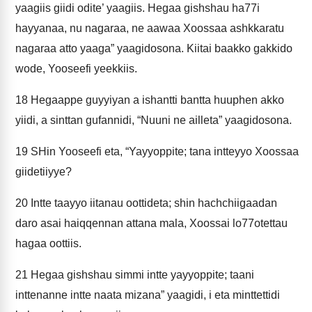
yaagiis giidi odite’ yaagiis. Hegaa gishshau ha77i
hayyanaa, nu nagaraa, ne aawaa Xoossaa ashkkaratu
nagaraa atto yaaga” yaagidosona. Kiitai baakko gakkido
wode, Yooseefi yeekkiis.
18
Hegaappe guyyiyan a ishantti bantta huuphen akko
yiidi, a sinttan gufannidi, “Nuuni ne ailleta” yaagidosona.
19
SHin Yooseefi eta, “Yayyoppite; tana intteyyo Xoossaa
giidetiiyye?
20
Intte taayyo iitanau oottideta; shin hachchiigaadan
daro asai haiqqennan attana mala, Xoossai lo77otettau
hagaa oottiis.
21
Hegaa gishshau simmi intte yayyoppite; taani
inttenanne intte naata mizana” yaagidi, i eta minttettidi