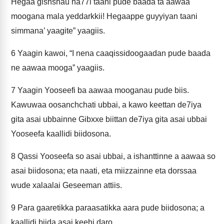
Hegaa gishshau ha77i taani pude baada ta aawaa
moogana mala yeddarkkii! Hegaappe guyyiyan taani
simmana’ yaagite” yaagiis.
6
Yaagin kawoi, “I nena caaqissidoogaadan pude baada
ne aawaa mooga” yaagiis.
7
Yaagin Yooseefi ba aawaa mooganau pude biis.
Kawuwaa oosanchchati ubbai, a kawo keettan de7iya
gita asai ubbainne Gibxxe biittan de7iya gita asai ubbai
Yooseefa kaallidi biidosona.
8
Qassi Yooseefa so asai ubbai, a ishanttinne a aawaa so
asai biidosona; eta naati, eta miizzainne eta dorssaa
wude xalaalai Geseeman attiis.
9
Para gaaretikka paraasatikka aara pude biidosona; a
kaallidi biida asai keehi daro.