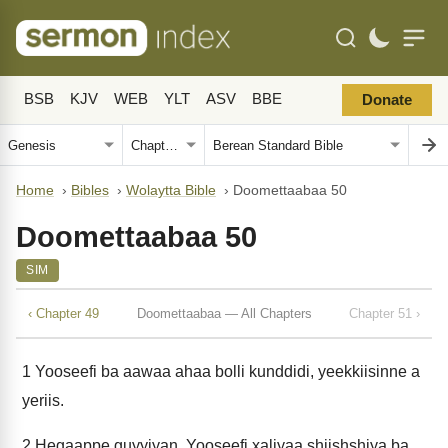
BSB
KJV
WEB
YLT
ASV
BBE
Donate
Home
›
Bibles
›
Wolaytta Bible
›
Doomettaabaa 50
Doomettaabaa 50
SIM
‹ Chapter 49
Doomettaabaa — All Chapters
Chapter 51 ›
1
Yooseefi ba aawaa ahaa bolli kunddidi, yeekkiisinne a
yeriis.
2
Hegaappe guyyiyan, Yooseefi xaliyaa shiishshiya ba