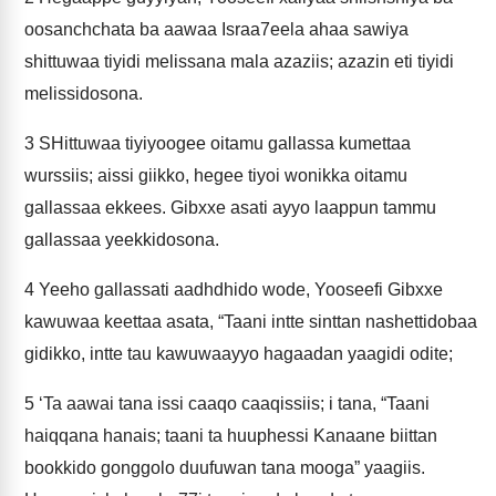
oosanchchata ba aawaa Israa7eela ahaa sawiya
shittuwaa tiyidi melissana mala azaziis; azazin eti tiyidi
melissidosona.
3
SHittuwaa tiyiyoogee oitamu gallassa kumettaa
wurssiis; aissi giikko, hegee tiyoi wonikka oitamu
gallassaa ekkees. Gibxxe asati ayyo laappun tammu
gallassaa yeekkidosona.
4
Yeeho gallassati aadhdhido wode, Yooseefi Gibxxe
kawuwaa keettaa asata, “Taani intte sinttan nashettidobaa
gidikko, intte tau kawuwaayyo hagaadan yaagidi odite;
5
‘Ta aawai tana issi caaqo caaqissiis; i tana, “Taani
haiqqana hanais; taani ta huuphessi Kanaane biittan
bookkido gonggolo duufuwan tana mooga” yaagiis.