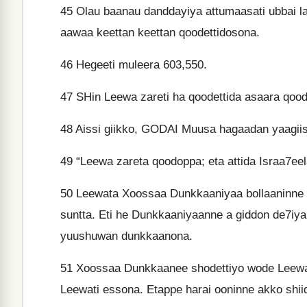
45
Olau baanau danddayiya attumaasati ubbai la
aawaa keettan keettan qoodettidosona.
46
Hegeeti muleera 603,550.
47
SHin Leewa zareti ha qoodettida asaara qood
48
Aissi giikko, GODAI Muusa hagaadan yaagiis
49
“Leewa zareta qoodoppa; eta attida Israa7ee
50
Leewata Xoossaa Dunkkaaniyaa bollaaninne a
suntta. Eti he Dunkkaaniyaanne a giddon de7iya
yuushuwan dunkkaanona.
51
Xoossaa Dunkkaanee shodettiyo wode Leewa
Leewati essona. Etappe harai ooninne akko shiiq