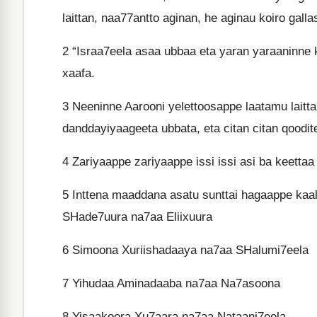
laittan, naa77antto aginan, he aginau koiro ga
2
“Israa7eela asaa ubbaa eta yaran yaraaninne k
xaafa.
3
Neeninne Aarooni yelettoosappe laatamu laitta
danddayiyaageeta ubbata, eta citan citan qoodit
4
Zariyaappe zariyaappe issi issi asi ba keettaa
5
Inttena maaddana asatu sunttai hagaappe kaal
SHade7uura na7aa Eliixuura
6
Simoona Xuriishadaaya na7aa SHalumi7eela
7
Yihudaa Aminadaaba na7aa Na7asoona
8
Yisaakoora Xu7aara na7aa Nataani7eela