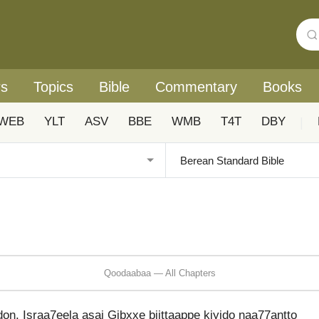
rs
Topics
Bible
Commentary
Books
WEB
YLT
ASV
BBE
WMB
T4T
DBY
|
Qoodaabaa — All Chapters
, Israa7eela asai Gibxxe biittaappe kiyido naa77antto