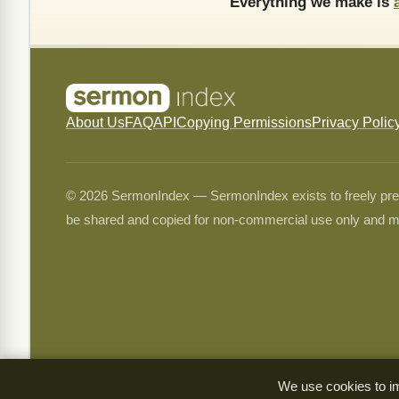
Everything we make is
About Us
FAQ
API
Copying Permissions
Privacy Polic
© 2026 SermonIndex — SermonIndex exists to freely preser
be shared and copied for non-commercial use only and m
We use cookies to im