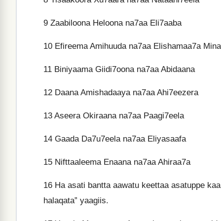
9
Zaabiloona Heloona na7aa Eli7aaba
10
Efireema Amihuuda na7aa Elishamaa7a Mina
11
Biniyaama Giidi7oona na7aa Abidaana
12
Daana Amishadaaya na7aa Ahi7eezera
13
Aseera Okiraana na7aa Paagi7eela
14
Gaada Da7u7eela na7aa Eliyasaafa
15
Nifttaaleema Enaana na7aa Ahiraa7a
16
Ha asati bantta aawatu keettaa asatuppe kaal
halaqata” yaagiis.