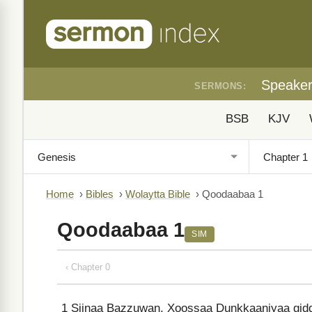
Speake
SERMONS:
BSB
KJV
Home
›
Bibles
›
Wolaytta Bible
›
Qoodaabaa 1
Qoodaabaa 1
SIM
‹ Chapter 0
1
Siinaa Bazzuwan, Xoossaa Dunkkaaniyaa giddon