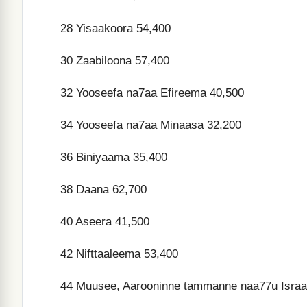
28
Yisaakoora 54,400
30
Zaabiloona 57,400
32
Yooseefa na7aa Efireema 40,500
34
Yooseefa na7aa Minaasa 32,200
36
Biniyaama 35,400
38
Daana 62,700
40
Aseera 41,500
42
Nifttaaleema 53,400
44
Muusee, Aarooninne tammanne naa77u Israa7e