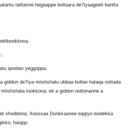
atamu laittanne hegaappe bollaara de7iyaageeti bantta
ettibookkona.
;
latu qoodan yeggoppa.
 giddon de7iya miishshatu ubbaa bollan halaqa oottada
 miishshata tookkona; eti a giddon oottonanne a
ti shoddona; Xoossaa Dunkkaanee eqqiyo wodekka
ikko, haiqqo.