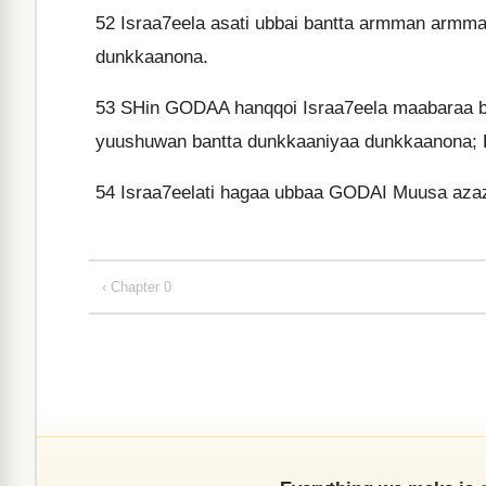
52
Israa7eela asati ubbai bantta armman armmaan
dunkkaanona.
53
SHin GODAA hanqqoi Israa7eela maabaraa b
yuushuwan bantta dunkkaaniyaa dunkkaanona; 
54
Israa7eelati hagaa ubbaa GODAI Muusa azaz
‹ Chapter 0