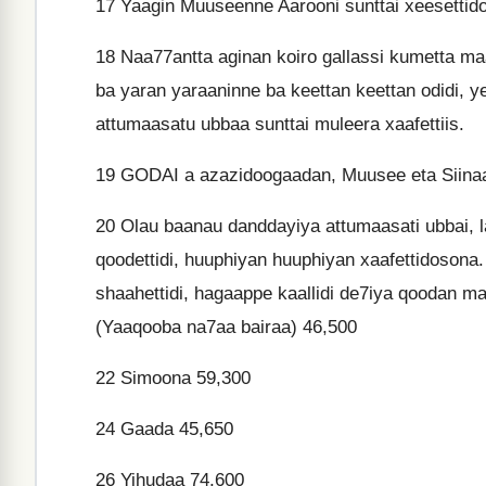
17
Yaagin Muuseenne Aarooni sunttai xeesettido
18
Naa77antta aginan koiro gallassi kumetta maa
ba yaran yaraaninne ba keettan keettan odidi, y
attumaasatu ubbaa sunttai muleera xaafettiis.
19
GODAI a azazidoogaadan, Muusee eta Siinaa
20
Olau baanau danddayiya attumaasati ubbai, l
qoodettidi, huuphiyan huuphiyan xaafettidosona.
shaahettidi, hagaappe kaallidi de7iya qoodan 
(Yaaqooba na7aa bairaa) 46,500
22
Simoona 59,300
24
Gaada 45,650
26
Yihudaa 74,600