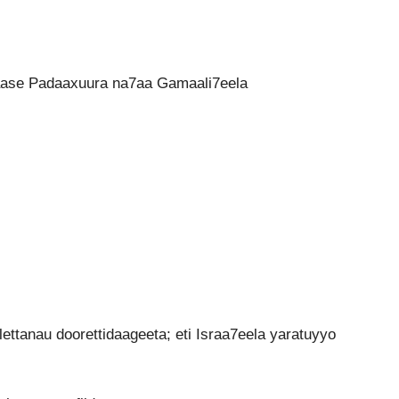
ase Padaaxuura na7aa Gamaali7eela
ettanau doorettidaageeta; eti Israa7eela yaratuyyo