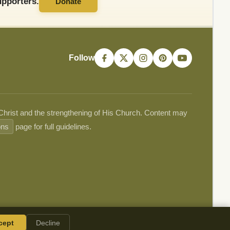
pporters.
Donate
Follow
 Christ and the strengthening of His Church. Content may
ons
page for full guidelines.
cept
Decline