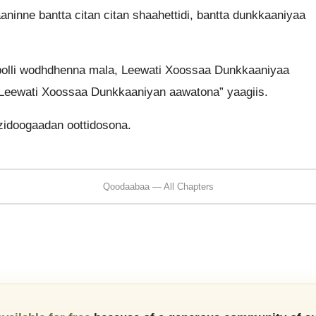
inne bantta citan citan shaahettidi, bantta dunkkaaniyaa
olli wodhdhenna mala, Leewati Xoossaa Dunkkaaniyaa
Leewati Xoossaa Dunkkaaniyan aawatona” yaagiis.
idoogaadan oottidosona.
Qoodaabaa — All Chapters