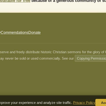
available for free
because of a generous community of su
y
Commendations
Donate
ve and freely distribute historic Christian sermons for the glory of
ay never be sold or used commercially. See our
Copying Permissi
prove your experience and analyze site traffic.
Privacy Policy
Ac