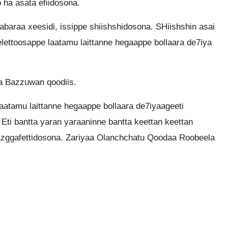
 ha asata efiidosona.
baraa xeesidi, issippe shiishshidosona. SHiishshin asai
elettoosappe laatamu laittanne hegaappe bollaara de7iya
 Bazzuwan qoodiis.
aatamu laittanne hegaappe bollaara de7iyaageeti
 Eti bantta yaran yaraaninne bantta keettan keettan
mazggafettidosona. Zariyaa Olanchchatu Qoodaa Roobeela