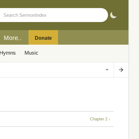
More..
Donate
Hymns
Music
Chapter 2 ›