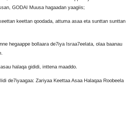
llassan, GODAI Muusa hagaadan yaagiis;
eettan keettan qoodada, attuma asaa eta sunttan sunttan
nne hegaappe bollaara de7iya Israa7eelata, olaa baanau
e.
 asau halaqa gididi, inttena maaddo.
lidi de7iyaagaa: Zariyaa Keettaa Asaa Halaqaa Roobeela