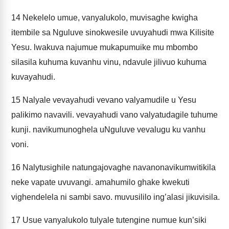
14
Nekelelo umue, vanyalukolo, muvisaghe kwigha
itembile sa Nguluve sinokwesile uvuyahudi mwa Kilisite
Yesu. lwakuva najumue mukapumuike mu mbombo
silasila kuhuma kuvanhu vinu, ndavule jilivuo kuhuma
kuvayahudi.
15
Nalyale vevayahudi vevano valyamudile u Yesu
palikimo navavili. vevayahudi vano valyatudagile tuhume
kunji. navikumunoghela uNguluve vevalugu ku vanhu
voni.
16
Nalytusighile natungajovaghe navanonavikumwitikila
neke vapate uvuvangi. amahumilo ghake kwekuti
vighendelela ni sambi savo. muvusililo ing’alasi jikuvisila.
17
Usue vanyalukolo tulyale tutengine numue kun’siki