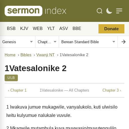
BSB
KJV
WEB
YLT
ASV
BBE
Donate
Home
›
Bibles
›
Vwanji NT
›
1Vatesalonike 2
1Vatesalonike 2
ULB
‹ Chapter 1
1Vatesalonike — All Chapters
Chapter 3 ›
1
lwakuva jumue mukagwile, vanyalukolo, kuti ulwisilo
lwitu kulyumue nalukale vuvule.
2
Mkagwile mutambula kuva muvwasio/muvutengulilo