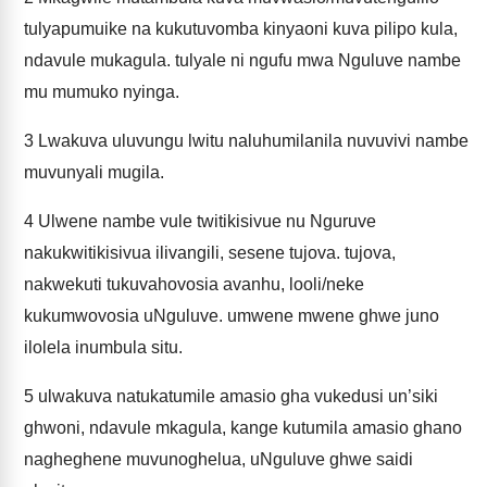
tulyapumuike na kukutuvomba kinyaoni kuva pilipo kula,
ndavule mukagula. tulyale ni ngufu mwa Nguluve nambe
mu mumuko nyinga.
3
Lwakuva uluvungu lwitu naluhumilanila nuvuvivi nambe
muvunyali mugila.
4
Ulwene nambe vule twitikisivue nu Nguruve
nakukwitikisivua ilivangili, sesene tujova. tujova,
nakwekuti tukuvahovosia avanhu, looli/neke
kukumwovosia uNguluve. umwene mwene ghwe juno
ilolela inumbula situ.
5
ulwakuva natukatumile amasio gha vukedusi un’siki
ghwoni, ndavule mkagula, kange kutumila amasio ghano
nagheghene muvunoghelua, uNguluve ghwe saidi