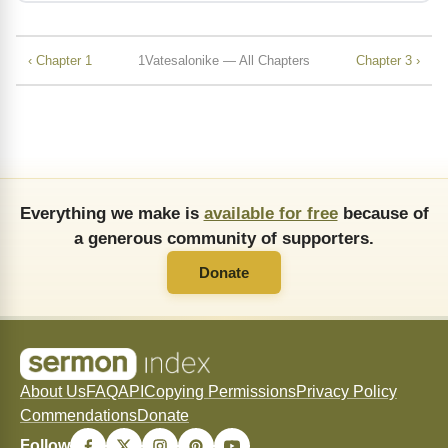
‹ Chapter 1
1Vatesalonike — All Chapters
Chapter 3 ›
Everything we make is
available for free
because of
a generous community of supporters.
Donate
About Us
FAQ
API
Copying Permissions
Privacy Policy
Commendations
Donate
Follow