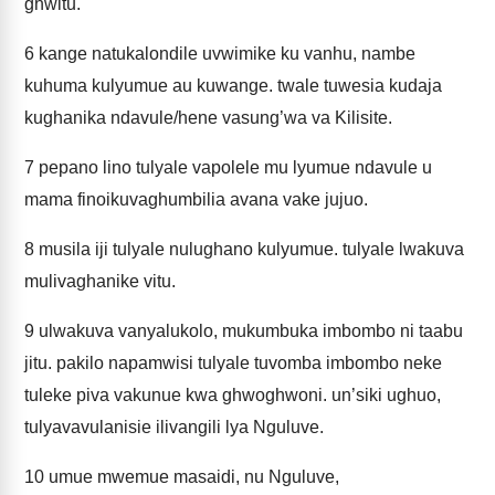
ghwitu.
6
kange natukalondile uvwimike ku vanhu, nambe
kuhuma kulyumue au kuwange. twale tuwesia kudaja
kughanika ndavule/hene vasung’wa va Kilisite.
7
pepano lino tulyale vapolele mu lyumue ndavule u
mama finoikuvaghumbilia avana vake jujuo.
8
musila iji tulyale nulughano kulyumue. tulyale lwakuva
mulivaghanike vitu.
9
ulwakuva vanyalukolo, mukumbuka imbombo ni taabu
jitu. pakilo napamwisi tulyale tuvomba imbombo neke
tuleke piva vakunue kwa ghwoghwoni. un’siki ughuo,
tulyavavulanisie ilivangili lya Nguluve.
10
umue mwemue masaidi, nu Nguluve,