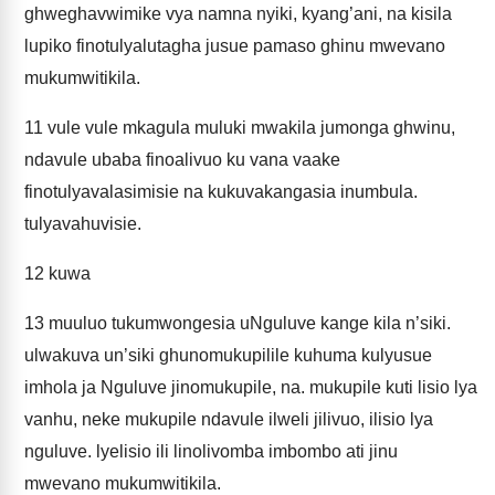
ghweghavwimike vya namna nyiki, kyang’ani, na kisila
lupiko finotulyalutagha jusue pamaso ghinu mwevano
mukumwitikila.
11
vule vule mkagula muluki mwakila jumonga ghwinu,
ndavule ubaba finoalivuo ku vana vaake
finotulyavalasimisie na kukuvakangasia inumbula.
tulyavahuvisie.
12
kuwa
13
muuluo tukumwongesia uNguluve kange kila n’siki.
ulwakuva un’siki ghunomukupilile kuhuma kulyusue
imhola ja Nguluve jinomukupile, na. mukupile kuti lisio lya
vanhu, neke mukupile ndavule ilweli jilivuo, ilisio lya
nguluve. lyelisio ili linolivomba imbombo ati jinu
mwevano mukumwitikila.