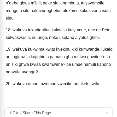
n’debe ghwa m’bili, neke sio kinumbula. tulyavombile
mungufu situ nakuvunogheluo ulukome kukusivona isula
sinu.
18
lwakuva tukanighilue kukwisa kulyumue, une ne Peteli
kulwakwasia, nulunge, neke usetano alyatusighile.
19
lwakuva kukwima kwitu kyekinu kiki kumwande, lukelo
au ingigha ja kujighinia pamaso gha mutwa ghwitu Yesu
un’siki ghwa kwisa kwamwene? pe umue namuli kanono
ndavule avange?
20
lwakuva umue mwemue vwimike nulukelo lwitu.
Cite / Share This Page