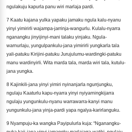
ngulakuju kapurla panu wiri marlaja pardi.
7
Kaatu kajana yulka yapaku jamaku ngula kalu-nyanu
yinyi yimirirli wajampa-jarrinja-wangurlu. Kulalu-nyarra
nganangku jinyijinyi-mani talaku yinjaku. Ngula-
warnurlaju, yungulpankulu-jana yimirirli yungkarla tala
yali-patuku Kirijini-patuku Jurujulumu-wardingki-patuku
manu wardinyirli. Wita marda tala, marda wiri tala, kutulu-
jana yungka.
8
Kajinkili-jana yinyi yimiri nyinanjarla ngurrjungku,
ngulaju Kaaturlu kapu-nyarra yinyi nyiyarningkijarra
ngulaju yungunkulu-nyanu warrawarra-kanyi manu
yungunkulu-jana yinja-pardi yapa ngalya-karirlanguku.
9
Nyampuju-ka wangka Payipulurla kuja: “Nganangku-
puka kaji-jana yinyi jamangku marlajarra-watiki, ngulaju