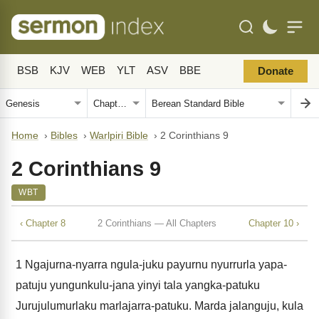
BSB
KJV
WEB
YLT
ASV
BBE
Donate
Home
›
Bibles
›
Warlpiri Bible
›
2 Corinthians 9
2 Corinthians 9
WBT
‹ Chapter 8
2 Corinthians — All Chapters
Chapter 10 ›
1
Ngajurna-nyarra ngula-juku payurnu nyurrurla yapa-
patuju yungunkulu-jana yinyi tala yangka-patuku
Jurujulumurlaku marlajarra-patuku. Marda jalanguju, kula