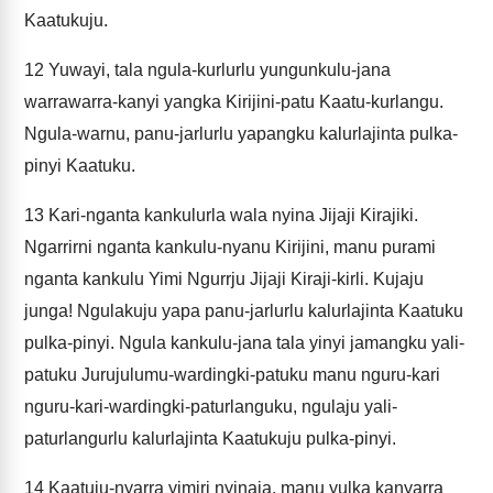
Kaatukuju.
12
Yuwayi, tala ngula-kurlurlu yungunkulu-jana
warrawarra-kanyi yangka Kirijini-patu Kaatu-kurlangu.
Ngula-warnu, panu-jarlurlu yapangku kalurlajinta pulka-
pinyi Kaatuku.
13
Kari-nganta kankulurla wala nyina Jijaji Kirajiki.
Ngarrirni nganta kankulu-nyanu Kirijini, manu purami
nganta kankulu Yimi Ngurrju Jijaji Kiraji-kirli. Kujaju
junga! Ngulakuju yapa panu-jarlurlu kalurlajinta Kaatuku
pulka-pinyi. Ngula kankulu-jana tala yinyi jamangku yali-
patuku Jurujulumu-wardingki-patuku manu nguru-kari
nguru-kari-wardingki-paturlanguku, ngulaju yali-
paturlangurlu kalurlajinta Kaatukuju pulka-pinyi.
14
Kaatuju-nyarra yimiri nyinaja, manu yulka kanyarra