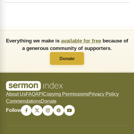
Everything we make is
available for free
because of
a generous community of supporters.
Donate
About Us
FAQ
API
Copying Permissions
Privacy Policy
Commendations
Donate
Follow