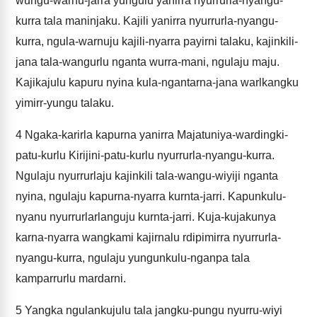
wungu-warnu-jarra yungulu yanirra nyurrurla-nyangu-
kurra tala maninjaku. Kajili yanirra nyurrurla-nyangu-
kurra, ngula-warnuju kajili-nyarra payirni talaku, kajinkili-
jana tala-wangurlu nganta wurra-mani, ngulaju maju.
Kajikajulu kapuru nyina kula-ngantarna-jana warlkangku
yimirr-yungu talaku.
4
Ngaka-karirla kapurna yanirra Majatuniya-wardingki-
patu-kurlu Kirijini-patu-kurlu nyurrurla-nyangu-kurra.
Ngulaju nyurrurlaju kajinkili tala-wangu-wiyiji nganta
nyina, ngulaju kapurna-nyarra kurnta-jarri. Kapunkulu-
nyanu nyurrurlarlanguju kurnta-jarri. Kuja-kujakunya
karna-nyarra wangkami kajirnalu rdipimirra nyurrurla-
nyangu-kurra, ngulaju yungunkulu-nganpa tala
kamparrurlu mardarni.
5
Yangka ngulankujulu tala jangku-pungu nyurru-wiyi