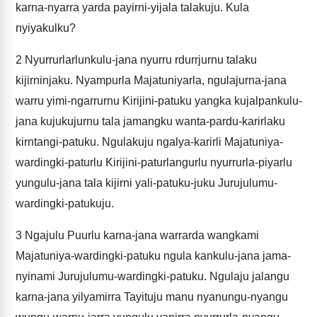
karna-nyarra yarda payirni-yijala talakuju. Kula
nyiyakulku?
2
Nyurrurlarlunkulu-jana nyurru rdurrjurnu talaku
kijirninjaku. Nyampurla Majatuniyarla, ngulajurna-jana
warru yimi-ngarrurnu Kirijini-patuku yangka kujalpankulu-
jana kujukujurnu tala jamangku wanta-pardu-karirlaku
kirntangi-patuku. Ngulakuju ngalya-karirli Majatuniya-
wardingki-paturlu Kirijini-paturlangurlu nyurrurla-piyarlu
yungulu-jana tala kijirni yali-patuku-juku Jurujulumu-
wardingki-patukuju.
3
Ngajulu Puurlu karna-jana warrarda wangkami
Majatuniya-wardingki-patuku ngula kankulu-jana jama-
nyinami Jurujulumu-wardingki-patuku. Ngulaju jalangu
karna-jana yilyamirra Tayituju manu nyanungu-nyangu