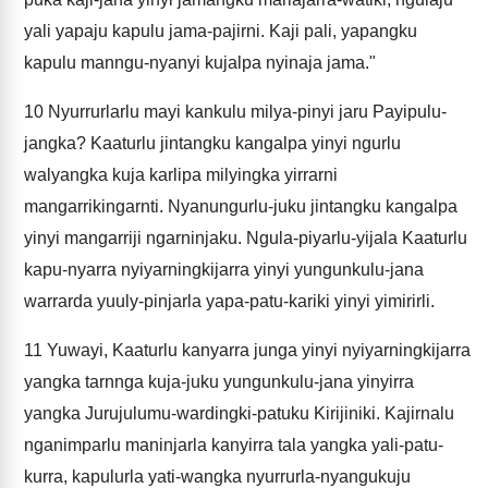
yali yapaju kapulu jama-pajirni. Kaji pali, yapangku
kapulu manngu-nyanyi kujalpa nyinaja jama."
10
Nyurrurlarlu mayi kankulu milya-pinyi jaru Payipulu-
jangka? Kaaturlu jintangku kangalpa yinyi ngurlu
walyangka kuja karlipa milyingka yirrarni
mangarrikingarnti. Nyanungurlu-juku jintangku kangalpa
yinyi mangarriji ngarninjaku. Ngula-piyarlu-yijala Kaaturlu
kapu-nyarra nyiyarningkijarra yinyi yungunkulu-jana
warrarda yuuly-pinjarla yapa-patu-kariki yinyi yimirirli.
11
Yuwayi, Kaaturlu kanyarra junga yinyi nyiyarningkijarra
yangka tarnnga kuja-juku yungunkulu-jana yinyirra
yangka Jurujulumu-wardingki-patuku Kirijiniki. Kajirnalu
nganimparlu maninjarla kanyirra tala yangka yali-patu-
kurra, kapulurla yati-wangka nyurrurla-nyangukuju