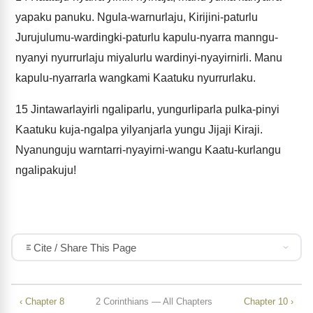
yapaku panuku. Ngula-warnurlaju, Kirijini-paturlu
Jurujulumu-wardingki-paturlu kapulu-nyarra manngu-
nyanyi nyurrurlaju miyalurlu wardinyi-nyayirnirli. Manu
kapulu-nyarrarla wangkami Kaatuku nyurrurlaku.
15
Jintawarlayirli ngaliparlu, yungurliparla pulka-pinyi
Kaatuku kuja-ngalpa yilyanjarla yungu Jijaji Kiraji.
Nyanunguju warntarri-nyayirni-wangu Kaatu-kurlangu
ngalipakuju!
Cite / Share This Page
‹ Chapter 8
2 Corinthians — All Chapters
Chapter 10 ›