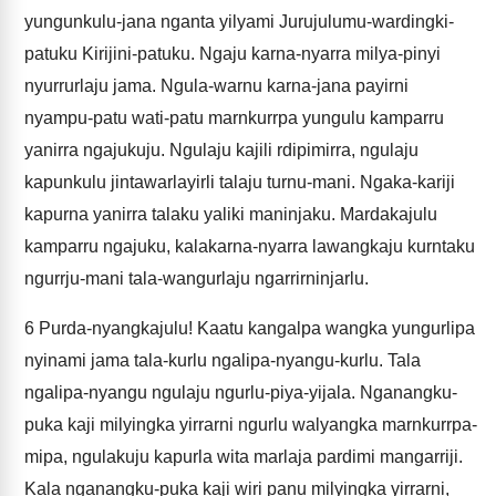
yungunkulu-jana nganta yilyami Jurujulumu-wardingki-
patuku Kirijini-patuku. Ngaju karna-nyarra milya-pinyi
nyurrurlaju jama. Ngula-warnu karna-jana payirni
nyampu-patu wati-patu marnkurrpa yungulu kamparru
yanirra ngajukuju. Ngulaju kajili rdipimirra, ngulaju
kapunkulu jintawarlayirli talaju turnu-mani. Ngaka-kariji
kapurna yanirra talaku yaliki maninjaku. Mardakajulu
kamparru ngajuku, kalakarna-nyarra lawangkaju kurntaku
ngurrju-mani tala-wangurlaju ngarrirninjarlu.
6
Purda-nyangkajulu! Kaatu kangalpa wangka yungurlipa
nyinami jama tala-kurlu ngalipa-nyangu-kurlu. Tala
ngalipa-nyangu ngulaju ngurlu-piya-yijala. Nganangku-
puka kaji milyingka yirrarni ngurlu walyangka marnkurrpa-
mipa, ngulakuju kapurla wita marlaja pardimi mangarriji.
Kala nganangku-puka kaji wiri panu milyingka yirrarni,