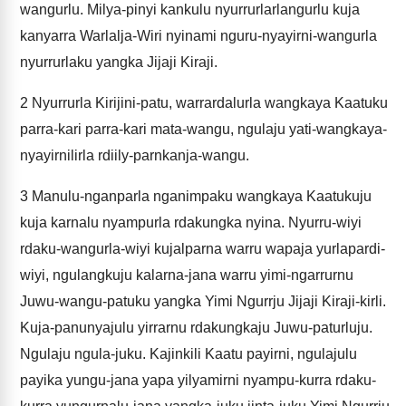
wangurlu. Milya-pinyi kankulu nyurrurlarlangurlu kuja
kanyarra Warlalja-Wiri nyinami nguru-nyayirni-wangurla
nyurrurlaku yangka Jijaji Kiraji.
2
Nyurrurla Kirijini-patu, warrardalurla wangkaya Kaatuku
parra-kari parra-kari mata-wangu, ngulaju yati-wangkaya-
nyayirnilirla rdiily-parnkanja-wangu.
3
Manulu-nganparla nganimpaku wangkaya Kaatukuju
kuja karnalu nyampurla rdakungka nyina. Nyurru-wiyi
rdaku-wangurla-wiyi kujalparna warru wapaja yurlapardi-
wiyi, ngulangkuju kalarna-jana warru yimi-ngarrurnu
Juwu-wangu-patuku yangka Yimi Ngurrju Jijaji Kiraji-kirli.
Kuja-panunyajulu yirrarnu rdakungkaju Juwu-paturluju.
Ngulaju ngula-juku. Kajinkili Kaatu payirni, ngulajulu
payika yungu-jana yapa yilyamirni nyampu-kurra rdaku-