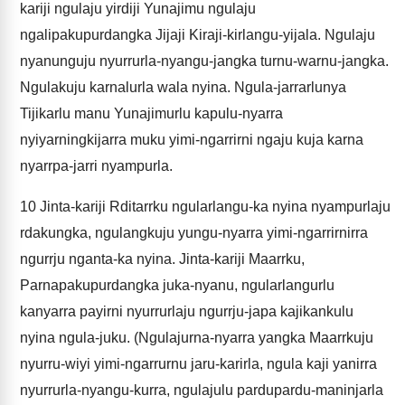
kariji ngulaju yirdiji Yunajimu ngulaju
ngalipakupurdangka Jijaji Kiraji-kirlangu-yijala. Ngulaju
nyanunguju nyurrurla-nyangu-jangka turnu-warnu-jangka.
Ngulakuju karnalurla wala nyina. Ngula-jarrarlunya
Tijikarlu manu Yunajimurlu kapulu-nyarra
nyiyarningkijarra muku yimi-ngarrirni ngaju kuja karna
nyarrpa-jarri nyampurla.
10
Jinta-kariji Rditarrku ngularlangu-ka nyina nyampurlaju
rdakungka, ngulangkuju yungu-nyarra yimi-ngarrirnirra
ngurrju nganta-ka nyina. Jinta-kariji Maarrku,
Parnapakupurdangka juka-nyanu, ngularlangurlu
kanyarra payirni nyurrurlaju ngurrju-japa kajikankulu
nyina ngula-juku. (Ngulajurna-nyarra yangka Maarrkuju
nyurru-wiyi yimi-ngarrurnu jaru-karirla, ngula kaji yanirra
nyurrurla-nyangu-kurra, ngulajulu pardupardu-maninjarla