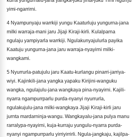
kurra yungurnalu-jana yangka-juku jinta-juku Yimi Ngurrju
yimi-ngarrirni.
4
Nyampunyaju warrkiji yungu Kaaturluju yungurna-jana
milki warraja-mani jaru Jijaji Kiraji-kirli. Kulalparna
ngulaju yampiyarla warrkiji. Ngulakunyajulurla payika
Kaatuju yungurna-jana jaru warraja-nyayirni milki-
wangkami.
5
Nyurrurla-patujulu jaru Kaatu-kurlangu pinarri-jarriya-
wiyi. Kajinkili-jana yangka yapaku Kirijini-wanguku
wangka, ngulajulu-jana wangkaya pina-nyayirni. Kajili-
nyarra ngampurrparlu purda-nyanyi nyurrurla,
ngulakujulu-jana milki-wangkaya Jijaji Kiraji-kirli jaru
jurnta mardarninja-wangu. Wangkayalu-jana pulya manu
rarralypa-nyayirni, kuja-kurraju yungulu-nyarra purda-
nyanyi ngampurrparlu yirriyirrirli. Ngula-jangkaju, kajilpa-