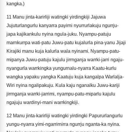
kangka.)
11
Manu jinta-karirliji watingki yirdingkiji Jajuwa
Jujuturlangurlu kanyarra payirni nyurrurlakuju ngurrju-
japa kajikankulu nyina ngula-juku. Nyampu-patuju
marnkurrpa wati-patu Juwu-patu kujalurla pina-yanu Jijaji
Kirajiki manu kuja kalurla wala nyinami. Nyampu-patu-
mipanya Juwu-patuju kajulu jirrnganja warrki-jarri ngaju-
nyangurla warrkingka yungurnalu-nyarra Kaatu-kurlu
wangka yapaku yangka Kaatuju kuja kangalpa Warlalja-
Wiri nyina ngalipakuju. Kula kaju nganalku Juwu-kariji
jirrnganja warrki-jarrimi, nyampu-patu-miparlu kajulu
ngajuju wardinyi-mani warrkingkiji.
12
Manu jinta-karirliji watingki yirdingki Papururlangurlu
yungu-nyarra yimi-ngarrirnirra ngurrju nganta-ka nyina.