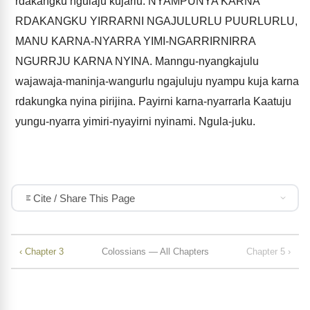
rdakangku ngulaju kujarlu: NYAMPUNYA KARNA
RDAKANGKU YIRRARNI NGAJULURLU PUURLURLU,
MANU KARNA-NYARRA YIMI-NGARRIRNIRRA
NGURRJU KARNA NYINA. Manngu-nyangkajulu
wajawaja-maninja-wangurlu ngajuluju nyampu kuja karna
rdakungka nyina pirijina. Payirni karna-nyarrarla Kaatuju
yungu-nyarra yimiri-nyayirni nyinami. Ngula-juku.
Cite / Share This Page
‹ Chapter 3
Colossians — All Chapters
Chapter 5 ›