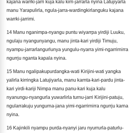
kajana warrki-jarri kuja kalu kirri-jarrarla nyina Latujiyarla
manu Yarapulirla, ngula-jarra-wardingkirlanguku kajana
warrki-jarrimi.
14
Manu nganimpa-nyangu puntu wiyarrpa yirdiji Luuku,
ngulaju nyangunyangu, manu jinta-kari yirdiji Timuju,
nyampu-jarrarlangurlunya yungulu-nyarra yimi-ngarrirnirra
ngurrju nganta kapala nyina.
15
Manu ngalipakupurdangka-wati Kirijini-wati yangka
yalirla kirringka Latujiyarla, manu karnta-kari-pardu jinta-
kari yirdi-kariji Nimpa manu panu-kari kuja kalu
nyanungu-nyangurla yuwarlirla turnu-jarri Kirijini-patuju,
ngularrakuju yungurna-jana yimi-ngarrirnirra ngurrju karna
nyina.
16
Kajinkili nyampu purda-nyanyi jaru nyurrurla-paturlu-