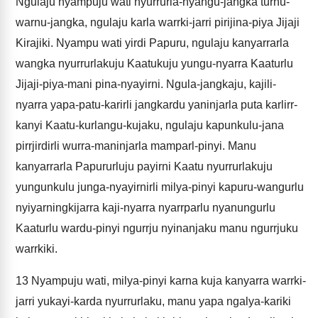
Ngulaju nyampuju wati nyurrurla-nyangu-jangka turnu-
warnu-jangka, ngulaju karla warrki-jarri pirijina-piya Jijaji
Kirajiki. Nyampu wati yirdi Papuru, ngulaju kanyarrarla
wangka nyurrurlakuju Kaatukuju yungu-nyarra Kaaturlu
Jijaji-piya-mani pina-nyayirni. Ngula-jangkaju, kajili-
nyarra yapa-patu-karirli jangkardu yaninjarla puta karlirr-
kanyi Kaatu-kurlangu-kujaku, ngulaju kapunkulu-jana
pirrjirdirli wurra-maninjarla mamparl-pinyi. Manu
kanyarrarla Papururluju payirni Kaatu nyurrurlakuju
yungunkulu junga-nyayirnirli milya-pinyi kapuru-wangurlu
nyiyarningkijarra kaji-nyarra nyarrparlu nyanungurlu
Kaaturlu wardu-pinyi ngurrju nyinanjaku manu ngurrjuku
warrkiki.
13
Nyampuju wati, milya-pinyi karna kuja kanyarra warrki-
jarri yukayi-karda nyurrurlaku, manu yapa ngalya-kariki