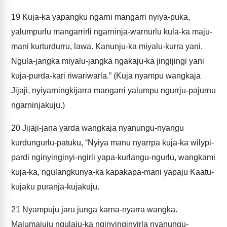
19
Kuja-ka yapangku ngarni mangarri nyiya-puka,
yalumpurlu mangarrirli ngarninja-warnurlu kula-ka maju-
mani kurturdurru, lawa. Kanunju-ka miyalu-kurra yani.
Ngula-jangka miyalu-jangka ngakaju-ka jingijingi yani
kuja-purda-kari riwariwarla.” (Kuja nyampu wangkaja
Jijaji, nyiyarningkijarra mangarri yalumpu ngurrju-pajurnu
ngarninjakuju.)
20
Jijaji-jana yarda wangkaja nyanungu-nyangu
kurdungurlu-patuku, “Nyiya manu nyarrpa kuja-ka wilypi-
pardi nginyinginyi-ngirli yapa-kurlangu-ngurlu, wangkami
kuja-ka, ngulangkunya-ka kapakapa-mani yapaju Kaatu-
kujaku puranja-kujakuju.
21
Nyampuju jaru junga karna-nyarra wangka.
Majumajuju ngulaju-ka nginyinginyirla nyanungu-