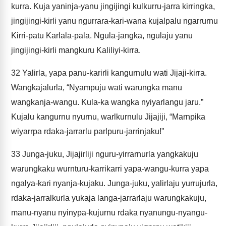
kurra. Kuja yaninja-yanu jingijingi kulkurru-jarra kirringka,
jingijingi-kirli yanu ngurrara-kari-wana kujalpalu ngarrurnu
Kirri-patu Karlala-pala. Ngula-jangka, ngulaju yanu
jingijingi-kirli mangkuru Kaliliyi-kirra.
32
Yalirla, yapa panu-karirli kangurnulu wati Jijaji-kirra.
Wangkajalurla, “Nyampuju wati warungka manu
wangkanja-wangu. Kula-ka wangka nyiyarlangu jaru.”
Kujalu kangurnu nyurnu, warlkurnulu Jijajiji, “Marnpika
wiyarrpa rdaka-jarrarlu parlpuru-jarrinjaku!"
33
Junga-juku, Jijajirliji nguru-yirrarnurla yangkakuju
warungkaku wurnturu-karrikarri yapa-wangu-kurra yapa
ngalya-kari nyanja-kujaku. Junga-juku, yalirlaju yurrujurla,
rdaka-jarralkurla yukaja langa-jarrarlaju warungkakuju,
manu-nyanu nyinypa-kujurnu rdaka nyanungu-nyangu-