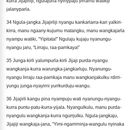
kurra Jijajirliji, ngulajurla nyinypaju yirrarnu watikiji
jalanyparla.
34
Ngula-jangka Jijajirliji nyangu kankarlarra-kari yalkiri-
kirra, manu ngaany-kujurnu matangku, manu wangkajarla
nyampu watiki, “Yipitata!” Ngulaju kujaju nyanungu-
nyangu jaru, “Lirraju, raa-parnkaya!"
35
Junga-kirli yalumpurla-kirli Jijaji purda-nyangu
wangkanja-kurra warungka-jangkarluju. Nyanungu-
nyangu lirraju raa-parnkaja manu wangkanjakulku rdirri-
yungu junga-nyayirni yurrkurduju-wangu.
36
Jijajirli kangu pina nyampuju wati nyanungu-nyangu-
kurra puntu-patu-kurra-yijala. Nyangulkulu, manu purda-
nyangulu wangkanja-kurra ngurrjulku. Ngula-jangkaju,
Jijajiji wangkaja-jana, “Yimi-ngarrirninja-wangulu nyinaka