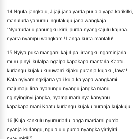
14
Ngula-jangkaju, Jijaji-jana yarda purlaja yapa-karikilki,
manulurla yanurnu, ngulakuju-jana wangkaja,
“Nyurrurlarlu panungku-kirli, purda-nyangkajulu kajirna-
nyarra nyampu wangkami! Langa-kurra-mantalu!
15
Nyiya-puka mangarri kajirlipa lirrangku ngarninjarla
muru-pinyi, kulalpa-ngalpa kapakapa-mantarla Kaatu-
kurlangu-kujaku kuruwarri-kijaku puranja-kujaku, lawa!
Kala nyiyarningkijarra yali kuja-ka yapa wangkami
majumaju lirra nyanungu-nyangu-jangka manu
nginyinginyi-jangka, nyampurrarlunya kanyanu
kapakapa-mani Kaatu-kurlangu-kujaku puranja-kujakuju.
16
[Kuja kankulu nyurrurlarlu langa mardarni purda-
nyanja-kurlangu, ngulajulu purda-nyangka yirriyirri-
nyayirnirli!”]