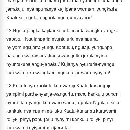
mangarri manu tala manu jurnarrpa nyanungukupalangu-
jarrakuju, nyampurranya kajilparla warntarri yungkarla
Kaatuku, ngulaju nganta ngurrju-nyayirni.’
12
Ngula-jangka kajikankulurla marda wangka yangka
yapaku, ‘Ngulanparla nyuntulurlu nyampurra
nyiyarningkijarra yungu Kaatuku, ngulaju yungunpa-
palangu warrawarra-kanja-wangulku jurnta nyina
nyuntukupalangu-jarraku.’ Kujanya nyurrurla-nyangu
kuruwarriji-ka wangkami ngulaju jarrwara-nyayirni!
13
Kujarlunya kankulu kuruwarriji Kaatu-kurlanguju
yampimi purda-nyanja-wangurlu, manu kankulu purami
nyurrurla-nyangu kuruwarri warlalja-puka. Ngulaju kula
kankulu nyampu-mipa-juku Kaatu-kurlangu kuruwarriji
rdilyki-pinyi, panu-jarlu-nyayirni kankulu rdilyki-pinyi
kuruwarriji nyiyarningkijarrarla."