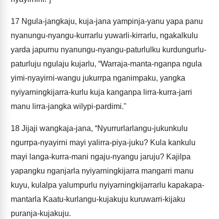
17
Ngula-jangkaju, kuja-jana yampinja-yanu yapa panu
nyanungu-nyangu-kurrarlu yuwarli-kirrarlu, ngakalkulu
yarda japurnu nyanungu-nyangu-paturlulku kurdungurlu-
paturluju ngulaju kujarlu, “Warraja-manta-nganpa ngula
yimi-nyayirni-wangu jukurrpa nganimpaku, yangka
nyiyarningkijarra-kurlu kuja kanganpa lirra-kurra-jarri
manu lirra-jangka wilypi-pardimi."
18
Jijaji wangkaja-jana, “Nyurrurlarlangu-jukunkulu
ngurrpa-nyayirni mayi yalirra-piya-juku? Kula kankulu
mayi langa-kurra-mani ngaju-nyangu jaruju? Kajilpa
yapangku nganjarla nyiyarningkijarra mangarri manu
kuyu, kulalpa yalumpurlu nyiyarningkijarrarlu kapakapa-
mantarla Kaatu-kurlangu-kujakuju kuruwarri-kijaku
puranja-kujakuju.