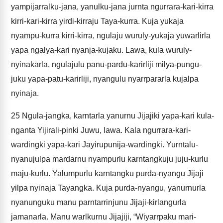
yampijarralku-jana, yanulku-jana jurnta ngurrara-kari-kirra
kirri-kari-kirra yirdi-kirraju Taya-kurra. Kuja yukaja
nyampu-kurra kirri-kirra, ngulaju wuruly-yukaja yuwarlirla
yapa ngalya-kari nyanja-kujaku. Lawa, kula wuruly-
nyinakarla, ngulajulu panu-pardu-karirliji milya-pungu-
juku yapa-patu-karirliji, nyangulu nyarrpararla kujalpa
nyinaja.
25
Ngula-jangka, karntarla yanurnu Jijajiki yapa-kari kula-
nganta Yijirali-pinki Juwu, lawa. Kala ngurrara-kari-
wardingki yapa-kari Jayirupunija-wardingki. Yurntalu-
nyanujulpa mardarnu nyampurlu karntangkuju juju-kurlu
maju-kurlu. Yalumpurlu karntangku purda-nyangu Jijaji
yilpa nyinaja Tayangka. Kuja purda-nyangu, yanurnurla
nyanunguku manu parntarrinjunu Jijaji-kirlangurla
jamanarla. Manu warlkurnu Jijajiji, “Wiyarrpaku mari-