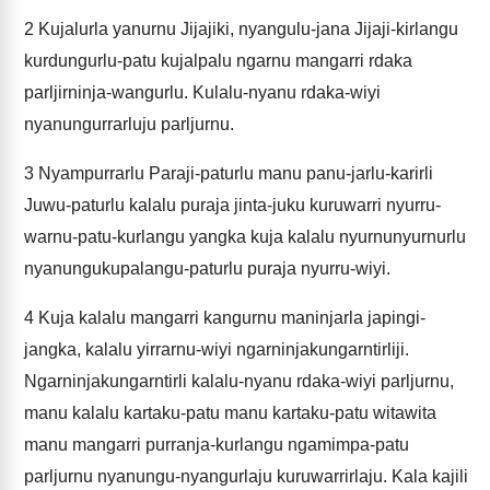
2
Kujalurla yanurnu Jijajiki, nyangulu-jana Jijaji-kirlangu
kurdungurlu-patu kujalpalu ngarnu mangarri rdaka
parljirninja-wangurlu. Kulalu-nyanu rdaka-wiyi
nyanungurrarluju parljurnu.
3
Nyampurrarlu Paraji-paturlu manu panu-jarlu-karirli
Juwu-paturlu kalalu puraja jinta-juku kuruwarri nyurru-
warnu-patu-kurlangu yangka kuja kalalu nyurnunyurnurlu
nyanungukupalangu-paturlu puraja nyurru-wiyi.
4
Kuja kalalu mangarri kangurnu maninjarla japingi-
jangka, kalalu yirrarnu-wiyi ngarninjakungarntirliji.
Ngarninjakungarntirli kalalu-nyanu rdaka-wiyi parljurnu,
manu kalalu kartaku-patu manu kartaku-patu witawita
manu mangarri purranja-kurlangu ngamimpa-patu
parljurnu nyanungu-nyangurlaju kuruwarrirlaju. Kala kajili