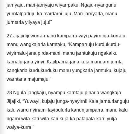
jarriyaju, mari-jarriyaju wiyarrpaku! Ngaju-nyangurlu
yurntalparluju-ka mardarni juju. Mari-jarriyarla, manu
jurntarla yilyaya juju!"
27
Jijajirliji wurra-manu kamparru-wiyi payirninja-kurraju,
manu wangkajarla karntaku, “Kamparruju kurdukurdu-
wiyirnalu-jana pirda-mani, manu jarntukuju ngakalku
karnalu-jana yinyi. Kajilparna-jana kuja mangarri jurnta
kangkarla kurdukurduku manu yungkarla jarntuku, kujaju
warntarla majumaju."
28
Ngula-jangkaju, nyampu karntaju pinarla wangkaja
Jijajiki, “Yuwayi, kujaju junga-nyayirni! Kala jarnturlanguju
kalu warru nyinami tayipulurla kanunjumparra, manu kalu
ngarni wita-kari wita-kari kuja-ka patapata-karri yulja
walya-kurra."