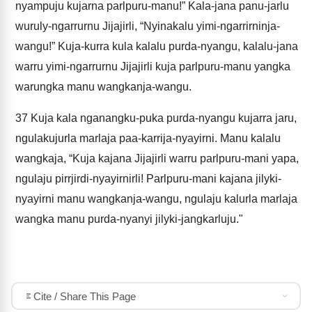
nyampuju kujarna parlpuru-manu!” Kala-jana panu-jarlu
wuruly-ngarrurnu Jijajirli, “Nyinakalu yimi-ngarrirninja-
wangu!” Kuja-kurra kula kalalu purda-nyangu, kalalu-jana
warru yimi-ngarrurnu Jijajirli kuja parlpuru-manu yangka
warungka manu wangkanja-wangu.
37
Kuja kala nganangku-puka purda-nyangu kujarra jaru,
ngulakujurla marlaja paa-karrija-nyayirni. Manu kalalu
wangkaja, “Kuja kajana Jijajirli warru parlpuru-mani yapa,
ngulaju pirrjirdi-nyayirnirli! Parlpuru-mani kajana jilyki-
nyayirni manu wangkanja-wangu, ngulaju kalurla marlaja
wangka manu purda-nyanyi jilyki-jangkarluju."
Cite / Share This Page