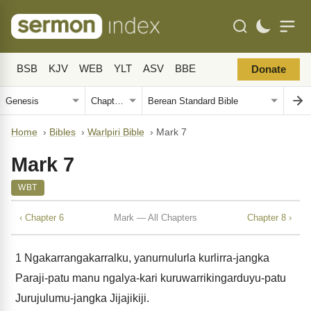
BSB
KJV
WEB
YLT
ASV
BBE
Donate
Home
›
Bibles
›
Warlpiri Bible
›
Mark 7
Mark 7
WBT
‹ Chapter 6
Mark — All Chapters
Chapter 8 ›
1
Ngakarrangakarralku, yanurnulurla kurlirra-jangka
Paraji-patu manu ngalya-kari kuruwarrikingarduyu-patu
Jurujulumu-jangka Jijajikiji.