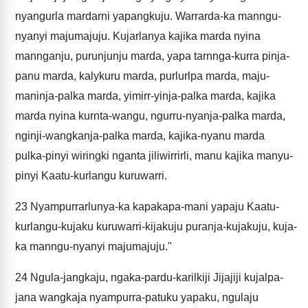
nyangurla mardarni yapangkuju. Warrarda-ka manngu-
nyanyi majumajuju. Kujarlanya kajika marda nyina
mannganju, purunjunju marda, yapa tarnnga-kurra pinja-
panu marda, kalykuru marda, purlurlpa marda, maju-
maninja-palka marda, yimirr-yinja-palka marda, kajika
marda nyina kurnta-wangu, ngurru-nyanja-palka marda,
nginji-wangkanja-palka marda, kajika-nyanu marda
pulka-pinyi wiringki nganta jiliwirrirli, manu kajika manyu-
pinyi Kaatu-kurlangu kuruwarri.
23
Nyampurrarlunya-ka kapakapa-mani yapaju Kaatu-
kurlangu-kujaku kuruwarri-kijakuju puranja-kujakuju, kuja-
ka manngu-nyanyi majumajuju."
24
Ngula-jangkaju, ngaka-pardu-karilkiji Jijajiji kujalpa-
jana wangkaja nyampurra-patuku yapaku, ngulaju