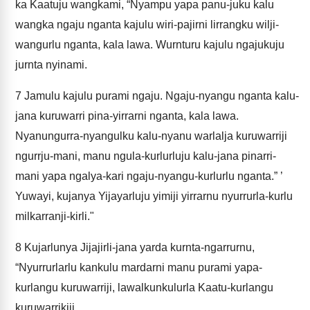
ka Kaatuju wangkami, “Nyampu yapa panu-juku kalu
wangka ngaju nganta kajulu wiri-pajirni lirrangku wilji-
wangurlu nganta, kala lawa. Wurnturu kajulu ngajukuju
jurnta nyinami.
7
Jamulu kajulu purami ngaju. Ngaju-nyangu nganta kalu-
jana kuruwarri pina-yirrarni nganta, kala lawa.
Nyanungurra-nyangulku kalu-nyanu warlalja kuruwarriji
ngurrju-mani, manu ngula-kurlurluju kalu-jana pinarri-
mani yapa ngalya-kari ngaju-nyangu-kurlurlu nganta.” ’
Yuwayi, kujanya Yijayarluju yimiji yirrarnu nyurrurla-kurlu
milkarranji-kirli."
8
Kujarlunya Jijajirli-jana yarda kurnta-ngarrurnu,
“Nyurrurlarlu kankulu mardarni manu purami yapa-
kurlangu kuruwarriji, lawalkunkulurla Kaatu-kurlangu
kuruwarrikiji.