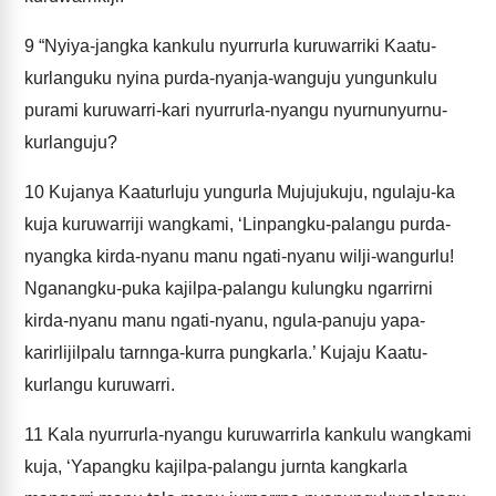
9
“Nyiya-jangka kankulu nyurrurla kuruwarriki Kaatu-
kurlanguku nyina purda-nyanja-wanguju yungunkulu
purami kuruwarri-kari nyurrurla-nyangu nyurnunyurnu-
kurlanguju?
10
Kujanya Kaaturluju yungurla Mujujukuju, ngulaju-ka
kuja kuruwarriji wangkami, ‘Linpangku-palangu purda-
nyangka kirda-nyanu manu ngati-nyanu wilji-wangurlu!
Nganangku-puka kajilpa-palangu kulungku ngarrirni
kirda-nyanu manu ngati-nyanu, ngula-panuju yapa-
karirlijilpalu tarnnga-kurra pungkarla.’ Kujaju Kaatu-
kurlangu kuruwarri.
11
Kala nyurrurla-nyangu kuruwarrirla kankulu wangkami
kuja, ‘Yapangku kajilpa-palangu jurnta kangkarla