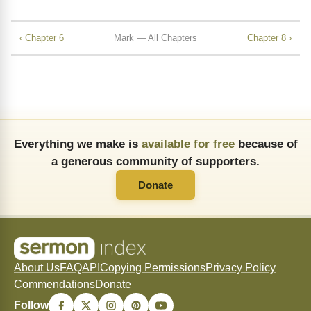
‹ Chapter 6
Mark — All Chapters
Chapter 8 ›
Everything we make is
available for free
because of
a generous community of supporters.
Donate
About Us
FAQ
API
Copying Permissions
Privacy Policy
Commendations
Donate
Follow