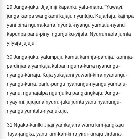
29
Junga-juku, Jijajirliji kapanku yalu-manu, “Yuwayi,
junga kanpa wangkami kujaju nyuntuju. Kujarlaju, kajinpa
yani pina ngurra-kurra, nyuntu-nyangu yurntalu-nyanu
kapunpa parlu-pinyi ngurrjulku-yijala. Nyurrurnarla jurnta
yilyaja jujuju."
30
Junga-juku, yalumpuju karnta karrinja-pardija, karrinja-
pardinjarla yarnkaja kulpari ngurra-kurra nyanungu-
nyangu-kurraju. Kuja yukajarni yuwarli-kirra nyanungu-
nyangu-kurra, parlu-pungu nyanungu-nyangu yurntalu-
nyanu, ngunajalpa ngurrjulku pangkingkaju. Junga-
nyayirni, jujujurla nyurru-juku jurnta yanu nyanungu-
nyangu yurntalu-nyanukuju.
31
Ngaka-karilki Jijaji yarnkajarra warru kirri-jangkaju
Taya-jangka, yanu kirri-kari-kirra yirdi-kirraju Jirdana-