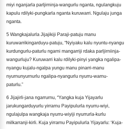
miyi nganjarla parljirninja-wangurlu nganta, ngulangkuju
kapulu rdilyki-pungkarla nganta kuruwarri. Ngulaju junga
nganta.
5
Wangkajalurla Jijajikiji Paraji-patuju manu
kuruwarrikingarduyu-patuju, “Nyiyaku kalu nyuntu-nyangu
kurdungurlu-paturlu ngarni mangarriji rdaka parljirniinja-
wangurluju? Kuruwarri kalu rdilyki-pinyi yangka ngalipa-
nyangu kujalu-ngalpa yungu manu pinarri-manu
nyurnunyurnurlu ngalipa-nyangurlu nyurru-warnu-
paturlu."
6
Jijajirli-jana ngarrurnu, “Yangka kuja Yijayarlu
jarukungarduyurlu yirrarnu Payipulurla nyurru-wiyi,
ngulajulpa wangkaja nyurru-wiyiji nyurrurla-kurlu
milkarranji-kirli. Kuja yirrarnu Payipulurla Yijayarlu: ‘Kuja-