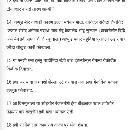
13
इंगा ना फेरता आंता मंदी मी मिंदा कोफाम शेशार, पण येवार आखरी नंताक
टीकाशार वारदी तारण आय्यी."
14
“यप्पुड मीर नाशकी कारण इल्ला भयंकर माटा, दानिएल संदेष्टा शेप्पीनेद
‘उजाड शेशेद अमंगळ पदार्थ’ याद यंदू बेकालेद आंदू सुश्यार. (वाचाशेतोर दिंदि
अर्थ येम इदी समजाशी तीस्कुनाला) आप्पुड यवार यहुदिया प्रांतला उंडार वार
कोंडा तीकुड फारी फोव्वाला.
15
या मनशी मना इल्लु माडीमिंदा उंडी वाड इंटल्योनुस येमाना येकोदेंक
किंदीक दिगाराद.
16
इंगा जर यादाना मनशी शेल्ला उंटे तर वाड मना झगा येकोदेंक यंकाक
इल्लुक फोवाराद.
17
आ दिनमुलाला या आंड्योर रंजलमंशी इंगा बीळ्ळाक फाल तापेतोर
उंड्यार वार कस्रोम इदी यंता भयानक उंडी.
18
इदी सलीकालाम कावाराद आंका प्रार्थना शेयना.