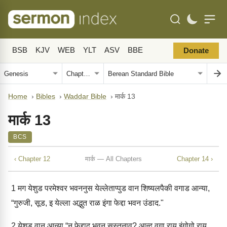
BSB
KJV
WEB
YLT
ASV
BBE
Donate
Home
›
Bibles
›
Waddar Bible
›
मार्क 13
मार्क 13
BCS
‹ Chapter 12
मार्क — All Chapters
Chapter 14 ›
1
मग येशुड परमेश्वर भवननुस येल्लेताप्पुड वान शिष्यलपैकी वगाड आन्या,
“गुरुजी, सूड, इ येल्ला अद्भुत राळ इंगा फेद्दा भवन उंडाद."
2
येशुड वान आन्या “नु फेद्दाद भवन सुस्तुनाव? आन्दु वगा राय इंगोगो राय