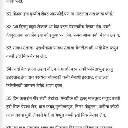
काक फोई.
31
मोडाम इंगा पृथ्वीद शेवट आयफोई पण ना माटलाद अंत काक फोई."
32
“आ दिनमु बद्दल लेकाते आ वेळ बद्दल येवारकीच येरका लेद, स्वर्ग
देवदुतलाक पण लेद इंगा कोडकुक पण लेद. फक्त आब्बानकी येरका उंडाद.
33
सावध उंडांडा, प्रार्थनाला सावध उंडांडा येनटीक की आदी वेळ यप्पुड
वच्ची इदी मिक येरका लेद.
34
आदी वेळ इल्ला उंडाद की, वगा मनशी प्रवासकी फोयेताप्पुड इल्लु
इडस्ताड इंगा वान प्रत्येक नोकरकी फनी नेमाशी इस्ताड. वाड लक्ष
फेटेतोरकी जागरण शेशेद आज्ञा इच्या.
35
दिन कस्रोम मीर लेशी उंडांडा, येनटीक की इल्लु मालकुड यप्पुड वच्ची
इदी मिक येरका लेद. वाड फददु मुनगेताप्पुड, निम्मा मोबुल्ला, फद्दीना कोडी
आरवाकाना मुंची लेकाते फद्दीना यप्पुड वच्ची इदी मिक येरका लेद.
36
जर वाड अचानक वच्या तर मीमलान निद्दारला उंडेताप्पुड सुडाराद.