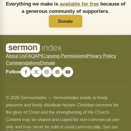
Everything we make is
available for free
because of
a generous community of supporters.
Donate
About Us
FAQ
API
Copying Permissions
Privacy Policy
Commendations
Donate
Follow
© 2026 SermonIndex — SermonIndex exists to freely
preserve and freely distribute historic Christian sermons for
the glory of Christ and the strengthening of His Church.
Content may be shared and copied for non-commercial use
only and may never be sold or used commercially. See our