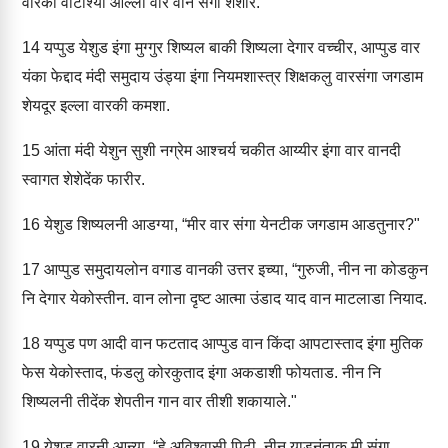
वारकी वाटाश्या आल्ला वार वान संगा शेशीर."
14
यप्पुड येशुड इंगा मुग्गुर शिष्यल बाकी शिष्यला देगार वच्चीर, आप्पुड वार
यंका फेद्दाद मंदी समुदाय उंड्या इंगा नियमशास्त्र शिक्षकलु वारसंगा जगडाम
शेयदूर इल्ला वारकी कमशा.
15
आंता मंदी येशुन सुशी नग्रेम आश्चर्य चकीत आय्यीर इंगा वार वानदी
स्वागत शेशेदेंक फारीर.
16
येशुड शिष्यलनी आडग्या, “मीर वार संगा येनटीक जगडाम आडतुनार?"
17
आप्पुड समुदायलोन वगाड वानकी उत्तर इच्या, “गुरुजी, नीन ना कोडकुन
नि देगार येकोस्तीन. वान लोना दृष्ट आत्मा उंडाद याद वान माटलाडा नियाद.
18
यप्पुड पण आदी वान फटताद आप्पुड वान किंदा आपटास्ताद इंगा मुतिक
फेस येकोस्ताद, फंडलु कोरकुताद इंगा अकडाशी फोयताड. नीन नि
शिष्यलनी तीदेंक शेपतीन गान वार तीशी शकायाले."
19
येशुड वारनी आन्या, “हे अविश्वासी पिढी, नीन याडनंताक मी संगा