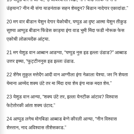
उंड्यान? नीन मी संगा याडनंताक सहन शेयदून? बिडान नादेगार एकादांडा."
20
मग वार बीडान येशुन देगार येकोचीर, यप्पुड आ दृष्ट आत्मा येशुन तीकुड
सुश्या आप्पुड बीडान फिंडेस काड्या इंगा वाड भुमी मिंदा फडी नोरूक फेस
एकोची लोळायदेंक आंट्या.
21
मग येशुड वान आब्बान आडग्या, “यप्पुड नुस इड इल्ला उंडाड?” आब्बाड
उत्तर इच्या, “फुट्टीननुस इड इल्ला उंडाड.
22
शेंगेम तुकुल मत्तेदेंग आदी वान आग्गीला इंगा नेळाला येश्या. जर नि शेयता
येमाना आय्येद शक्य उंटे तर मा मिंदा दया शेय इंगा माक मदत शेय."
23
येशुड वान आन्या, “शक्य उंटे तर, इल्ला येनटीक आंटाव? विश्वास
फेटेतोरकी आंता शक्य उंटाद."
24
आप्पुड लगेच मोगबिडा आब्बाड बेग्गे कीरली आन्या, “नीन विश्वास
शेस्तान, नाद अविश्वास तीशेसकाड."