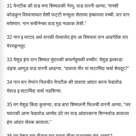
31
येनटीक की वाड मना शिष्यलकी नेरपु. वाड वारनी आन्या, “मनशी
कोडकुन विश्वासघात शेशी फट्टी मन्सुला शेतल्या इच्काम्ला वच्ची. वार वान
मतेश्यार. गान सचीनेन्का वाड मुड नाळाक लेशी."
32
गान इ माटाद अर्थ वारकी तेल्वालेद इंगा आ विषयला वान आडगेदेंक वार
येरस्कूनदूर.
33
येशुड इंगा वान शिष्यल मुंदारकी कफर्णहुमकी वच्चीर. येशुड इल्काडा
उंड्या आप्पुड वाड वारनी आडग्या, “दावाता मीर या माटामिंदा चर्चा शेयदूर?"
34
गान वार तेप्पांग निलचीर येनटीक की दावाता आंदार काना फेद्दावोड
येवाड इ माटामिंदा चर्चा नडशिन्या.
35
मग येशुड किंदा कुसन्या, वाड बारा शिष्यलनी फिलची वारनी आन्या, “जर
यवारकी आना फेद्दावोड आय्येद उंटे तर वाड आंदारकाना शिन्नावोड कावाला
इंगा आंदार सेवक कावाला."
36
मग येशुड वगा बीडान वार नडमा नीला फडामत्या इंगा आन्या?