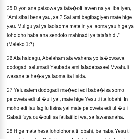
25
Diyon ana paisowa ya fafa�ofi lawen na ya liba iyen,
“Ami sibai bena yau, sai? Sai ami bagibagiyen mate hige
yau. Muligu yai ya laolaoma mate in ya laoma yau hige ya
loholoho haba ana sendolo mahinadi ya tatafahidi.”
(Maleko 1:7)
26
Afa haidagu, Abelaham afa wahana yo ta�owawa
dodogadi salumadi Yaubada ami fafadebasae! Mwahuli
wasana te ha�a ya laoma ita lisida.
27
Yelusalem dodogadi ma�edi edi baba�isa somo
peloweta edi uli�uli yai, mate hige Yesu ti ita lobahi. In
moho edi lau fagilu lisina yai mate peloweta edi uli�uli
Sabati fuya ou�ouli sa fatifatilidi wa, sa fawananaha.
28
Hige mata hesa loholohona ti lobahi, be haba Yesu ti