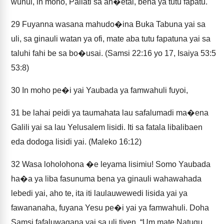
wunui, in moho, Pailati sa an�etai, bena ya tutu fapatu.
29
Fuyanna wasana mahudo�ina Buka Tabuna yai sa
uli, sa ginauli watan ya ofi, mate aba tutu fapatuna yai sa
taluhi fahi be sa bo�usai. (Samsi 22:16 yo 17, Isaiya 53:5
53:8)
30
In moho pe�i yai Yaubada ya famwahuli fuyoi,
31
be lahai peidi ya taumahata lau safalumadi ma�ena
Galili yai sa lau Yelusalem lisidi. Iti sa fatala libalibaen
eda dodoga lisidi yai. (Maleko 16:12)
32
Wasa loholohona �e leyama lisimiu! Somo Yaubada
ha�a ya liba fasunuma bena ya ginauli wahawahada
lebedi yai, aho te, ita iti laulauwewedi lisida yai ya
fawananaha, fuyana Yesu pe�i yai ya famwahuli. Doha
Samsi fafaluwagana yai sa uli tiyen, “Um mate Natugu.