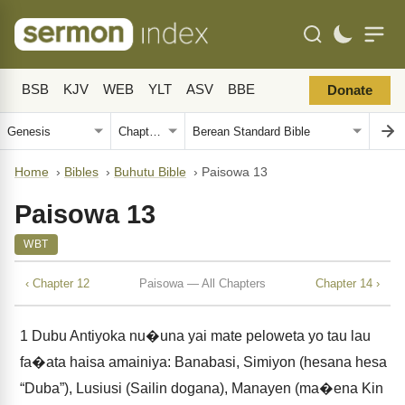
BSB
KJV
WEB
YLT
ASV
BBE
Donate
Home
›
Bibles
›
Buhutu Bible
›
Paisowa 13
Paisowa 13
WBT
‹ Chapter 12
Paisowa — All Chapters
Chapter 14 ›
1
Dubu Antiyoka nu�una yai mate peloweta yo tau lau
fa�ata haisa amainiya: Banabasi, Simiyon (hesana hesa
“Duba”), Lusiusi (Sailin dogana), Manayen (ma�ena Kin