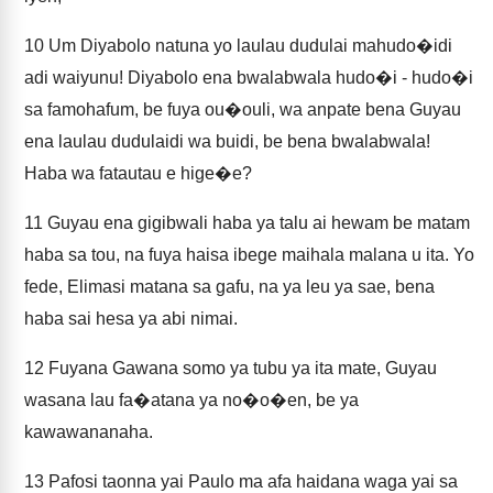
10
Um Diyabolo natuna yo laulau dudulai mahudo�idi
adi waiyunu! Diyabolo ena bwalabwala hudo�i - hudo�i
sa famohafum, be fuya ou�ouli, wa anpate bena Guyau
ena laulau dudulaidi wa buidi, be bena bwalabwala!
Haba wa fatautau e hige�e?
11
Guyau ena gigibwali haba ya talu ai hewam be matam
haba sa tou, na fuya haisa ibege maihala malana u ita. Yo
fede, Elimasi matana sa gafu, na ya leu ya sae, bena
haba sai hesa ya abi nimai.
12
Fuyana Gawana somo ya tubu ya ita mate, Guyau
wasana lau fa�atana ya no�o�en, be ya
kawawananaha.
13
Pafosi taonna yai Paulo ma afa haidana waga yai sa