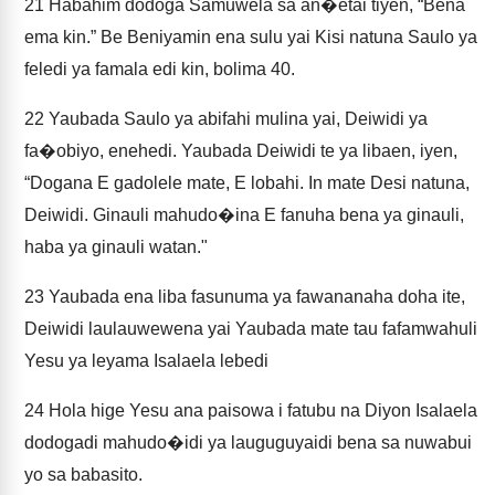
21
Habahim dodoga Samuwela sa an�etai tiyen, “Bena
ema kin.” Be Beniyamin ena sulu yai Kisi natuna Saulo ya
feledi ya famala edi kin, bolima 40.
22
Yaubada Saulo ya abifahi mulina yai, Deiwidi ya
fa�obiyo, enehedi. Yaubada Deiwidi te ya libaen, iyen,
“Dogana E gadolele mate, E lobahi. In mate Desi natuna,
Deiwidi. Ginauli mahudo�ina E fanuha bena ya ginauli,
haba ya ginauli watan."
23
Yaubada ena liba fasunuma ya fawananaha doha ite,
Deiwidi laulauwewena yai Yaubada mate tau fafamwahuli
Yesu ya leyama Isalaela lebedi
24
Hola hige Yesu ana paisowa i fatubu na Diyon Isalaela
dodogadi mahudo�idi ya lauguguyaidi bena sa nuwabui
yo sa babasito.