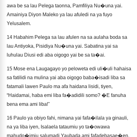
awa be sa lau Pelega taonna, Pamfiliya Nu�una yai.
Amainiya Diyon Maleko ya lau afuledi na ya fuyo
Yelusalem.
14
Habahim Pelega sa lau afulen na sa aulaha boda sa
lau Antiyoka, Pisidiya Nu�una yai. Sabatina yai sa
luhulau Diusi edi aba oigogo yai be sa ta�ai.
15
Mose ena Laugagayo yo peloweta edi uli�uli hahaisa
sa fatilidi na mulina yai aba oigogo baba�isadi liba sa
fatamali lawen Paulo ma afa haidana lisidi, tiyen,
“Haidamai, haba emi liba fa�adidili somo? �E fanuha
bena ema ami liba!"
16
Paulo ya obiyo fahi, nimana yai fafa�ilala ya ginauli,
na ya liba iyen, Isalaela tataumiu yo ta�owawa
mahudo�imiu salumadi Yaubada ami fafadebasae�en,