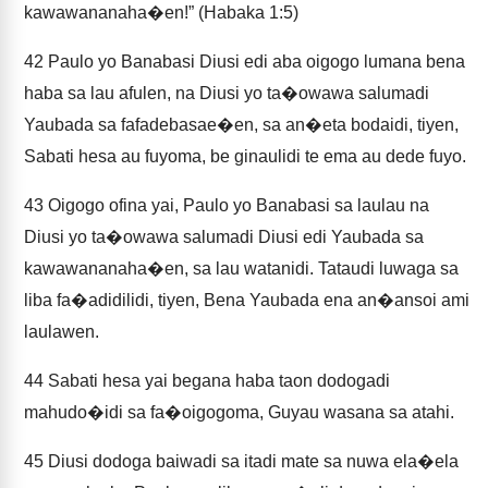
kawawananaha�en!” (Habaka 1:5)
42
Paulo yo Banabasi Diusi edi aba oigogo lumana bena
haba sa lau afulen, na Diusi yo ta�owawa salumadi
Yaubada sa fafadebasae�en, sa an�eta bodaidi, tiyen,
Sabati hesa au fuyoma, be ginaulidi te ema au dede fuyo.
43
Oigogo ofina yai, Paulo yo Banabasi sa laulau na
Diusi yo ta�owawa salumadi Diusi edi Yaubada sa
kawawananaha�en, sa lau watanidi. Tataudi luwaga sa
liba fa�adidilidi, tiyen, Bena Yaubada ena an�ansoi ami
laulawen.
44
Sabati hesa yai begana haba taon dodogadi
mahudo�idi sa fa�oigogoma, Guyau wasana sa atahi.
45
Diusi dodoga baiwadi sa itadi mate sa nuwa ela�ela