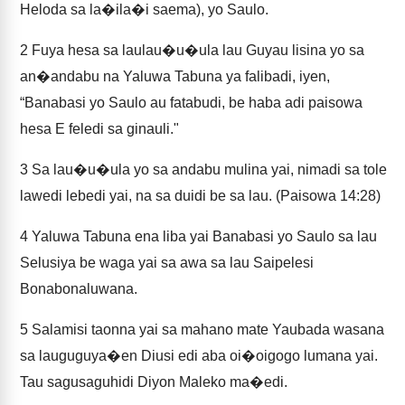
Heloda sa la�ila�i saema), yo Saulo.
2
Fuya hesa sa laulau�u�ula lau Guyau lisina yo sa
an�andabu na Yaluwa Tabuna ya falibadi, iyen,
“Banabasi yo Saulo au fatabudi, be haba adi paisowa
hesa E feledi sa ginauli."
3
Sa lau�u�ula yo sa andabu mulina yai, nimadi sa tole
lawedi lebedi yai, na sa duidi be sa lau. (Paisowa 14:28)
4
Yaluwa Tabuna ena liba yai Banabasi yo Saulo sa lau
Selusiya be waga yai sa awa sa lau Saipelesi
Bonabonaluwana.
5
Salamisi taonna yai sa mahano mate Yaubada wasana
sa lauguguya�en Diusi edi aba oi�oigogo lumana yai.
Tau sagusaguhidi Diyon Maleko ma�edi.