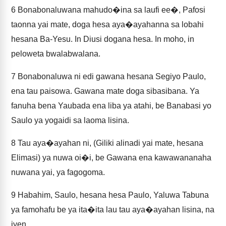
6
Bonabonaluwana mahudo�ina sa laufi ee�, Pafosi
taonna yai mate, doga hesa aya�ayahanna sa lobahi
hesana Ba-Yesu. In Diusi dogana hesa. In moho, in
peloweta bwalabwalana.
7
Bonabonaluwa ni edi gawana hesana Segiyo Paulo,
ena tau paisowa. Gawana mate doga sibasibana. Ya
fanuha bena Yaubada ena liba ya atahi, be Banabasi yo
Saulo ya yogaidi sa laoma lisina.
8
Tau aya�ayahan ni, (Giliki alinadi yai mate, hesana
Elimasi) ya nuwa oi�i, be Gawana ena kawawananaha
nuwana yai, ya fagogoma.
9
Habahim, Saulo, hesana hesa Paulo, Yaluwa Tabuna
ya famohafu be ya ita�ita lau tau aya�ayahan lisina, na
iyen,