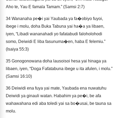
Aho te, Yau E famala Tamam.” (Samsi 2:7)
34
Wananaha pe�i yai Yaubada ya fa�obiyo fuyoi,
ibege i molu, doha Buka Tabuna yai ha�a ya libaen,
iyen, “Libadi wananahadi yo fafatabudi faloholohodi
somo, Deiwidi E liba fasunuma�en, haba E felemiu.”
(Isaiya 55:3)
35
Gonogonowana doha lausoisoi hesa yai hinaga ya
libaen, iyen, “Doga Fafatabuna ibege u ita afulen, i molu.”
(Samsi 16:10)
36
Deiwidi ena fuya yai mate, Yaubada ena nuwatuhu
Deiwidi ya ginauli watan. Habahim ya pe�i, be afa
wahawahana edi aba toledi yai sa bo�usai, be tauna sa
molu.