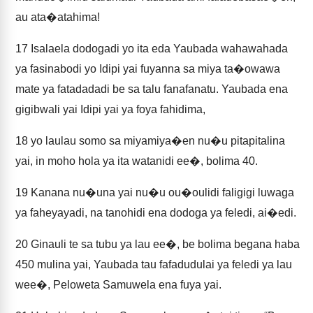
au ata�atahima!
17
Isalaela dodogadi yo ita eda Yaubada wahawahada
ya fasinabodi yo Idipi yai fuyanna sa miya ta�owawa
mate ya fatadadadi be sa talu fanafanatu. Yaubada ena
gigibwali yai Idipi yai ya foya fahidima,
18
yo laulau somo sa miyamiya�en nu�u pitapitalina
yai, in moho hola ya ita watanidi ee�, bolima 40.
19
Kanana nu�una yai nu�u ou�oulidi faligigi luwaga
ya faheyayadi, na tanohidi ena dodoga ya feledi, ai�edi.
20
Ginauli te sa tubu ya lau ee�, be bolima begana haba
450 mulina yai, Yaubada tau fafadudulai ya feledi ya lau
wee�, Peloweta Samuwela ena fuya yai.