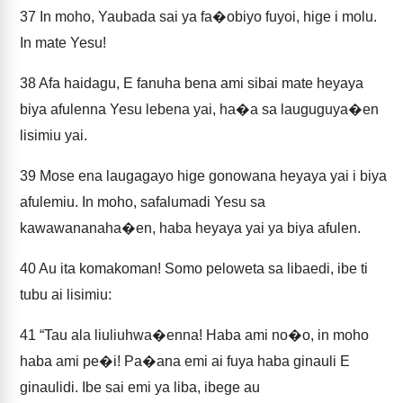
37
In moho, Yaubada sai ya fa�obiyo fuyoi, hige i molu.
In mate Yesu!
38
Afa haidagu, E fanuha bena ami sibai mate heyaya
biya afulenna Yesu lebena yai, ha�a sa lauguguya�en
lisimiu yai.
39
Mose ena laugagayo hige gonowana heyaya yai i biya
afulemiu. In moho, safalumadi Yesu sa
kawawananaha�en, haba heyaya yai ya biya afulen.
40
Au ita komakoman! Somo peloweta sa libaedi, ibe ti
tubu ai lisimiu:
41
“Tau ala liuliuhwa�enna! Haba ami no�o, in moho
haba ami pe�i! Pa�ana emi ai fuya haba ginauli E
ginaulidi. Ibe sai emi ya liba, ibege au