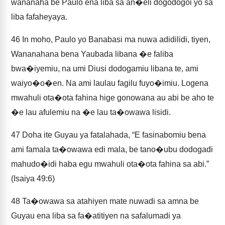
wananaha be Paulo ena liba sa an�eli dogodogoi yo sa
liba fafaheyaya.
46
In moho, Paulo yo Banabasi ma nuwa adidilidi, tiyen,
Wananahana bena Yaubada libana �e faliba
bwa�iyemiu, na umi Diusi dodogamiu libana te, ami
waiyo�o�en. Na ami laulau fagilu fuyo�imiu. Logena
mwahuli ota�ota fahina hige gonowana au abi be aho te
�e lau afulemiu na �e lau ta�owawa lisidi.
47
Doha ite Guyau ya fatalahada, “E fasinabomiu bena
ami famala ta�owawa edi mala, be tano�ubu dodogadi
mahudo�idi haba egu mwahuli ota�ota fahina sa abi.”
(Isaiya 49:6)
48
Ta�owawa sa atahiyen mate nuwadi sa amna be
Guyau ena liba sa fa�atitiyen na safalumadi ya