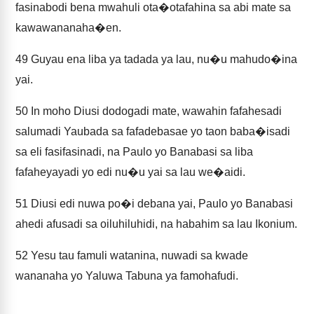
fasinabodi bena mwahuli ota�otafahina sa abi mate sa
kawawananaha�en.
49
Guyau ena liba ya tadada ya lau, nu�u mahudo�ina
yai.
50
In moho Diusi dodogadi mate, wawahin fafahesadi
salumadi Yaubada sa fafadebasae yo taon baba�isadi
sa eli fasifasinadi, na Paulo yo Banabasi sa liba
fafaheyayadi yo edi nu�u yai sa lau we�aidi.
51
Diusi edi nuwa po�i debana yai, Paulo yo Banabasi
ahedi afusadi sa oiluhiluhidi, na habahim sa lau Ikonium.
52
Yesu tau famuli watanina, nuwadi sa kwade
wananaha yo Yaluwa Tabuna ya famohafudi.