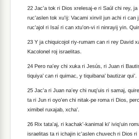
22
Jac’a tok ri Dios xrelesaj-e ri Saúl chi rey, ja 
ruc’aslen tok xu’ij: Vacami xinvil jun achi ri can ja
ruc’ajol ri Isaí ri can xtu’on-vi ri ninrayij yin. Quiri
23
Y ja chiquicojol riy-rumam can ri rey David xal
Kacolonel roj israelitas.
24
Pero na’ey chi xuka ri Jesús, ri Juan ri Bautista
tiquiya’ can ri quimac, y tiquibana’ bautizar qui’.
25
Jac’a ri Juan na’ey chi nuq’uis ri samaj, quire’
ta ri Jun ri oyo’en chi nitak-pe roma ri Dios, pero
ximibel ruxajab, xcha’.
26
Rix tata’aj, ri kachak’-kanimal ki’ iviq’uin r
israelitas ta ri ichajin ic’aslen chuvech ri Dios ri 