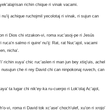
’ yek’alajrisan richin chique ri vinak vacami.
i nu’ij achique ruchojmil yecolotaj ri vinak, ri sujun can
on ri Dios chi xtzakon-vi, roma xuc’asoj-pe ri Jesús
i ruca’n salmo ri quire’ nu’ij: Rat, rat Nuc’ajol, vacami
len, nicha’.
i’ richin xuya’ chic ruc’aslen ri man jun bey xtiq’uis, achel
 Ri nusujun che ri rey David chi can ninpokonaj ruvech, can
ya’ ta lugar chi nik’ey-ka ru-cuerpo ri Lok’olaj Ac’ajol,
ch’o-vi, roma ri David tok xc’ase’ choch’ulef, xu’on ri xrojo’