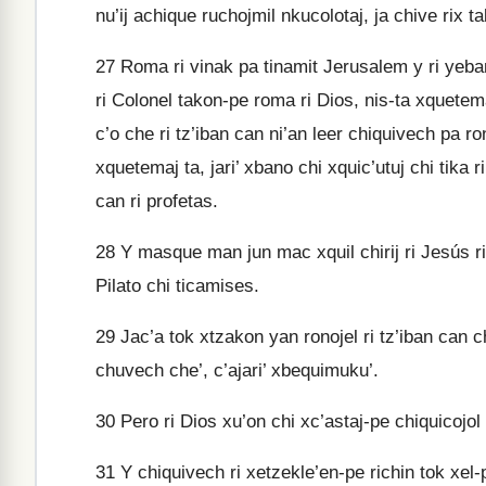
nu’ij achique ruchojmil nkucolotaj, ja chive rix t
27
Roma ri vinak pa tinamit Jerusalem y ri yeban
ri Colonel takon-pe roma ri Dios, nis-ta xquetema
c’o che ri tz’iban can ni’an leer chiquivech pa r
xquetemaj ta, jari’ xbano chi xquic’utuj chi tika ri
can ri profetas.
28
Y masque man jun mac xquil chirij ri Jesús rich
Pilato chi ticamises.
29
Jac’a tok xtzakon yan ronojel ri tz’iban can c
chuvech che’, c’ajari’ xbequimuku’.
30
Pero ri Dios xu’on chi xc’astaj-pe chiquicojol r
31
Y chiquivech ri xetzekle’en-pe richin tok xel-