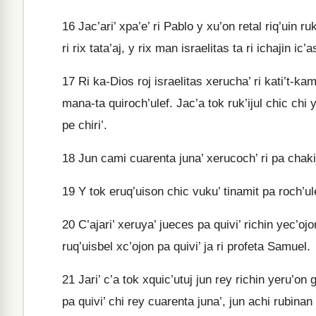
16
Jac’ari’ xpa’e’ ri Pablo y xu’on retal riq’uin ru
ri rix tata’aj, y rix man israelitas ta ri ichajin ic
17
Ri ka-Dios roj israelitas xerucha’ ri kati’t-ka
mana-ta quiroch’ulef. Jac’a tok ruk’ijul chic chi y
pe chiri’.
18
Jun cami cuarenta juna’ xerucoch’ ri pa chakijl
19
Y tok eruq’uison chic vuku’ tinamit pa roch’ul
20
C’ajari’ xeruya’ jueces pa quivi’ richin yec’ojon j
ruq’uisbel xc’ojon pa quivi’ ja ri profeta Samuel.
21
Jari’ c’a tok xquic’utuj jun rey richin yeru’on
pa quivi’ chi rey cuarenta juna’, jun achi rubinan