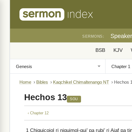
Speake
SERMONS:
BSB
KJV
Home
›
Bibles
›
Kaqchikel Chimaltenango NT
›
Hechos 
Hechos 13
SOU
‹ Chapter 12
1
Chiquicojol ri niquimol-qui’ pa rubi’ ri Ajaf pa t