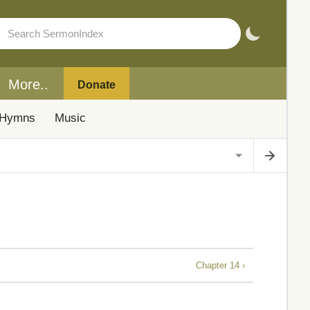
More..
Donate
Hymns
Music
Chapter 14 ›