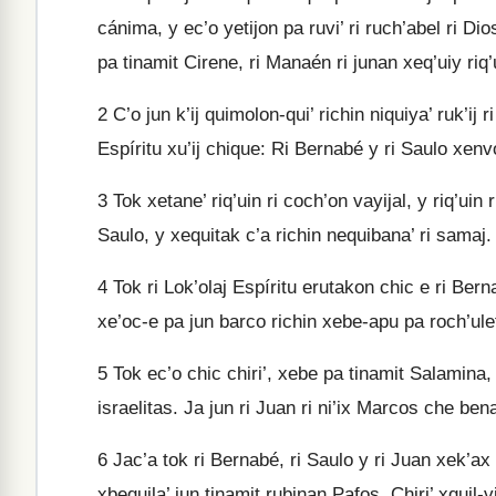
cánima, y ec’o yetijon pa ruvi’ ri ruch’abel ri Dio
pa tinamit Cirene, ri Manaén ri junan xeq’uiy riq’
2
C’o jun k’ij quimolon-qui’ richin niquiya’ ruk’ij r
Espíritu xu’ij chique: Ri Bernabé y ri Saulo xenvo
3
Tok xetane’ riq’uin ri coch’on vayijal, y riq’uin r
Saulo, y xequitak c’a richin nequibana’ ri samaj.
4
Tok ri Lok’olaj Espíritu erutakon chic e ri Berna
xe’oc-e pa jun barco richin xebe-apu pa roch’ule
5
Tok ec’o chic chiri’, xebe pa tinamit Salamina, 
israelitas. Ja jun ri Juan ri ni’ix Marcos che bena
6
Jac’a tok ri Bernabé, ri Saulo y ri Juan xek’ax 
xbequila’ jun tinamit rubinan Pafos. Chiri’ xquil-