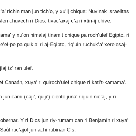
k’a’ richin man jun tich’o, y xu’ij chique: Nuvinak israelitas
’aslen chuvech ri Dios, tivac’axaj c’a ri xtin-ij chive:
mama’ y xu’on nimalaj tinamit chique pa roch’ulef Egipto, ri
e’el-pe pa quik’a’ ri aj-Egipto, riq’uin ruchuk’a’ xerelesaj-
aj tz’iran ulef.
ef Canaán, xuya’ ri quiroch’ulef chique ri kati’t-kamama’.
un cami (caji’, quiji’) ciento juna’ riq’uin nic’aj, y ri
 gobernar. Y ri Dios jun riy-rumam can ri Benjamín ri xuya’
 Saúl ruc’ajol jun achi rubinan Cis.