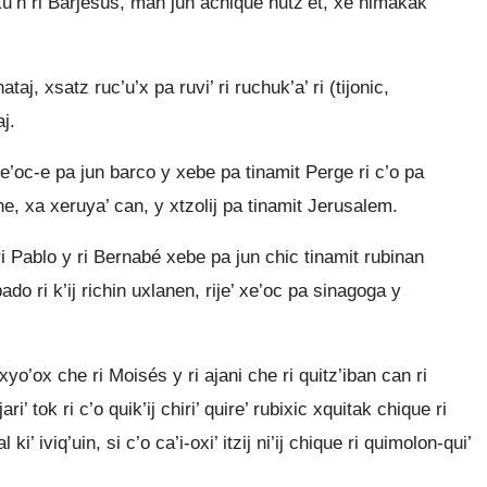
ku’n ri Barjesús, man jun achique nutz’et, xe nimakak
aj, xsatz ruc’u’x pa ruvi’ ri ruchuk’a’ ri (tijonic,
j.
xe’oc-e pa jun barco y xebe pa tinamit Perge ri c’o pa
che, xa xeruya’ can, y xtzolij pa tinamit Jerusalem.
ri Pablo y ri Bernabé xebe pa jun chic tinamit rubinan
ado ri k’ij richin uxlanen, rije’ xe’oc pa sinagoga y
 xyo’ox che ri Moisés y ri ajani che ri quitz’iban can ri
jari’ tok ri c’o quik’ij chiri’ quire’ rubixic xquitak chique ri
i’ iviq’uin, si c’o ca’i-oxi’ itzij ni’ij chique ri quimolon-qui’