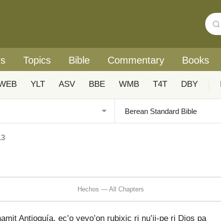
rs
Topics
Bible
Commentary
Books
WEB
YLT
ASV
BBE
WMB
T4T
DBY
|
13
Hechos — All Chapters
inamit Antioquía, ec’o yeyo’on rubixic ri nu’ij-pe ri Dios pa