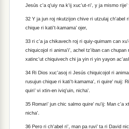
Jesús c’a q’uiy na k’ij xuc’ut-ri’, y ja mismo rije
32
Y ja jun roj nkutzijon chive ri utzulaj ch’abel r
chique ri kati’t-kamama’ ojer,
33
ri c’a ja chikavech roj ri quiy-quimam can xu’
chiquicojol ri anima’i’, achel tz’iban can chupan r
xatinc’ut chiquivech chi ja yin ri yin yayon ac’as
34
Ri Dios xuc’asoj ri Jesús chiquicojol ri anima’
rusujun chique ri kati’t-kamama’, ri quire’ nuij:
quiri’ vi xtin-en iviq’uin, nicha’.
35
Romari’ jun chic salmo quire’ nu’ij: Man c’a xta
nicha’.
36
Pero ri ch’abel ri’, man pa ruvi’ ta ri David ni