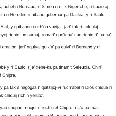
s, achel ri Bernabé, ri Simón ri ni’ix Niger che, ri Lucio aj
uin ri Herodes ri nibano gobernar pa Galilea, y ri Saulo.
i Ajaf, y quibanon coch’on vayijal, jari’ tok ri Lok’olaj
yoj richin jun samaj, romari’ que’icha’ can richin ri’, xcha’.
i oración, jari’ xquiya’ quik’a’ pa quivi’ ri Bernabé y ri
bé y ri Saulo, rije’ xebe-ka pa tinamit Seleucia. Chiri’
f Chipre.
y pa tak sinagogas niquitzijoj-vi ruch’abel ri Dios chique ri
k chiquij richin yeruto’.
yan chupan ronojel ri roch’ulef Chipre ri c’o pa mar,
vi jun achi israelita rubinan Barjesús, jun banoy magia ri