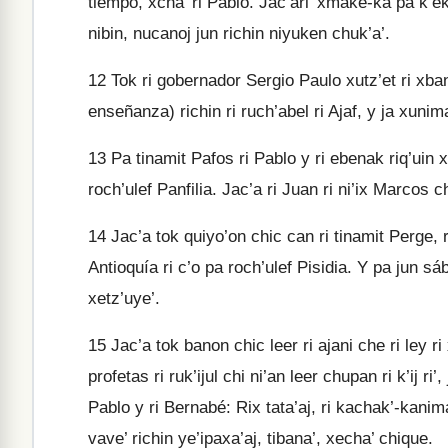
tiempo, xcha’ ri Pablo. Jac’ari’ xmake-ka pa k’e
nibin, nucanoj jun richin niyuken chuk’a’.
12
Tok ri gobernador Sergio Paulo xutz’et ri xbanat
enseñanza) richin ri ruch’abel ri Ajaf, y ja xunima
13
Pa tinamit Pafos ri Pablo y ri ebenak riq’uin 
roch’ulef Panfilia. Jac’a ri Juan ri ni’ix Marcos 
14
Jac’a tok quiyo’on chic can ri tinamit Perge, 
Antioquía ri c’o pa roch’ulef Pisidia. Y pa jun sáb
xetz’uye’.
15
Jac’a tok banon chic leer ri ajani che ri ley ri
profetas ri ruk’ijul chi ni’an leer chupan ri k’ij ri’, 
Pablo y ri Bernabé: Rix tata’aj, ri kachak’-kanimal k
vave’ richin ye’ipaxa’aj, tibana’, xecha’ chique.