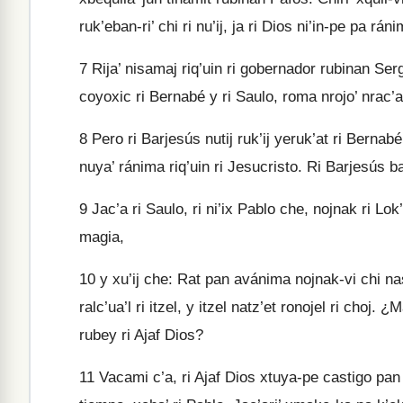
ruk’eban-ri’ chi ri nu’ij, ja ri Dios ni’in-pe pa ráni
7
Rija’ nisamaj riq’uin ri gobernador rubinan Sergi
coyoxic ri Bernabé y ri Saulo, roma nrojo’ nrac’a
8
Pero ri Barjesús nutij ruk’ij yeruk’at ri Bernab
nuya’ ránima riq’uin ri Jesucristo. Ri Barjesús bano
9
Jac’a ri Saulo, ri ni’ix Pablo che, nojnak ri Lok
magia,
10
y xu’ij che: Rat pan avánima nojnak-vi chi nase
ralc’ua’l ri itzel, y itzel natz’et ronojel ri choj.
rubey ri Ajaf Dios?
11
Vacami c’a, ri Ajaf Dios xtuya-pe castigo pan a