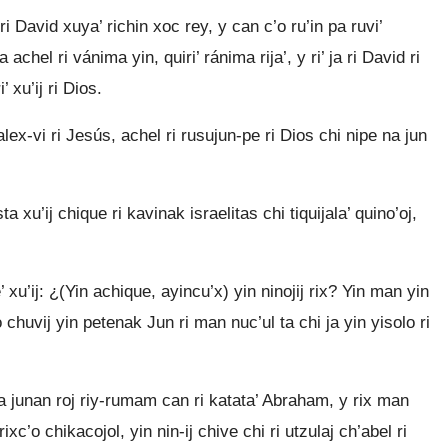
ri David xuya’ richin xoc rey, y can c’o ru’in pa ruvi’
 achel ri vánima yin, quiri’ ránima rija’, y ri’ ja ri David ri
’ xu’ij ri Dios.
ex-vi ri Jesús, achel ri rusujun-pe ri Dios chi nipe na jun
 xu’ij chique ri kavinak israelitas chi tiquijala’ quino’oj,
 xu’ij: ¿(Yin achique, ayincu’x) yin ninojij rix? Yin man yin
 chuvij yin petenak Jun ri man nuc’ul ta chi ja yin yisolo ri
oma junan roj riy-rumam can ri katata’ Abraham, y rix man
rixc’o chikacojol, yin nin-ij chive chi ri utzulaj ch’abel ri