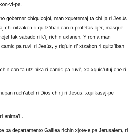
akon-vi-pe.
o gobernar chiquicojol, man xquetemaj ta chi ja ri Jesús
j chi nitzakon ri quitz’iban can ri profetas ojer, masque
onojel tak sábado ri k’ij richin uxlanen. Y roma man
 camic pa ruvi’ ri Jesús, y riq’uin ri’ xtzakon ri quitz’iban
in can ta utz nika ri camic pa ruvi’, xa xquic’utuj che ri
hupan ruch’abel ri Dios chirij ri Jesús, xquikasaj-pe
i anima’i’.
pe pa departamento Galilea richin xjote-e pa Jerusalem, ri