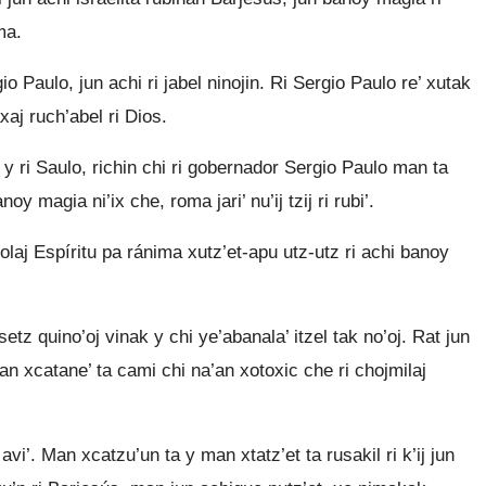
ma.
o Paulo, jun achi ri jabel ninojin. Ri Sergio Paulo re’ xutak
xaj ruch’abel ri Dios.
é y ri Saulo, richin chi ri gobernador Sergio Paulo man ta
y magia ni’ix che, roma jari’ nu’ij tzij ri rubi’.
’olaj Espíritu pa ránima xutz’et-apu utz-utz ri achi banoy
tz quino’oj vinak y chi ye’abanala’ itzel tak no’oj. Rat jun
 ¿Man xcatane’ ta cami chi na’an xotoxic che ri chojmilaj
vi’. Man xcatzu’un ta y man xtatz’et ta rusakil ri k’ij jun