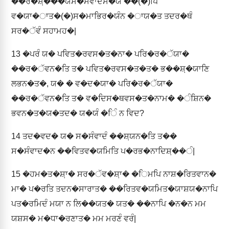
��ਰ�ਸ਼਼���ਯਸ�ਸੰਵਾਦਸ�ਯ ��(�)ਪਿ
ਵ�ਯਾ�ਾਤ�(�)ਸ�ਮਾਭਿਰ�ਯੰਨ �ਾਯ�ਤ ਤਦਰ�ਥੰ
ਸਰ�ੱਵੰ ਸਹਾਮਹ�|
13
�ਪਰੰ ਯ� ਪਵਿਤ�ਰਵਸ�ਤ�ਨਾ� ਪਰਿ�ਰ�ੱਯਾ�
��ਰ�ੱਵਨ�ਤਿ ਤ� ਪਵਿਤ�ਰਵਸ�ਤ�ਤ� ਭ��ਸ਼਼�ਯਾਣਿ
ਲਭਨ�ਤ�, ਯ� � ਵ�ਦ�ਯਾ� ਪਰਿ�ਰ�ੱਯਾ�
��ਰ�ੱਵਨ�ਤਿ ਤ� ਵ�ਦਿਸ�ਥਵਸ�ਤ�ਨਾਮ� �ੰਸ਼ਿਨ�
ਭਵਨ�ਤ�ਯ�ਤਦ� ਯ�ਯੰ �ਿੰ ਨ ਵਿਦ?
14
ਤਦ�ਵਦ� ਯ� ਸ�ਸੰਵਾਦੰ ��ਸ਼਼ਯਨ�ਤਿ ਤ��
ਸ�ਸੰਵਾਦ�ਨ ��ਵਿਤਵ�ਯਮਿਤਿ ਪ�ਰਭ�ਨਾਦਿਸ਼਼��ੰ|
15
�ਹਮ�ਤ�ਸ਼਼ਾ� ਸਰ�ੱਵ�ਸ਼਼ਾ� �ਿਮਪਿ ਨਾਸ਼�ਰਿਤਵਾਨ�
ਮਾ� ਪ�ਰਤਿ ਤਦਨ�ਸਾਰਾਤ� ��ਰਿਤਵ�ਯਮਿਤ�ਯਾਸ਼ਯ�ਨਾਪਿ
ਪਤ�ਰਮਿਦੰ ਮਯਾ ਨ ਲਿ��ਯਤ� ਯਤ� ��ਨਾਪਿ �ਨ�ਨ ਮਮ
ਯਸ਼ਸ� ਮ�ਧਾ�ਰਣਾਤ� ਮਮ ਮਰਣੰ ਵਰੰ|