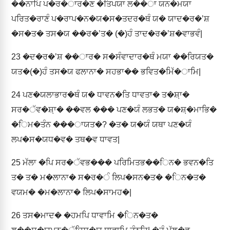
��ਨਾਪਿ ਪ�ਰ�ਾਰ�ਣ �ਤਿਪਯਾ ਲ��ਾ ਯਨ�ਮਯਾ
ਪਰਿਤ�ਰਾਣੰ ਪ�ਰਾਪ�ਨ�ਯ�ਸ�ਤਦਰ�ਥੰ ਯ� ਯਾਦ�ਰ�ʼਸ਼
�ਸ�ਤ� ਤਸ�ਯ ��ਰ�ʼਤ� (�)ਹੰ ਤਾਦ�ਰ�ʼਸ਼�ਵਾਭਵੰ|
23
�ਦ�ਰ�ʼਸ਼ ��ਾਰ� ਸ�ਸੰਵਾਦਾਰ�ਥੰ ਮਯਾ ��ਰਿਯਤ�
ਯਤ�(�)ਹੰ ਤਸ�ਯ ਫਲਾਨਾ� ਸਹਭਾ�� ਭਵਿਤ�ਮਿੱ�ਾਮਿ|
24
ਪਣ�ਯਲਾਭਾਰ�ਥੰ ਯ� ਧਾਵਨ�ਤਿ ਧਾਵਤਾ� ਤ�ਸ਼਼ਾ�
ਸਰ�ੱਵ�ਸ਼਼ਾ� ��ਵਲ ��� ਪਣ�ਯੰ ਲਭਤ� ਯ�ਸ਼਼�ਮਾਭਿ�
�ਿਮ�ਤੰਨ ���ਾਯਤ�? �ਤ� ਯ�ਯੰ ਯਥਾ ਪਣ�ਯੰ
ਲਪ�ਸ�ਯਧ�ਵ� ਤਥ�ਵ ਧਾਵਤ|
25
ਮੱਲਾ �ਪਿ ਸਰ�ੱਵਭ��� ਪਰਿਮਿਤਭ��ਿਨ� ਭਵਨ�ਤਿ
ਤ� ਤ� ਮ�ਲਾਨਾ� ਸ�ਰ�ੰ ਲਿਪ�ਸਨ�ਤ� �ਿਨ�ਤ�
ਵਯਮ� �ਮ�ਲਾਨਾ� ਲਿਪ�ਸਾਮਹ�|
26
ਤਸ�ਮਾਦ� �ਹਮਪਿ ਧਾਵਾਮਿ �ਿਨ�ਤ�