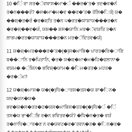
10
�ਿੰ ਵਾ ਸਰ�ੱਵਥਾਸ�ਮਾ�ੰ ��ਰ�ʼਤ� ਤਦ�ਵ�ਨੰ
ਤ�ਨ���ਤੰ? �ਸ�ਮਾ�ਮ�ਵ ��ਰ�ʼਤ� ਤੱਲਿ�ਿਤੰ| ਯ�
��ਸ਼਼�ਤ�ਰੰ �ਰ�ਸ਼਼ਤਿ ਤ�ਨ ਪ�ਰਤ�ਯਾਸ਼ਾਯ���ਤ�ਨ
�ਰ�ਸ਼਼��ਵ�ਯੰ, ਯਸ਼�� ਸ਼ਸ�ਯਾਨਿ ਮਰ�ੱਦਯਤਿ ਤ�ਨ
ਲਾਭਪ�ਰਤ�ਯਾਸ਼ਾਯ���ਤ�ਨ ਮਰ�ੱਦਿਤਵ�ਯੰ|
11
ਯ�ਸ਼਼�ਮਤ���ਰ�ʼਤ�(�)ਸ�ਮਾਭਿ� ਪਾਰਤ�ਰਿ�ਾਣਿ
ਬ��ਾਨਿ ਰ�ਪਿਤਾਨਿ, �ਤ� ਯ�ਸ਼਼�ਮਾ�ਮ�ਹਿ�ਫਲਾਨਾ�
ਵਯਮ� �ੰਸ਼ਿਨ� ਭਵਿਸ਼਼�ਯਾਮ� �ਿਮ�ਤਤ� ਮਹਤ�
�ਰ�ੰਮ?
12
ਯ�ਸ਼਼�ਮਾਸ� ਯ�(�)ਧਿ�ਾਰਸ�ਤਸ�ਯ ਭਾ�ਿਨ�
ਯਦ�ਯਨ�ਯ�
ਭਵ�ਯ�ਸ�ਤਰ�ਹ�ਯਸ�ਮਾਭਿਸ�ਤਤ�(�)ਧਿ�ੰ �ਿੰ
ਤਸ�ਯ ਭਾ�ਿਭਿ ਰ�ਨ ਭਵਿਤਵ�ਯੰ? �ਧਿ�ਨ�ਤ� ਵਯੰ
ਤ�ਨਾਧਿ�ਾਰ�ਣ ਨ ਵ�ਯਵਹ�ਰ�ʼਤਵਨ�ਤ� �ਿਨ�ਤ�