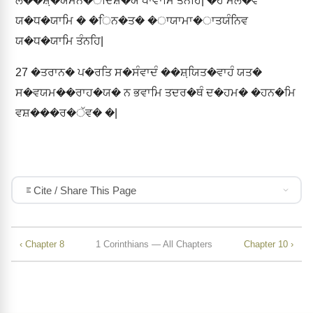
ਲ��ਸ਼਼�ਯਮਨ�ੱਦਿਸ਼�ਯ ਧਾਵਾਮਿ ਤੰਨਹਿ| �ਹੰ ਮੱਲ�ਵ
ਯ�ਧ�ਯਾਮਿ � �ਿਨ�ਤ� �ਾਯਾਮਾ�ਾਤਯੰਨਿਵ
ਯ�ਧ�ਯਾਮਿ ਤੰਨਹਿ|
27
�ਤਰਾਨ� ਪ�ਰਤਿ ਸ�ਸੰਵਾਦੰ ��ਸ਼਼ਯਿਤ�ਵਾਹੰ ਯਤ�
ਸ�ਵਯਮ��ਰਾਹ�ਯ� ਨ ਭਵਾਮਿ ਤਦਰ�ਥੰ ਦ�ਹਮ� �ਹਨ�ਮਿ
ਵਸ਼���ਰ�ੱਵ� �|
Cite / Share This Page
‹ Chapter 8
1 Corinthians — All Chapters
Chapter 10 ›