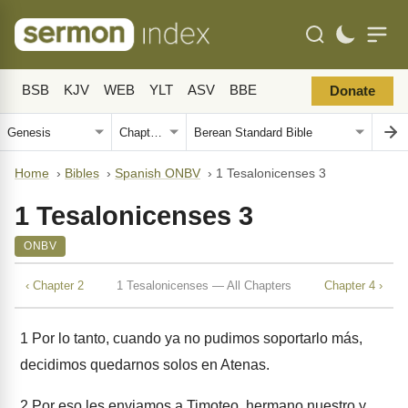
BSB
KJV
WEB
YLT
ASV
BBE
Donate
Home
›
Bibles
›
Spanish ONBV
›
1 Tesalonicenses 3
1 Tesalonicenses 3
ONBV
‹ Chapter 2
1 Tesalonicenses — All Chapters
Chapter 4 ›
1
Por lo tanto, cuando ya no pudimos soportarlo más,
decidimos quedarnos solos en Atenas.
2
Por eso les enviamos a Timoteo, hermano nuestro y