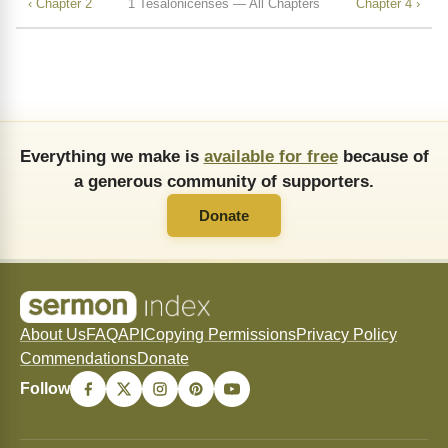
‹ Chapter 2
1 Tesalonicenses — All Chapters
Chapter 4 ›
Everything we make is
available for free
because of
a generous community of supporters.
Donate
About Us
FAQ
API
Copying Permissions
Privacy Policy
Commendations
Donate
Follow