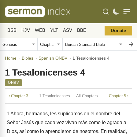
BSB
KJV
WEB
YLT
ASV
BBE
Donate
Home
›
Bibles
›
Spanish ONBV
›
1 Tesalonicenses 4
1 Tesalonicenses 4
ONBV
‹ Chapter 3
1 Tesalonicenses — All Chapters
Chapter 5 ›
1
Ahora, hermanos, les suplicamos en el nombre del
Señor Jesús que cada vez vivan más como le agrada a
Dios, así como lo aprendieron de nosotros. En realidad,