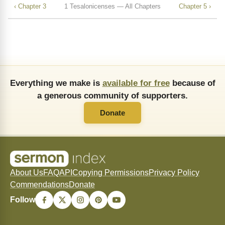
‹ Chapter 3
1 Tesalonicenses — All Chapters
Chapter 5 ›
Everything we make is
available for free
because of
a generous community of supporters.
Donate
About Us
FAQ
API
Copying Permissions
Privacy Policy
Commendations
Donate
Follow