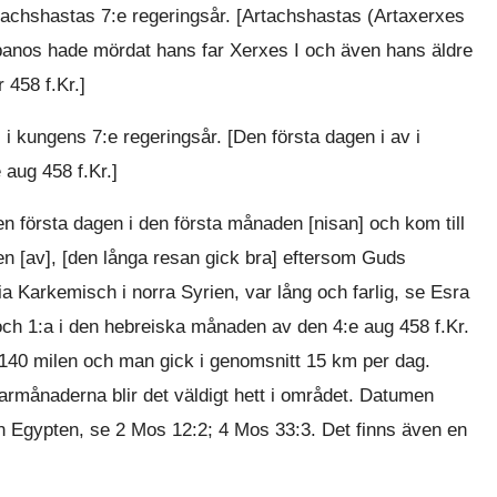
tachshastas 7:e regeringsår. [Artachshastas (Artaxerxes
abanos hade mördat hans far Xerxes I och även hans äldre
 458 f.Kr.]
i kungens 7:e regeringsår. [Den första dagen i av i
aug 458 f.Kr.]
 första dagen i den första månaden [nisan] och kom till
n [av], [den långa resan gick bra] eftersom Guds
 Karkemisch i norra Syrien, var lång och farlig, se Esra
och 1:a i den hebreiska månaden av den 4:e aug 458 f.Kr.
 140 milen och man gick i genomsnitt 15 km per dag.
rmånaderna blir det väldigt hett i området. Datumen
rån Egypten, se 2 Mos 12:2; 4 Mos 33:3. Det finns även en