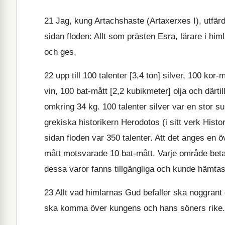
21
Jag, kung Artachshaste (Artaxerxes I), utfärda
sidan floden: Allt som prästen Esra, lärare i hi
och ges,
22
upp till 100 talenter [3,4 ton] silver, 100 kor
vin, 100 bat-mått [2,2 kubikmeter] olja och därt
omkring 34 kg. 100 talenter silver var en stor s
grekiska historikern Herodotos (i sitt verk Histor
sidan floden var 350 talenter. Att det anges en ö
mått motsvarade 10 bat-mått. Varje område betal
dessa varor fanns tillgängliga och kunde hämtas 
23
Allt vad himlarnas Gud befaller ska noggrant g
ska komma över kungens och hans söners rike.