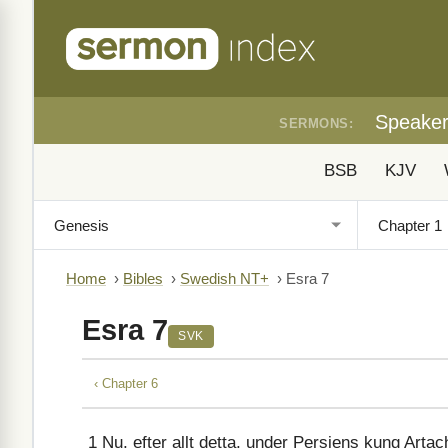
Speake
SERMONS:
BSB
KJV
Home
›
Bibles
›
Swedish NT+
›
Esra 7
Esra 7
SVK
‹ Chapter 6
1
Nu, efter allt detta, under Persiens kung Artac