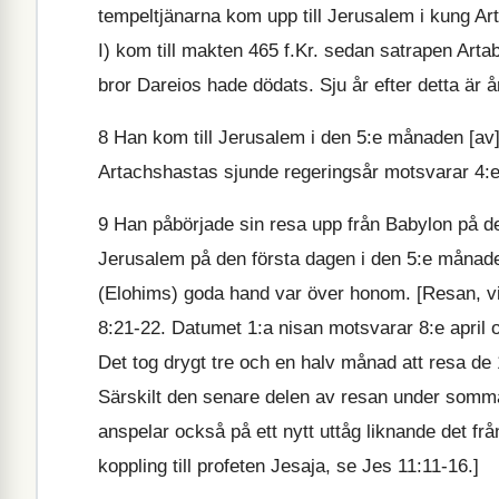
tempeltjänarna kom upp till Jerusalem i kung Ar
I) kom till makten 465 f.Kr. sedan satrapen Art
bror Dareios hade dödats. Sju år efter detta är år
8
Han kom till Jerusalem i den 5:e månaden [av] 
Artachshastas sjunde regeringsår motsvarar 4:e 
9
Han påbörjade sin resa upp från Babylon på den
Jerusalem på den första dagen i den 5:e månade
(Elohims) goda hand var över honom. [Resan, via
8:21-22. Datumet 1:a nisan motsvarar 8:e april 
Det tog drygt tre och en halv månad att resa de
Särskilt den senare delen av resan under somma
anspelar också på ett nytt uttåg liknande det f
koppling till profeten Jesaja, se Jes 11:11-16.]