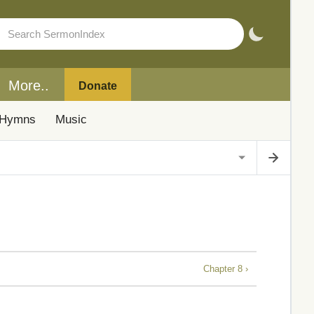
More..
Donate
Hymns
Music
Chapter 8 ›