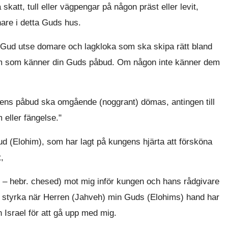
 skatt, tull eller vägpengar på någon präst eller levit,
nare i detta Guds hus.
v Gud utse domare och lagkloka som ska skipa rätt bland
a dem som känner din Guds påbud. Om någon inte känner dem
ens påbud ska omgående (noggrant) dömas, antingen till
 eller fängelse."
d (Elohim), som har lagt på kungens hjärta att försköna
,
k – hebr. chesed) mot mig inför kungen och hans rådgivare
it styrka när Herren (Jahveh) min Guds (Elohims) hand har
 Israel för att gå upp med mig.