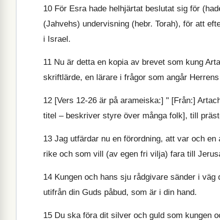
10
För Esra hade helhjärtat beslutat sig för (hade 
(Jahvehs) undervisning (hebr. Torah), för att ef
i Israel.
11
Nu är detta en kopia av brevet som kung Artac
skriftlärde, en lärare i frågor som angår Herren
12
[Vers 12-26 är på arameiska:] " [Från:] Artac
titel – beskriver styre över många folk], till pr
13
Jag utfärdar nu en förordning, att var och en 
rike och som vill (av egen fri vilja) fara till Je
14
Kungen och hans sju rådgivare sänder i väg d
utifrån din Guds påbud, som är i din hand.
15
Du ska föra dit silver och guld som kungen och