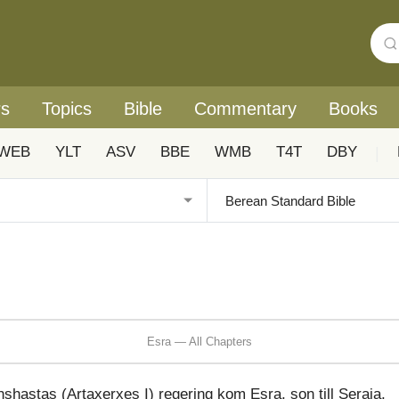
rs
Topics
Bible
Commentary
Books
WEB
YLT
ASV
BBE
WMB
T4T
DBY
|
Esra — All Chapters
hshastas (Artaxerxes I) regering kom Esra, son till Seraja,