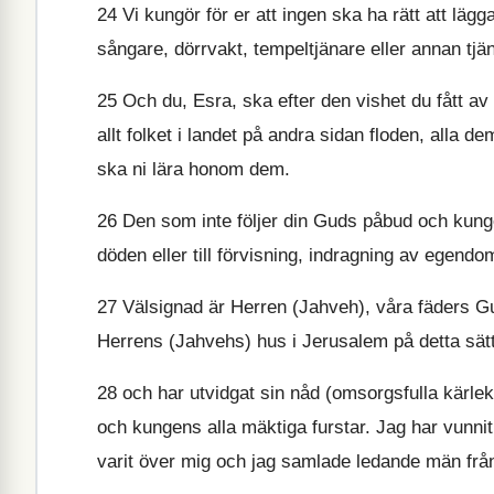
24
Vi kungör för er att ingen ska ha rätt att lägga
sångare, dörrvakt, tempeltjänare eller annan tjä
25
Och du, Esra, ska efter den vishet du fått a
allt folket i landet på andra sidan floden, all
ska ni lära honom dem.
26
Den som inte följer din Guds påbud och kung
döden eller till förvisning, indragning av egendom
27
Välsignad är Herren (Jahveh), våra fäders Gu
Herrens (Jahvehs) hus i Jerusalem på detta sätt
28
och har utvidgat sin nåd (omsorgsfulla kärle
och kungens alla mäktiga furstar. Jag har vunn
varit över mig och jag samlade ledande män från