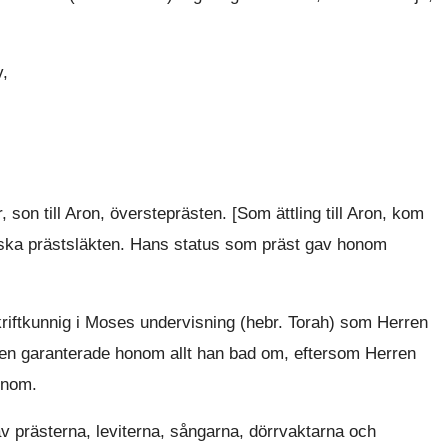
v,
r, son till Aron, översteprästen. [Som ättling till Aron, kom
iska prästsläkten. Hans status som präst gav honom
iftkunnig i Moses undervisning (hebr. Torah) som Herren
gen garanterade honom allt han bad om, eftersom Herren
onom.
v prästerna, leviterna, sångarna, dörrvaktarna och