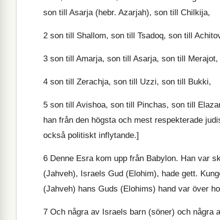
son till Asarja (hebr. Azarjah), son till Chilkija,
2
son till Shallom, son till Tsadoq, son till Achito
3
son till Amarja, son till Asarja, son till Merajot,
4
son till Zerachja, son till Uzzi, son till Bukki,
5
son till Avishoa, son till Pinchas, son till Elaza
han från den högsta och mest respekterade jud
också politiskt inflytande.]
6
Denne Esra kom upp från Babylon. Han var skr
(Jahveh), Israels Gud (Elohim), hade gett. Kun
(Jahveh) hans Guds (Elohims) hand var över h
7
Och några av Israels barn (söner) och några a