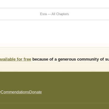
Esra — All Chapters
available for free
because of a generous community of su
y
Commendations
Donate