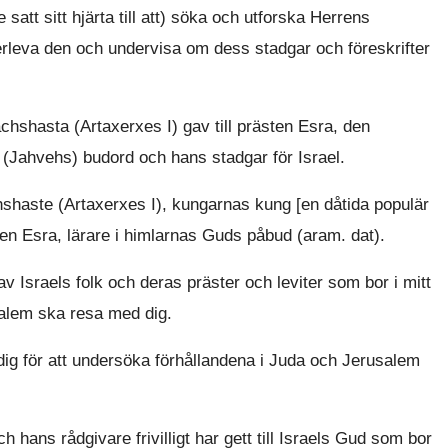
satt sitt hjärta till att) söka och utforska Herrens
terleva den och undervisa om dess stadgar och föreskrifter
hshasta (Artaxerxes I) gav till prästen Esra, den
s (Jahvehs) budord och hans stadgar för Israel.
hshaste (Artaxerxes I), kungarnas kung [en dåtida populär
ästen Esra, lärare i himlarnas Guds påbud (aram. dat).
av Israels folk och deras präster och leviter som bor i mitt
rusalem ska resa med dig.
ig för att undersöka förhållandena i Juda och Jerusalem
 hans rådgivare frivilligt har gett till Israels Gud som bor