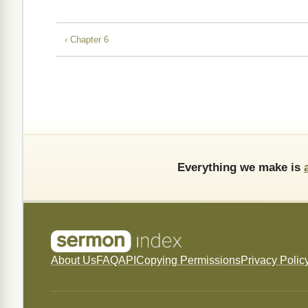
‹ Chapter 6
Everything we make is
About Us
FAQ
API
Copying Permissions
Privacy Polic