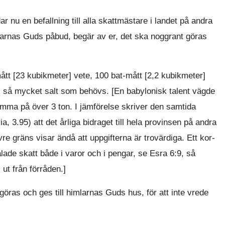
r nu en befallning till alla skattmästare i landet på andra
mlarnas Guds påbud, begär av er, det ska noggrant göras
-mått [23 kubikmeter] vete, 100 bat-mått [2,2 kubikmeter]
ill så mycket salt som behövs. [En babylonisk talent vägde
umma på över 3 ton. I jämförelse skriver den samtida
ia, 3.95) att det årliga bidraget till hela provinsen på andra
vre gräns visar ändå att uppgifterna är trovärdiga. Ett kor-
ade skatt både i varor och i pengar, se Esra 6:9, så
ut från förråden.]
öras och ges till himlarnas Guds hus, för att inte vrede