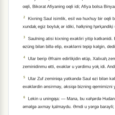
oƣli, Bikorat Afiyaning oƣli idi; Afiya bolsa Binya
2
Kixning Saul isimlik, esil wǝ huxhuy bir oƣli ba
xundaⱪ egiz boyluⱪ ǝr idiki, hǝlⱪning ⱨǝrⱪandiⱪi
3
Saulning atisi kixning exǝkliri yitip kǝtkǝnidi
ɵzüng bilǝn billǝ elip, exǝklǝrni tepip kǝlgin, dedi
4
Ular berip Əfraim edirliⱪidin ɵtüp, Xalixaⱨ zem
zeminidinmu ɵtti, exǝklǝr u yǝrdimu yoⱪ idi. Andi
5
Ular Zuf zeminiƣa yǝtkǝndǝ Saul ɵzi bilǝn kǝ
exǝklǝrdin ǝnsirmǝy, ǝksiqǝ bizning ƣemimizni y
6
Lekin u uningƣa: — Mana, bu xǝⱨǝrdǝ Hudani
ǝmǝlgǝ axmay ⱪalmaydu. Əmdi u yǝrgǝ barayli; u 