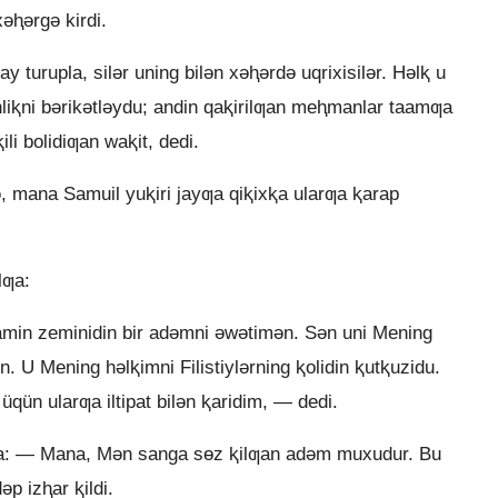
xǝⱨǝrgǝ kirdi.
y turupla, silǝr uning bilǝn xǝⱨǝrdǝ uqrixisilǝr. Hǝlⱪ u
iⱪni bǝrikǝtlǝydu; andin qaⱪirilƣan meⱨmanlar taamƣa
ili bolidiƣan waⱪit, dedi.
, mana Samuil yuⱪiri jayƣa qiⱪixⱪa ularƣa ⱪarap
lƣa:
in zeminidin bir adǝmni ǝwǝtimǝn. Sǝn uni Mening
n. U Mening hǝlⱪimni Filistiylǝrning ⱪolidin ⱪutⱪuzidu.
qün ularƣa iltipat bilǝn ⱪaridim, — dedi.
ƣa: — Mana, Mǝn sanga sɵz ⱪilƣan adǝm muxudur. Bu
p izⱨar ⱪildi.