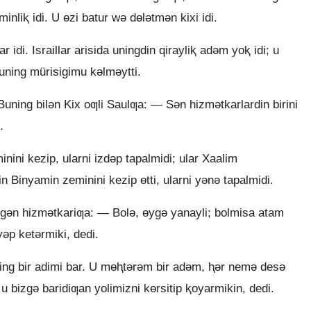
minliⱪ idi. U ɵzi batur wǝ dɵlǝtmǝn kixi idi.
r idi. Israillar arisida uningdin qirayliⱪ adǝm yoⱪ idi; u
 uning mürisigimu kǝlmǝytti.
. Buning bilǝn Kix oƣli Saulƣa: — Sǝn hizmǝtkarlardin birini
.
inini kezip, ularni izdǝp tapalmidi; ular Xaalim
n Binyamin zeminini kezip ɵtti, ularni yǝnǝ tapalmidi.
lgǝn hizmǝtkariƣa: — Bolǝ, ɵygǝ yanayli; bolmisa atam
ǝp ketǝrmiki, dedi.
ng bir adimi bar. U mɵⱨtǝrǝm bir adǝm, ⱨǝr nemǝ desǝ
bizgǝ baridiƣan yolimizni kɵrsitip ⱪoyarmikin, dedi.