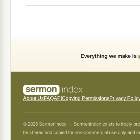
Everything we make is
About Us
FAQ
API
Copying Permissions
Privacy Polic
© 2026 SermonIndex — SermonIndex exists to freely preser
be shared and copied for non-commercial use only and m