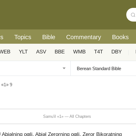
rs
Topics
Bible
Commentary
Books
WEB
YLT
ASV
BBE
WMB
T4T
DBY
|
 «1» 9
Samu'il «1» — All Chapters
 U Abiǝlning oƣli, Abiǝl Zerorning oƣli, Zeror Bikoratning