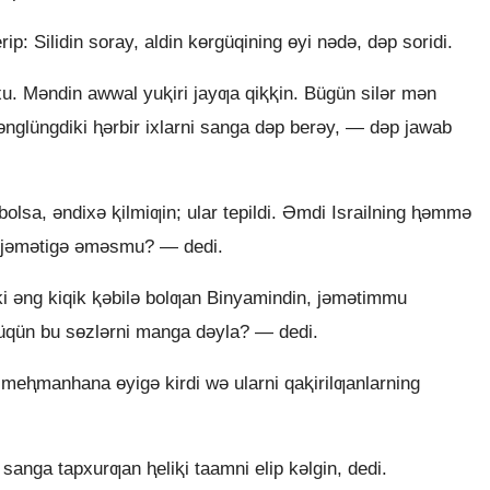
: Silidin soray, aldin kɵrgüqining ɵyi nǝdǝ, dǝp soridi.
. Mǝndin awwal yuⱪiri jayƣa qiⱪⱪin. Bügün silǝr mǝn
kɵnglüngdiki ⱨǝrbir ixlarni sanga dǝp berǝy, — dǝp jawab
lsa, ǝndixǝ ⱪilmiƣin; ular tepildi. Əmdi Israilning ⱨǝmmǝ
l jǝmǝtigǝ ǝmǝsmu? — dedi.
diki ǝng kiqik ⱪǝbilǝ bolƣan Binyamindin, jǝmǝtimmu
ǝ üqün bu sɵzlǝrni manga dǝyla? — dedi.
 meⱨmanhana ɵyigǝ kirdi wǝ ularni qaⱪirilƣanlarning
nga tapxurƣan ⱨeliⱪi taamni elip kǝlgin, dedi.