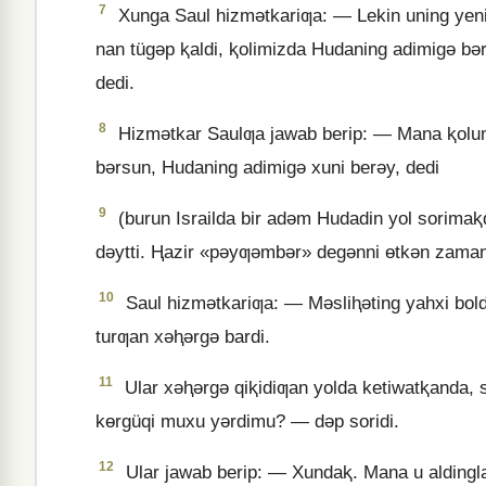
7
Xunga Saul hizmǝtkariƣa: — Lekin uning yeni
nan tügǝp ⱪaldi, ⱪolimizda Hudaning adimigǝ b
dedi.
8
Hizmǝtkar Saulƣa jawab berip: — Mana ⱪolum
bǝrsun, Hudaning adimigǝ xuni berǝy, dedi
9
(burun Israilda bir adǝm Hudadin yol sorimaⱪqi
dǝytti. Ⱨazir «pǝyƣǝmbǝr» degǝnni ɵtkǝn zamand
10
Saul hizmǝtkariƣa: — Mǝsliⱨǝting yahxi boldi
turƣan xǝⱨǝrgǝ bardi.
11
Ular xǝⱨǝrgǝ qiⱪidiƣan yolda ketiwatⱪanda, su
kɵrgüqi muxu yǝrdimu? — dǝp soridi.
12
Ular jawab berip: — Xundaⱪ. Mana u aldinglar