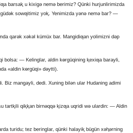
ƣa barsaⱪ u kixigǝ nemǝ berimiz? Qünki hurjunlirimizda
ǝrgüdǝk sowƣitimiz yoⱪ. Yenimizda yǝnǝ nemǝ bar? —
da qarǝk xǝkǝl kümüx bar. Mangidiƣan yolimizni dǝp
 bolsa: — Kelinglar, aldin kɵrgüqining ⱪexiƣa barayli,
a «aldin kɵrgüqi» dǝytti).
. Biz mangayli, dedi. Xuning bilǝn ular Hudaning adimi
 tartⱪili qiⱪⱪan birnǝqqǝ ⱪizƣa uqridi wǝ ulardin: — Aldin
da turidu; tez beringlar, qünki halayiⱪ bügün xǝⱨǝrning