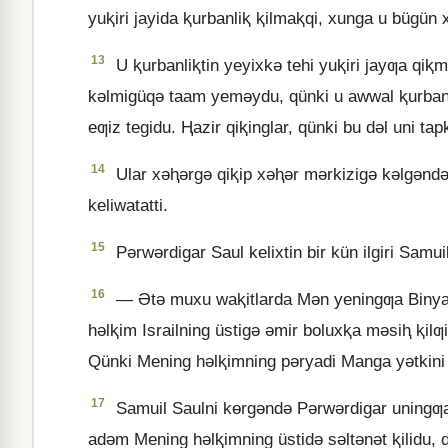
yuⱪiri jayida ⱪurbanliⱪ ⱪilmaⱪqi, xunga u bügün 
13
U ⱪurbanliⱪtin yeyixkǝ tehi yuⱪiri jayƣa qiⱪma
kǝlmigüqǝ taam yemǝydu, qünki u awwal ⱪurbanl
eƣiz tegidu. Ⱨazir qiⱪinglar, qünki bu dǝl uni tapⱪ
14
Ular xǝⱨǝrgǝ qiⱪip xǝⱨǝr mǝrkizigǝ kǝlgǝndǝ
keliwatatti.
15
Pǝrwǝrdigar Saul kelixtin bir kün ilgiri Samui
16
— Ətǝ muxu waⱪitlarda Mǝn yeningƣa Binyam
hǝlⱪim Israilning üstigǝ ǝmir boluxⱪa mǝsiⱨ ⱪilƣi
Qünki Mening hǝlⱪimning pǝryadi Manga yǝtkini ü
17
Samuil Saulni kɵrgǝndǝ Pǝrwǝrdigar uning
adǝm Mening hǝlⱪimning üstidǝ sǝltǝnǝt ⱪilidu, dǝ