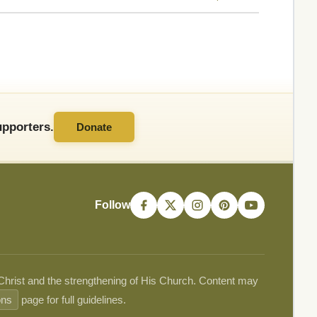
pporters.
Donate
Follow
 Christ and the strengthening of His Church. Content may
ons
page for full guidelines.