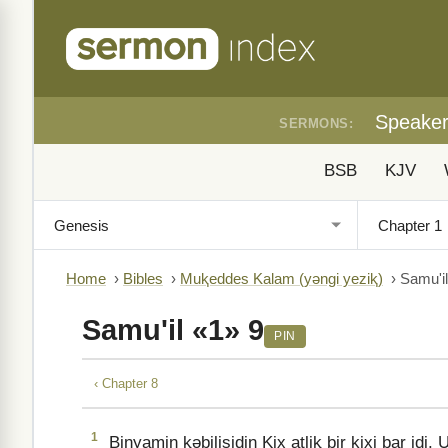
Speake
SERMONS:
BSB
KJV
Home
›
Bibles
›
Muⱪeddes Kalam (yǝngi yeziⱪ)
›
Samu'il
Samu'il «1» 9
PIN
‹ Chapter 8
1
Binyamin ⱪǝbilisidin Kix atliⱪ bir kixi bar idi.