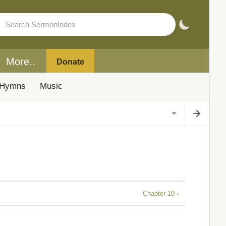
More..
Donate
Hymns
Music
Chapter 10 ›