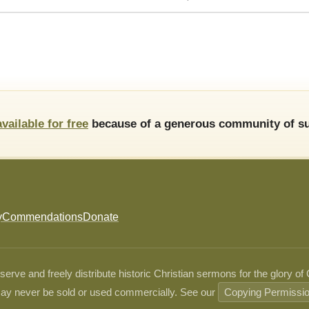
available for free
because of a generous community of su
y
Commendations
Donate
ve and freely distribute historic Christian sermons for the glory of
ay never be sold or used commercially. See our
Copying Permissi