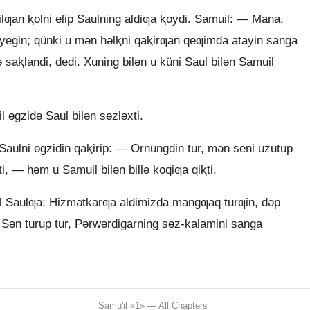
lƣan ⱪolni elip Saulning aldiƣa ⱪoydi. Samuil: — Mana,
p yegin; qünki u mǝn hǝlⱪni qaⱪirƣan qeƣimda atayin sanga
ǝ saⱪlandi, dedi. Xuning bilǝn u küni Saul bilǝn Samuil
l ɵgzidǝ Saul bilǝn sɵzlǝxti.
Saulni ɵgzidin qaⱪirip: — Ornungdin tur, mǝn seni uzutup
ⱪti, — ⱨǝm u Samuil bilǝn billǝ koqiƣa qiⱪti.
l Saulƣa: Hizmǝtkarƣa aldimizda mangƣaq turƣin, dǝp
 Sǝn turup tur, Pǝrwǝrdigarning sɵz-kalamini sanga
Samu'il «1» — All Chapters