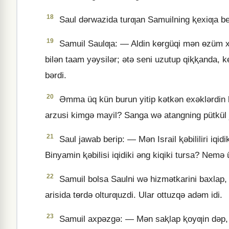
18
Saul dǝrwazida turƣan Samuilning ⱪexiƣa berip
19
Samuil Saulƣa: — Aldin kɵrgüqi mǝn ɵzüm xu
bilǝn taam yǝysilǝr; ǝtǝ seni uzutup qiⱪⱪanda, 
bǝrdi.
20
Əmma üq kün burun yitip kǝtkǝn exǝklǝrdin bo
arzusi kimgǝ mayil? Sanga wǝ atangning pütkü
21
Saul jawab berip: — Mǝn Israil ⱪǝbililiri iqi
Binyamin ⱪǝbilisi iqidiki ǝng kiqiki tursa? Nem
22
Samuil bolsa Saulni wǝ hizmǝtkarini baxlap,
arisida tɵrdǝ olturƣuzdi. Ular ottuzqǝ adǝm idi.
23
Samuil axpǝzgǝ: — Mǝn saⱪlap ⱪoyƣin dǝp, sa