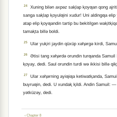
24
Xuning bilǝn axpǝz saⱪlap ⱪoyƣan qong ajriti
sanga saⱪlap ⱪoyulƣini xudur! Uni aldingƣa eli
atap elip ⱪoyƣandin tartip bu bekitilgǝn waⱪitⱪiq
tamaⱪta billǝ boldi.
25
Ular yuⱪiri jaydin qüxüp xǝⱨǝrgǝ kirdi, Samui
26
Ətisi tang xǝⱨǝrdǝ orundin turƣanda Samuil 
ⱪoyay, dedi. Saul orundin turdi wǝ ikkisi billǝ qi
27
Ular xǝⱨǝrning ayiƣiƣa ketiwatⱪanda, Samui
buyruƣin, dedi. U xundaⱪ ⱪildi. Andin Samuil: —
yǝtküzǝy, dedi.
‹ Chapter 8