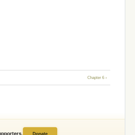
Chapter 6 ›
pporters.
Donate