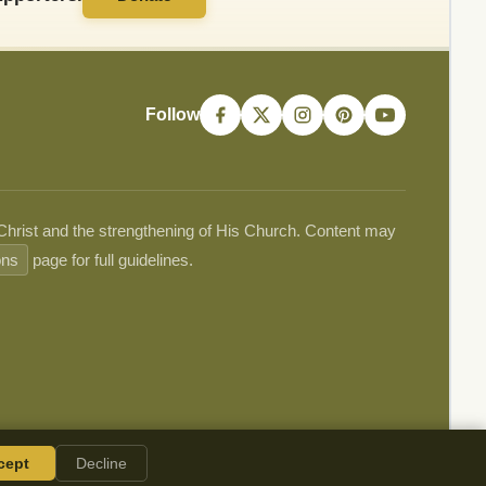
Follow
 Christ and the strengthening of His Church. Content may
ons
page for full guidelines.
cept
Decline