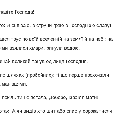
лавіте Господа!
те: Я сьпіваю, в струни граю в Господнюю славу!
вся трус по всїй вселенній на землї й на небі; на
плями взялися хмари, ринули водою.
 Синай великий танув од лиця Господня.
 по шляхах (пробойних); ті що перше прохожали
 манівцями.
 покіль ти не встала, Деборо, Ізраїля мати!
отах. А чи видїв хто щит або спис у сорока тисяч