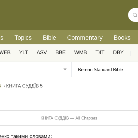
rs
Topics
Bible
Commentary
Books
WEB
YLT
ASV
BBE
WMB
T4T
DBY
|
5
›
КНИГА СУДДЇВ 5
КНИГА СУДДЇВ — All Chapters
енко такими словами: