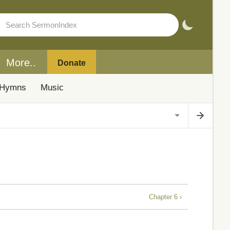
More..
Donate
Hymns
Music
Chapter 6 ›