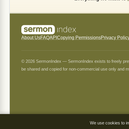
About Us
FAQ
API
Copying Permissions
Privacy Polic
© 2026 SermonIndex — SermonIndex exists to freely preser
be shared and copied for non-commercial use only and m
We use cookies to im