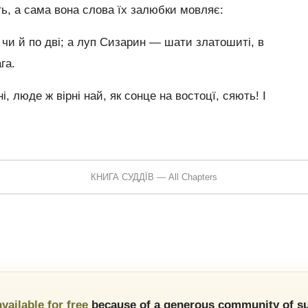
ть, а сама вона слова їх залюбки мовляє:
чи й по дві; а луп Сизарин — шати златошиті, в
га.
і, люде ж вірні най, як сонце на востоцї, сяють! І
КНИГА СУДДЇВ — All Chapters
available for free
because of a generous community of su