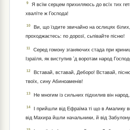
9
Я всїм серцем прихиляюсь до всїх тих гет
хвалїте ж Господа!
10
Ви, що їздите звичайно на ослицях білих
проходжаєтесь: по дорозї, сьпівайте пісню!
11
Серед гомону зганяючих стада при криниц
Ізраїля, як виступив ʼд воротам народ Господ
12
Вставай, вставай, Деборо! Вставай, пісню
твоїх, сину Абиноаменів!
13
Не многим із сильних підхилив він народ,
14
І прийшли від Ефраїма ті що в Амалику в
від Махира йшли начальники, й від Забулону
15