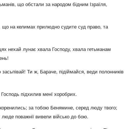
ьманів, що обстали за народом бідним Ізраїля,
, що на келимах прилюдно судите суд право, та
ях нехай лунає хвала Господу, хвала гетьманам
ень!
 засьпівай! Ти ж, Бараче, підіймайся, веди полонників
 Господь підхилив менї хоробрих.
коренились; за тобою Бенямине, серед люду твого;
 люде поважнії вивели військо до бою.