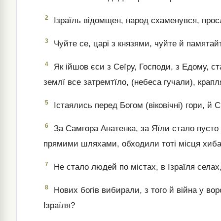
2
Ізраїль відомщен, народ схаменувся, прос
3
Чуйте се, царі з князями, чуйте й памятай
4
Як ійшов єси з Сеїру, Господи, з Едому, ста
землї все затремтїло, (небеса гучали), кра
5
Істаялись перед Богом (віковічні) гори, й
6
За Самгора Анатенка, за Яїли стало пусто
прямими шляхами, обходили тоті місця хиба
7
Не стало людей по містах, в Ізраїля селах,
8
Нових богів вибирали, з того й війна у вор
Ізраїля?