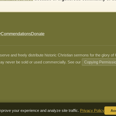
y
Commendations
Donate
ve and freely distribute historic Christian sermons for the glory of
ay never be sold or used commercially. See our
Copying Permissi
prove your experience and analyze site traffic.
Privacy Policy
Ac