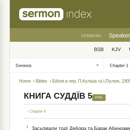
Speake
SERMONS:
BSB
KJV
Home
›
Bibles
›
Біблія в пер. П.Куліша та І.Пулюя, 190
КНИГА СУДДЇВ 5
PAN
‹ Chapter 4
1
Засьпівали тодї Дебора та Барак Абиноам