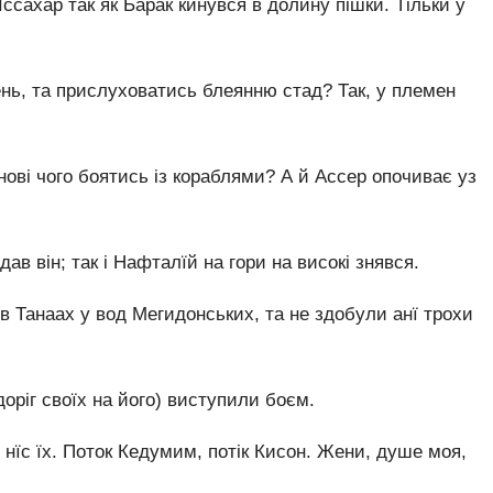
Іссахар так як Барак кинувся в долину пішки. Тільки у
ень, та прислуховатись блеянню стад? Так, у племен
ові чого боятись із кораблями? А й Ассер опочиває уз
в він; так і Нафталїй на гори на високі знявся.
в Танаах у вод Мегидонських, та не здобули анї трохи
доріг своїх на його) виступили боєм.
і нїс їх. Поток Кедумим, потік Кисон. Жени, душе моя,