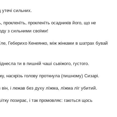
д утечі сильних.
 прокленїть, прокленїть осадників його, що не
поду з сильними своїми!
їле, Геберихо Кенеянко, між жінками в шатрах бувай
іднесла ти в пишній чаші сьвіжого, густого.
у, наскрізь голову проткнула (пишному) Сизарі.
 він, і лежав без духу лїжма, лїжма лїг убитий.
шітку позирає, і так промовляє: гаються щось