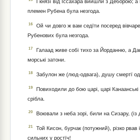
І князї від Іссахара вийшли з Деборою; а 
племен Рубена була незгода.
16
Ой чи довго ж вам седїти посеред вівчар
Рубенових була незгода.
17
Галаад живе собі тихо за Йорданню, а Дан
морські затони.
18
Забулон же (люд-одвага), душу смертї одда
19
Повиходили до бою царі, царі Канаанські 
срібла.
20
Воювали з неба зорі, били на Сизару, (із 
21
Той Кисон, бурчак (потужний), різко рвав 
сильних у ростїч!