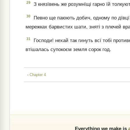
29
З князївень же розумнїщі гарно їй толкую
30
Певно ще паюють добич, одному по дївцї 
мережках барвистих шати, зняті з плечей вра
31
Господи! нехай так гинуть всї тобі противн
втішалась супокоєм земля сорок год.
‹ Chapter 4
Everything we make is