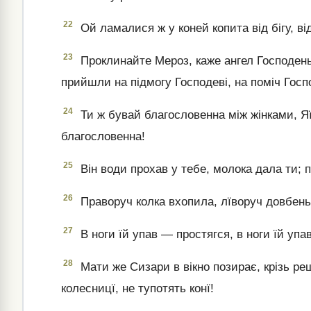
22
Ой ламалися ж у коней копита від бігу, ві
23
Проклинайте Мероз, каже ангел Господень,
прийшли на підмогу Господеві, на поміч Гос
24
Ти ж бувай благословенна між жінками, Я
благословенна!
25
Він води прохав у тебе, молока дала ти; п
26
Праворуч колка вхопила, лїворуч довбеньк
27
В ноги їй упав — простягся, в ноги їй упав
28
Мати же Сизари в вікно позирає, крізь ре
колесницї, не тупотять конї!