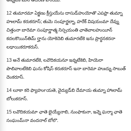
12
తుమారమా ఏక్జణు క్రీస్తుయేసు దాసుడ్‍హుయోతొ ఎపఫ్రా తుమ్నా
హఃలామ్‍ కరుకరూస్‍; తుమె సంపూర్ణల్నా, హరేక్‍ విషయంమా దేవ్ను
చిత్తంనా బారెమా సంపూర్ణాత్మ నిస్చయంతి ఛాతెవాలహుయీన్‍
కదలకొయిన్‍తిమ్ ర్హాను యోకెదెబి తుమారటేకె ఇను ప్రార్థనకరనా
లఢాయికరూకరుస్‍.
13
అనే తుమారటేకె, లవొదికయనూ ఇవ్నటేకెబి, హియెరా
పొలివాలటేకెబి ఘను కోషిస్‍ కరుకరూస్‍ ఇనా బారెమా హుఃద్ను సాబుత్‍
దెంకరూస్‍.
14
లూకా కరి ఫ్యార్‍హుయతె, వైద్యుడ్‍బి దేమాయ తుమ్నా హాఃలామ్‍
బోలుకరూస్‍.
15
లవొదికయమా ఛాతె భైయ్యేనాబి, నుంఫాకునా, ఇవ్నె ఘర్మా ఛాతె
సంఘంమ్‍నా వందనాల్‍ బోలొ.