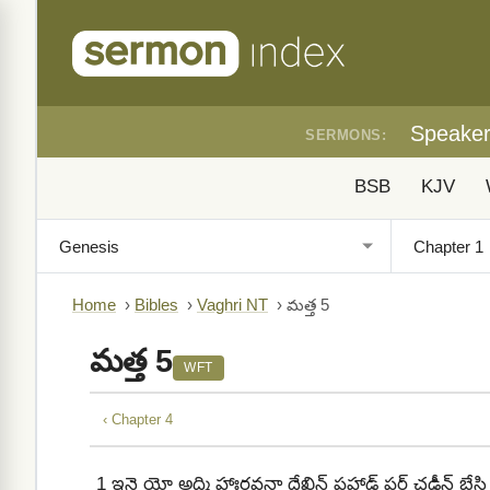
Speake
SERMONS:
BSB
KJV
Home
›
Bibles
›
Vaghri NT
›
మత్త 5
మత్త 5
WFT
‹ Chapter 4
1
ఇనె యో అద్మి హాఃరవనా దేఖిన్ ఫహాడ్ ఫర్ చఢీన్‍ బే