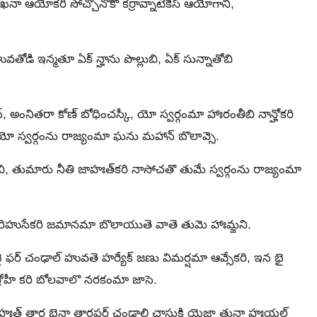
నాఖనా ఆయోకరి సోచ్చొనొకొ కర్రావ్నాటేకెస్ ఆయోగాని,
 హువతోడి ఇన్మతూ ఏక్ న్హాను పొల్లుబి, ఏక్ సున్నాతోబి
, అంనితరా కోణ్ బోధించస్కీ, యో స్వర్గంమా హాఃరంతీబి నాన్హోకరి
ి యో స్వర్గంను రాజ్యంమా ఘను మహాన్‍ బొలావ్సె.
ితీబి, తుమారు నీతి జాహఃత్‍కరి నాసోచతొ తుమే స్వర్గంను రాజ్యంమా
 గురిహుసేకరి జమానమా బొలాయుతె వాతె తుమె హాఃమ్జని.
ఫర్ చంఢాల్‍ హువతె హర్యేక్‍ జణు విమర్షమా ఆవ్సేకరి, ఇన భై
ద్రోహీ కరి బోలవాలొ నరకంమా జాసె.
త్‍ తార భైనా తారఫర్ ఛండాల్తి ఛాసుకి యెజ్గా తునా హఃయల్