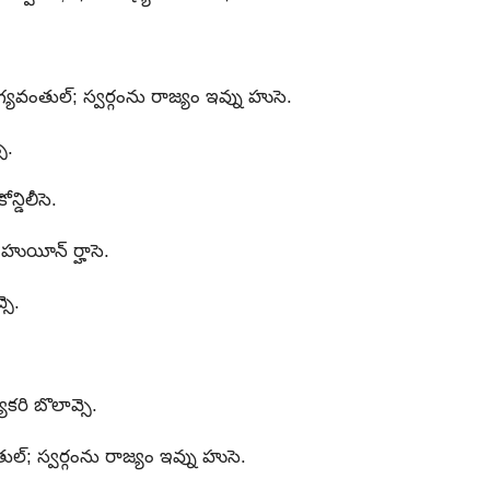
ంతుల్; స్వర్గంను రాజ్యం ఇవ్ను హుసె.
ె.
్డిలీసె.
 హుయీన్‍ ర్హాసె.
సె.
కరి బొలావ్సె.
ుల్; స్వర్గంను రాజ్యం ఇవ్ను హుసె.