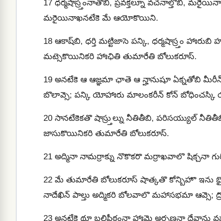
17
ధర్మషాస్ర్తంనాతోబి, ప్రవక్తల్నూ వచనాల్తోబి, మరైయి
మరైయినాఖనటేకె మే ఆయోకొయిని.
18
ఆకాష్‍బి, ధర్తి మట్టిజాసె పన్కి, ధర్మషాస్ర్తం హాఃరుబి
మట్సెకొయినికరి హాఃఛితి తుమారేతి బోలుకరూస్.
19
అనటేకె ఆ ఆజ్ఞమా ఛాతె ఆ న్హానుషూ ఏక్నతోబి మీరీన్‍
బొలావ్సె; పన్కి యోహాఃరు మాలంకరీన్ కోన్‍ బోధించస్క
20
సానటేకెకతొ షాస్ర్తుల్ను నీతితీబి, పరిసయ్యుల్ నీత
జాసుకొయినికరి తుమారేతి బోలుకరూస్.
21
అద్మినా నామర్రాక్ను నొకొకరొ మర్రాఖవాలొ షిక్చనా
22
మే తుమారేతి బోలుకరూస్ షాత్కతొ కోన్బిహొ ఇను భై 
నాదేఖిన్ పాల్తు అద్మికరి బోలవాలొ మహాసభమా ఆవ్సె; 
23
అనటేకె థూ బలిపీఠంనా హాఃమె అర్పణనా దేవాను వహః