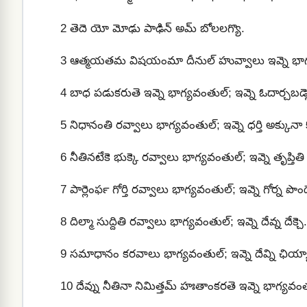
2
తెదె యో మోఢు పాఢిన్‍ అమ్ బోలలగ్యొ.
3
ఆత్మయతమ విషయంమా దీనుల్ హువ్వాలు ఇవ్నె భాగ్యవ
4
బాధ పడుకరుతె ఇవ్నె భాగ్యవంతుల్; ఇవ్నె ఓదార్చబడ్స
5
నిధానంతి రవ్వాలు భాగ్యవంతుల్; ఇవ్నె ధర్తి అక్కునా కోన
6
నీతినటేకె భుక్కె రవ్వాలు భాగ్యవంతుల్; ఇవ్నె తృప్తితి
7
పార్లెంఫర్‍ గోర్తి రవ్వాలు భాగ్యవంతుల్; ఇవ్నె గోర్న పొంద్
8
దిల్మా‌ సుద్దితి రవ్వాలు భాగ్యవంతుల్; ఇవ్నె దేవ్న దేక్చె.
9
సమాధానం కరవాలు భాగ్యవంతుల్; ఇవ్నె దేవ్ని ఛియ్యా
10
దేవ్ను నీతినా నిమిత్తమ్‍ హఃతాంకరతె ఇవ్నె భాగ్యవంత