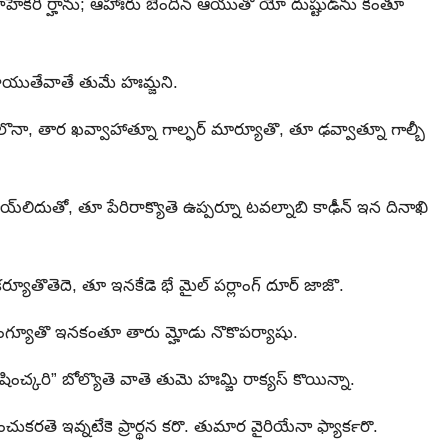
కాహెకరీ ర్హాను; ఆహాఃరు బెందీన్ ఆయుతొ యో దుష్టుడ్‍ను కంతూ
లాయుతేవాతే తుమే హఃమ్జని.
ా, తార ఖవ్వాహాత్నూ గాల్ఫర్ మార్యూతొ, తూ ఢవ్వాత్నూ గాల్బీ
నాయ్‍లిదుతో, తూ పేరిరాక్యొతె ఉప్పర్నూ టవల్నాబి కాఢీన్ ఇన దినాఖి
 కర్యూతొతెదె, తూ ఇనకేడె భే మైల్‍ పర్లాంగ్ దూర్ జాజొ.
్యూతొ ఇనకంతూ తారు మ్హోడు నొకొపర్యాషు.
షించ్కరి” బోల్యొతె వాతె తుమె హఃమ్జి రాక్యస్ కొయిన్నా.
కరతె ఇవ్నటేకె ప్రార్థన కరొ. తుమార వైరియేనా ఫ్యార్‍కరొ.