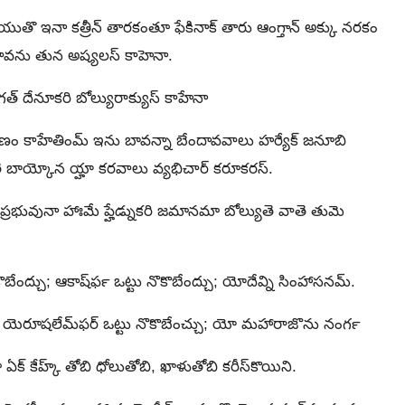
 ఇనా కత్రీన్‍ తారకంతూ ఫేకినాక్‍ తారు ఆంగ్తాన్‍ అక్కు నరకం
కిజావను తున అష్యలస్‍ కాహెనా.
 దేనూకరి బోల్యురాక్యుస్‍ కాహేనా
ణం కాహేతింమ్‍ ఇను బావన్నా బేందావవాలు హర్యేక్‍ జనూబి
ె బాయ్కోన య్హా కరవాలు వ్యభిచార్ కరూకరస్.
్రభువునా హాఃమే ప్హేడ్నుకరి జమానమా బోల్యుతె వాతె తుమె
ేంద్చు; ఆకాష్‍ఫర్‍ ఒట్టు నొకొబేంద్చు; యోదేవ్ని సింహాసనమ్.
, యెరూషలేమ్‍ఫర్ ఒట్టు నొకొబేంచ్చు; యో మహారాజొను నంగర్‍
ఏక్ కేహ్క్ తోబి ధోలుతోబి, ఖాళుతోబి కరీస్‍కొయిని.