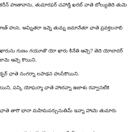
న్‍ హఃతావాను, తుమారఫర్ చహాడ్తి ఖరబ్‍ వాతె బోల్యుతెదె తుమె
హఃత్ హుసె. అమ్నితరా ఇవ్నె తుమ్న జమానేతూ ఛాతె ప్రవక్తలనాబి
 ఖారును గుణం గయూతొ యో ఖారు కినేతి ఆవ్సె? తెదె యోబాదర్
 కామె ఆవ్సె కొయిని.
ఫర్ ఛాతె నంగర్నా లపాఢన హుసేకొయిని.
ొయిని, పన్కి యోఘర్మా ఛాతె హాఃరవ్నా ఉజాళు రవ్వానటేకె
ా ఛాతె తారొ భానా మహిమపర్చునుతిమ్‍ ఇవ్నా హాఃమె తుమారు