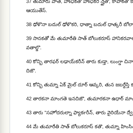
37
తుమారు వాతె, హాఃఛికతొ హాఃఛికరి న్హైతో, కాహేకతొ 
ఆయుతేస్.
38
ఢోళొనా బదుల్ ఢోళొకరి, ధాత్నా బదుల్ ధాత్కరీ బో
39
సానకతో మే తుమారేతి సాత్ బోలుకరూస్ హానికరవాలొన
వతాల్జొ.
40
కోన్బి తారఫర్ లఢాయ్‍కరీన్ తారు కుడ్తా, లుంగ్డా చి
దిజొ.
41
కోన్బి తుమ్నా ఏక్ మైల్ దూర్ ఆవ్కరి, తున జబర్దేస్తి
42
తారకనా మాంగతె ఇనదిజొ, తుమారకనా ఉధార్ మాంగ
43
తారు “సహోదరుల్నా ఫ్యార్‍కరీన్‍, తారు వైరియేనా ద్వే
44
మే తుమారేతి సాత్ బోలుకరూస్ కతొ, తుమ్నా హింసించు