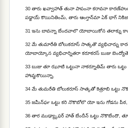
30
తారు ఖవ్వాహాత్ తునా పాపంనా కరావనా కారణ్‌హుయుతొ
పడ్జాయ్‍ కొయినితింమ్, తారు ఆంగ్తాన్‍మా ఏక్‍ భాగ్‍ ని
31
ఇను బావన్నా బేందవాలొ యోబాయికోన తలాక్ను కాగత్
32
మే తుమారేతి బోలుకరూస్ సాత్కతొ వ్యభిచార్ను కార
యోబాయ్కోన వ్యభిచార్నితరా కరూకరస్ బుజు బెంద్యోత
33
బుజు తూ ఝూటి ఒట్టునా నాకర్నూతిమ్ తారు ఒట్టు ప
హాఃమ్జకొయిన్నా,
34
మే తుమరేతి బోలుకరూస్ సాత్కతో కెత్రూబి ఒట్టు నొకొబ
35
జమీన్‍ఫర్‍ ఒట్టు కరి నొకొబోలొ యో ఇను గోడను పీఠ
36
తార ముఢ్య్కాఫర్ హాత్ బేందీన్ ఒట్టు నొకొబేందొ, తూ 