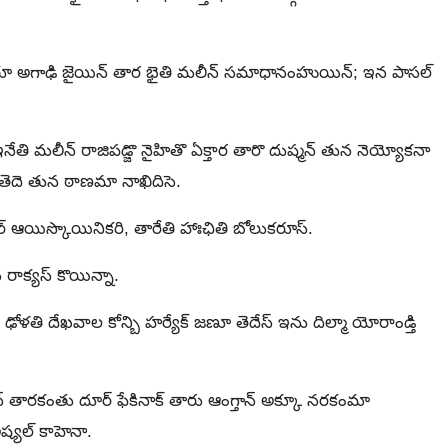
 తూ అగాఢి జైయిన్ తార భైతి మలీన్ సమాధానంహుయిన్‍; ఇన పాసల్‍
 ఇనేతి మలీన్ రాజిపడ్జొ నైహితొ ఏక్తార తారొ దుష్మన్ తున నెయ్యోకనా
 తెదె తున ఠాణమా నాఖిదిసె.
్ ఆయిస్కొయినికరి, తారేతి హాఃఛితి బోలుకరూస్.
ాక్యస్‍ కొయిన్నా.
ోళతి దేఖవాల కోన్బి హర్యేక్‍ జణూ తెదేస్ ఇను దిల్మా యోరాండ్తి
ారకంతు దూర్ ఫేకినాక్ తారు ఆంగ్తాన్‍ అక్కూ నరకంమా
అష్యల్ కాహెనా.