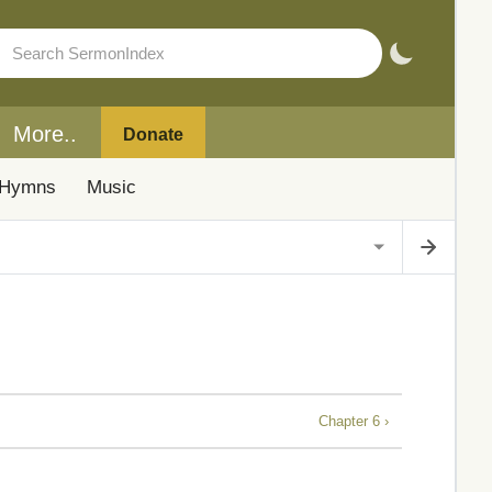
More..
Donate
Hymns
Music
Chapter 6 ›