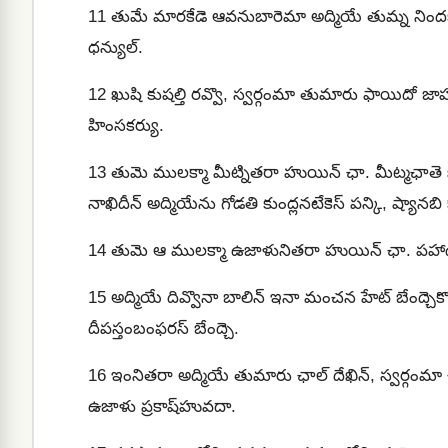
11
తుమే మారకేడె ఆవనుబారెమా అద్మియే తుమ్న నిందకరీ
ధన్యుల్.
12
ఖుషి కుషల్తి రవ్వొ, స్వర్గంమా తుమారు ఫాయిదో జా
హింసకర్యు.
13
తుమె ములక్మా మీట్నితరా హుయిన్ ఛా. మీట్మఛాతె
నాఖిదీన్ అద్మియేను గోడతి కుంద్లనటేకెస్ పన్కి, ష్యానబి
14
తుమె ఆ ములక్మా ఉజాళునితరా హుయిన్ ఛా. పహాడ్
15
అద్మియే దివ్వొనా బాలిన్ ఇనా మంచన హేట్ బేంద్చెక
దీపస్తంబంఫరస్‍ బేంద్చె.
16
ఇంనితరా అద్మియే తుమారు ఛాల్ దేఖిన్, స్వర్గంమ
ఉజాళు ప్రకాష్‍హువదా.