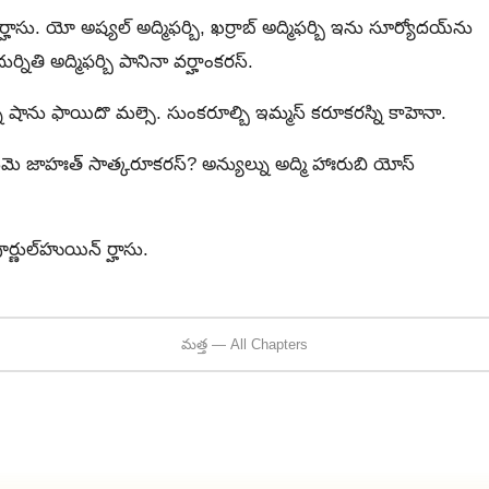
సు. యో అష్యల్ అద్మిఫర్బి, ఖర్రాబ్ అద్మిఫర్బి ఇను సూర్యోదయ్‍ను
ర్నితి అద్మిఫర్బి పానినా వర్హాంకరస్.
్న షాను ఫాయిదొ మల్సె. సుంకరూల్బి ఇమ్మస్ కరూకరస్ని కాహెనా.
మె జాహఃత్ సాత్కరూకరస్? అన్యుల్ను అద్మి హాఃరుబి యోస్
ర్ణుల్‍హుయిన్ ర్హాసు.
మత్త — All Chapters