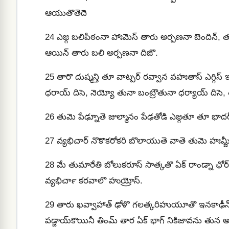
ఆయుతొతెదె
24
ఎజ్గ బలిపీఠంనా హాఃమెస్ తారు అర్పణనా బెందిన్,
ఆయిన్‍ తారు బలి అర్పణనా దిజొ.
25
తారొ దుష్మన్తి తూ వాట్పర్ రవ్వాన వహఃతాస్‍ ఎగ్గిస్‍
ధరాయ్‍ దిసె, నెయ్యో తునా బంట్రౌతునా ధర్యాయ్ దిసె,
26
తుమె పేఢ్నూతె జుల్మానం పేఢతోడి ఎజ్గతూ తూ భాదర
27
వ్యభిచార్ నొకొకరోకరి బొలాయుతె వాతె తుమె హఃమ్జీ ర
28
మే తుమారేతి బోలుకరూస్ సాత్కతొ ఏక్ రాండ్నా ఛోర్ ఢ
వ్యభిచార్‍ కరవాలొ హుయ్రోస్‍.
29
తారు ఖవ్వాహాత్ ఢోళొ గలత్కరిహుయూతొ ఇనకాఢీన్ త
పడ్జాయ్‍కొయినీ తింమ్ తార ఏక్‍ భాగ్‍ నికిజావను తున 