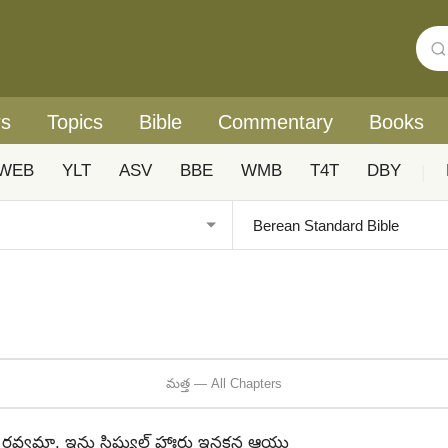
rs
Topics
Bible
Commentary
Books
WEB
YLT
ASV
BBE
WMB
T4T
DBY
|
మత్త — All Chapters
సి రవ్వమా, ఇను సిష్యుల్‍ హాఃరు ఇనకన ఆయు