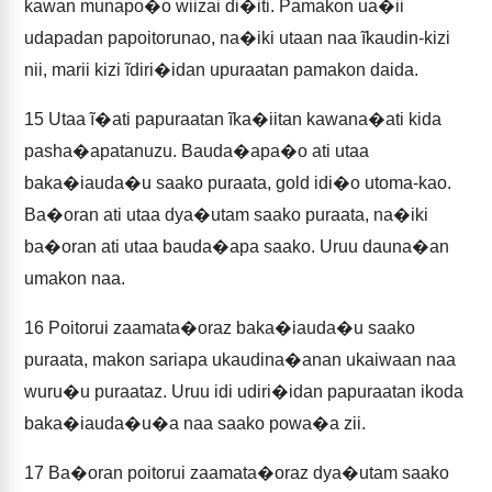
kawan munapo�o wiizai di�iti. Pamakon ua�ii
udapadan papoitorunao, na�iki utaan naa ĩkaudin-kizi
nii, marii kizi ĩdiri�idan upuraatan pamakon daida.
15
Utaa ĩ�ati papuraatan ĩka�iitan kawana�ati kida
pasha�apatanuzu. Bauda�apa�o ati utaa
baka�iauda�u saako puraata, gold idi�o utoma-kao.
Ba�oran ati utaa dya�utam saako puraata, na�iki
ba�oran ati utaa bauda�apa saako. Uruu dauna�an
umakon naa.
16
Poitorui zaamata�oraz baka�iauda�u saako
puraata, makon sariapa ukaudina�anan ukaiwaan naa
wuru�u puraataz. Uruu idi udiri�idan papuraatan ikoda
baka�iauda�u�a naa saako powa�a zii.
17
Ba�oran poitorui zaamata�oraz dya�utam saako