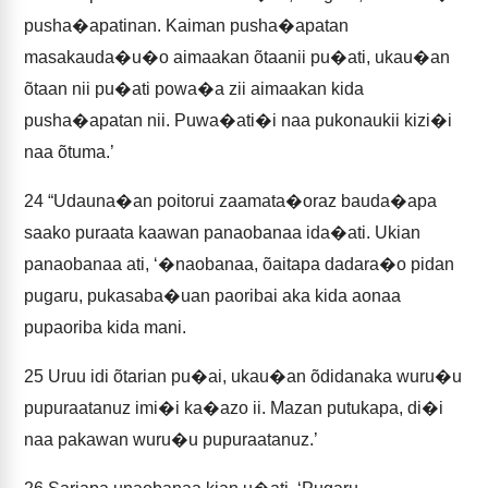
pusha�apatinan. Kaiman pusha�apatan
masakauda�u�o aimaakan õtaanii pu�ati, ukau�an
õtaan nii pu�ati powa�a zii aimaakan kida
pusha�apatan nii. Puwa�ati�i naa pukonaukii kizi�i
naa õtuma.’
24
“Udauna�an poitorui zaamata�oraz bauda�apa
saako puraata kaawan panaobanaa ida�ati. Ukian
panaobanaa ati, ‘�naobanaa, õaitapa dadara�o pidan
pugaru, pukasaba�uan paoribai aka kida aonaa
pupaoriba kida mani.
25
Uruu idi õtarian pu�ai, ukau�an õdidanaka wuru�u
pupuraatanuz imi�i ka�azo ii. Mazan putukapa, di�i
naa pakawan wuru�u pupuraatanuz.’