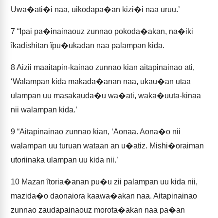
Uwa�ati�i naa, uikodapa�an kizi�i naa uruu.’
7
“Ipai pa�inainaouz zunnao pokoda�akan, na�iki
ĩkadishitan ĩpu�ukadan naa palampan kida.
8
Aizii maaitapin-kainao zunnao kian aitapinainao ati,
‘Walampan kida makada�anan naa, ukau�an utaa
ulampan uu masakauda�u wa�ati, waka�uuta-kinaa
nii walampan kida.’
9
“Aitapinainao zunnao kian, ‘Aonaa. Aona�o nii
walampan uu turuan wataan an u�atiz. Mishi�oraiman
utoriinaka ulampan uu kida nii.’
10
Mazan ĩtoria�anan pu�u zii palampan uu kida nii,
mazida�o daonaiora kaawa�akan naa. Aitapinainao
zunnao zaudapainaouz morota�akan naa pa�an