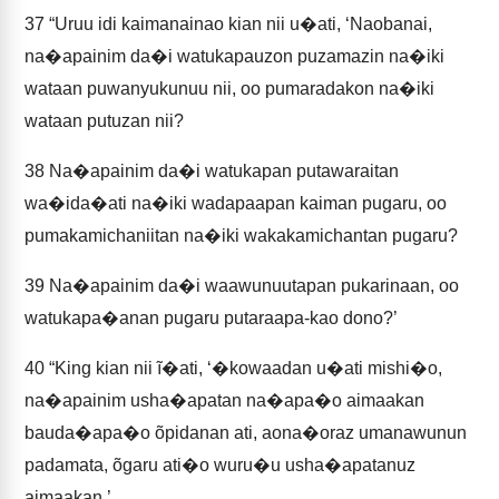
37
“Uruu idi kaimanainao kian nii u�ati, ‘Naobanai,
na�apainim da�i watukapauzon puzamazin na�iki
wataan puwanyukunuu nii, oo pumaradakon na�iki
wataan putuzan nii?
38
Na�apainim da�i watukapan putawaraitan
wa�ida�ati na�iki wadapaapan kaiman pugaru, oo
pumakamichaniitan na�iki wakakamichantan pugaru?
39
Na�apainim da�i waawunuutapan pukarinaan, oo
watukapa�anan pugaru putaraapa-kao dono?’
40
“King kian nii ĩ�ati, ‘�kowaadan u�ati mishi�o,
na�apainim usha�apatan na�apa�o aimaakan
bauda�apa�o õpidanan ati, aona�oraz umanawunun
padamata, õgaru ati�o wuru�u usha�apatanuz
aimaakan.’