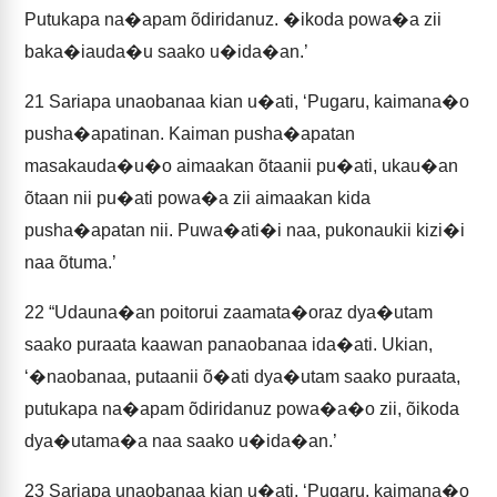
Putukapa na�apam õdiridanuz. �ikoda powa�a zii
baka�iauda�u saako u�ida�an.’
21
Sariapa unaobanaa kian u�ati, ‘Pugaru, kaimana�o
pusha�apatinan. Kaiman pusha�apatan
masakauda�u�o aimaakan õtaanii pu�ati, ukau�an
õtaan nii pu�ati powa�a zii aimaakan kida
pusha�apatan nii. Puwa�ati�i naa, pukonaukii kizi�i
naa õtuma.’
22
“Udauna�an poitorui zaamata�oraz dya�utam
saako puraata kaawan panaobanaa ida�ati. Ukian,
‘�naobanaa, putaanii õ�ati dya�utam saako puraata,
putukapa na�apam õdiridanuz powa�a�o zii, õikoda
dya�utama�a naa saako u�ida�an.’
23
Sariapa unaobanaa kian u�ati, ‘Pugaru, kaimana�o