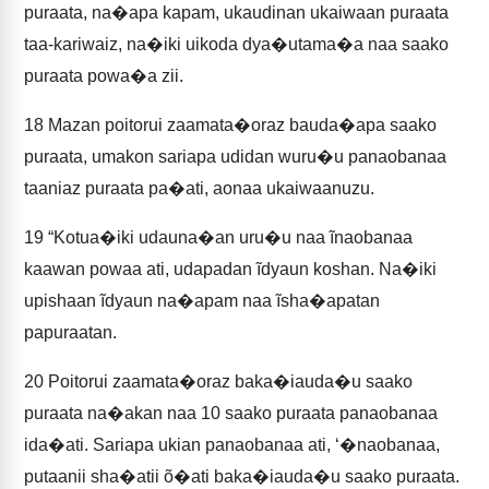
puraata, na�apa kapam, ukaudinan ukaiwaan puraata
taa-kariwaiz, na�iki uikoda dya�utama�a naa saako
puraata powa�a zii.
18
Mazan poitorui zaamata�oraz bauda�apa saako
puraata, umakon sariapa udidan wuru�u panaobanaa
taaniaz puraata pa�ati, aonaa ukaiwaanuzu.
19
“Kotua�iki udauna�an uru�u naa ĩnaobanaa
kaawan powaa ati, udapadan ĩdyaun koshan. Na�iki
upishaan ĩdyaun na�apam naa ĩsha�apatan
papuraatan.
20
Poitorui zaamata�oraz baka�iauda�u saako
puraata na�akan naa 10 saako puraata panaobanaa
ida�ati. Sariapa ukian panaobanaa ati, ‘�naobanaa,
putaanii sha�atii õ�ati baka�iauda�u saako puraata.