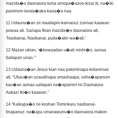
mazida�o daonaiora tuma aroopa�azoo-kizai iti, na�iki
paniinom tarata�aka-kaoa�a naa.
11
Udauna�an zii maaitapin-kainaouz zunnao kaawan
powaa ati. Sariapa ĩkian mazida�o daonaiora ati,
‘Naobanai, Naobanai, puda�atin wa�ati.’
12
Mazan ukian, ‘�kowaadan u�ati mishi�o, aonaa
õaitapan unao.’"
13
Udauna�an Jesus kian naa patominapa-kidaniinao
ati, “Ukau�an uzaudinapa umashaapa, usha�apanum
kau�an aonaa uaitapan na�apainim nii Daonaiora
Aokazi Iki�o kaawan."
14
“Kaikapa�o nii koshan Tominkaru naobanai-
tinapanuz: na�apa umanawunu�o daonaiora makon