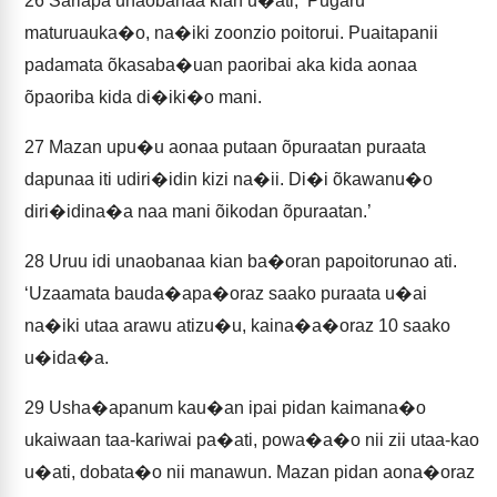
26
Sariapa unaobanaa kian u�ati, ‘Pugaru
maturuauka�o, na�iki zoonzio poitorui. Puaitapanii
padamata õkasaba�uan paoribai aka kida aonaa
õpaoriba kida di�iki�o mani.
27
Mazan upu�u aonaa putaan õpuraatan puraata
dapunaa iti udiri�idin kizi na�ii. Di�i õkawanu�o
diri�idina�a naa mani õikodan õpuraatan.’
28
Uruu idi unaobanaa kian ba�oran papoitorunao ati.
‘Uzaamata bauda�apa�oraz saako puraata u�ai
na�iki utaa arawu atizu�u, kaina�a�oraz 10 saako
u�ida�a.
29
Usha�apanum kau�an ipai pidan kaimana�o
ukaiwaan taa-kariwai pa�ati, powa�a�o nii zii utaa-kao
u�ati, dobata�o nii manawun. Mazan pidan aona�oraz