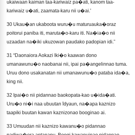
ukaiwaan kaiman taa-kariwaiz pa�ati, kanom taa-
kariwaiz u�ati, zaamata-karu nii u�ai.’
30
Ukau�an ukaboota wuru�u maturuauka�oraz
poitorui paniba iti, maruta�o-karu iti. Na�ia�o nii
uzaadan na�iki ukuzowan paudako padopian idi."
31
“Daonaiora Aokazi Iki�o kaawan dono
umanawunu�o naobanai nii, ipai pa�angelinnao tuma.
Uruu dono usakanatan nii umanawunu�o pataba ida�a,
king nii.
32
Ipai�o nii pidannao baokopata-kao u�ida�ati.
Uru�o ni�i naa ubuutan ĩdyaun, na�apa kaznizo
taapiki buutan kawan kaznizonao booginao ai.
33
Umuudan nii kaznizo kawanu�o pidannao
padiwa�ora antanapu. Boogi kawanuinao pidannao