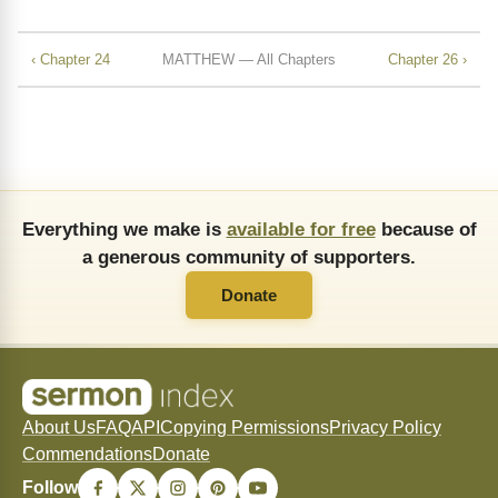
‹ Chapter 24
MATTHEW — All Chapters
Chapter 26 ›
Everything we make is
available for free
because of
a generous community of supporters.
Donate
About Us
FAQ
API
Copying Permissions
Privacy Policy
Commendations
Donate
Follow