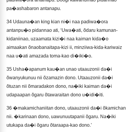
pa�ashabaron antanapu.
34
Udauna�an king kian ni�i naa padiwa�ora
antanpu�o pidannao ati, ‘Uwa�ati, õdaru kamunan-
kidaniinao, uzaamata kizi�i naa kaiman kida�o
aimaakan õnaobanaitapa-kizi ii, minziiwa-kida-kariwaiz
naa u�ati amazada toma-kao di�iki�o.
35
Usha�apanum kau�an unao utaauzonii da�i
õwanyukunuu nii õzamazin dono. Utaauzonii da�i
õtuzan nii õmaradakon dono, na�iki kaiman da�i
udapaapan õgaru õtawaraitan dono u�idi�iti.
36
�makamichaniitan dono, utaauzonii da�i õkamichan
nii. �karinaan dono, uawunuutapanii õgaru. Na�iki
utukapa da�i õgaru õtaraapa-kao dono.’