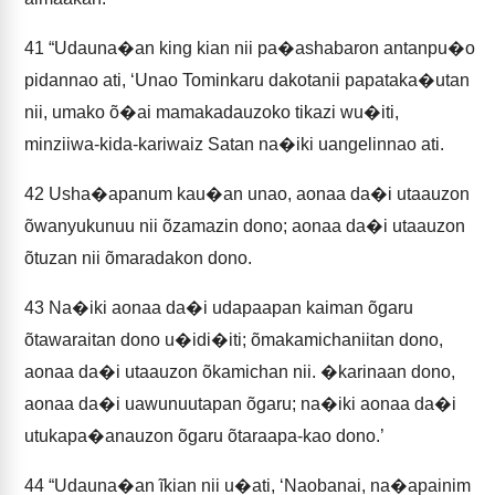
41
“Udauna�an king kian nii pa�ashabaron antanpu�o
pidannao ati, ‘Unao Tominkaru dakotanii papataka�utan
nii, umako õ�ai mamakadauzoko tikazi wu�iti,
minziiwa-kida-kariwaiz Satan na�iki uangelinnao ati.
42
Usha�apanum kau�an unao, aonaa da�i utaauzon
õwanyukunuu nii õzamazin dono; aonaa da�i utaauzon
õtuzan nii õmaradakon dono.
43
Na�iki aonaa da�i udapaapan kaiman õgaru
õtawaraitan dono u�idi�iti; õmakamichaniitan dono,
aonaa da�i utaauzon õkamichan nii. �karinaan dono,
aonaa da�i uawunuutapan õgaru; na�iki aonaa da�i
utukapa�anauzon õgaru õtaraapa-kao dono.’
44
“Udauna�an ĩkian nii u�ati, ‘Naobanai, na�apainim