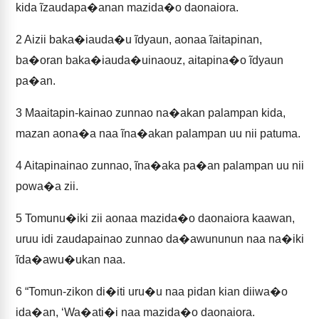
kida ĩzaudapa�anan mazida�o daonaiora.
2
Aizii baka�iauda�u ĩdyaun, aonaa ĩaitapinan,
ba�oran baka�iauda�uinaouz, aitapina�o ĩdyaun
pa�an.
3
Maaitapin-kainao zunnao na�akan palampan kida,
mazan aona�a naa ĩna�akan palampan uu nii patuma.
4
Aitapinainao zunnao, ĩna�aka pa�an palampan uu nii
powa�a zii.
5
Tomunu�iki zii aonaa mazida�o daonaiora kaawan,
uruu idi zaudapainao zunnao da�awununun naa na�iki
ĩda�awu�ukan naa.
6
“Tomun-zikon di�iti uru�u naa pidan kian diiwa�o
ida�an, ‘Wa�ati�i naa mazida�o daonaiora.