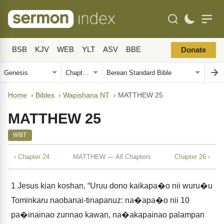
BSB
KJV
WEB
YLT
ASV
BBE
Donate
Home
›
Bibles
›
Wapishana NT
›
MATTHEW 25
MATTHEW 25
WBT
‹ Chapter 24
MATTHEW — All Chapters
Chapter 26 ›
1
Jesus kian koshan, “Uruu dono kaikapa�o nii wuru�u
Tominkaru naobanai-tinapanuz: na�apa�o nii 10
pa�inainao zunnao kawan, na�akapainao palampan