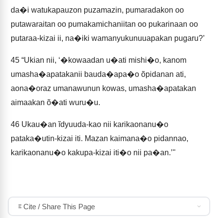
da�i watukapauzon puzamazin, pumaradakon oo
putawaraitan oo pumakamichaniitan oo pukarinaan oo
putaraa-kizai ii, na�iki wamanyukunuuapakan pugaru?’
45
“Ukian nii, ‘�kowaadan u�ati mishi�o, kanom
umasha�apatakanii bauda�apa�o õpidanan ati,
aona�oraz umanawunun kowas, umasha�apatakan
aimaakan õ�ati wuru�u.
46
Ukau�an ĩdyuuda-kao nii karikaonanu�o
pataka�utin-kizai iti. Mazan kaimana�o pidannao,
karikaonanu�o kakupa-kizai iti�o nii pa�an.’"
Cite / Share This Page