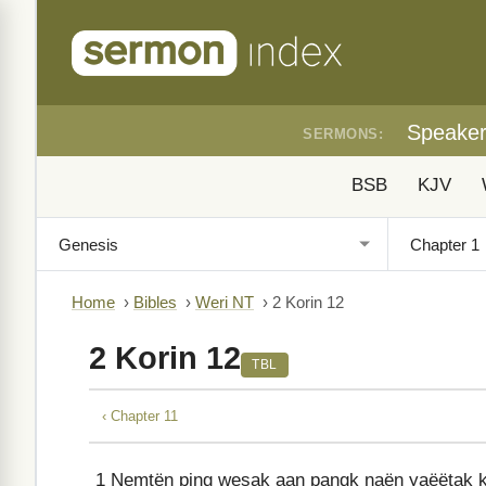
Speake
SERMONS:
BSB
KJV
Home
›
Bibles
›
Weri NT
›
2 Korin 12
2 Korin 12
TBL
‹ Chapter 11
1
Nemtën ping wesak aan pangk naën yaëëtak k