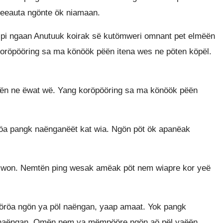
neeauta ngönte ök niamaan.
i ngaan Anutuuk koirak së kutömweri omnant pet elmëën
koröpööring sa ma könöök pëën itena wes ne pöten köpël.
ën ne ëwat wë. Yang koröpööring sa ma könöök pëën
öa pangk naënganëët kat wia. Ngön pöt ök apanëak
won. Nemtën ping wesak amëak pöt nem wiapre kor yeë
röa ngön ya pöl naëngan, yaap amaat. Yok pangk
 naëngan. Omën nem ya mëmpööre ngön aö pël yaëën