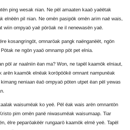
mtën ping wesak nian. Ne pël amaaten kaaö yaëëtak
ak elnëën pil nian. Ne omën pasipök omën arim naë wais,
at wiin ompyaö yaë pöröak ne il nenewasën yaë.
weëre kosangringöt, omnaröak pangk naënganëët, ngön
Pötak ne ngön yaaö omnamp pöt pet elnia.
 pöl ar naalniin ëan ma? Won, ne tapël kaamök elniaut,
ëak arën kaamök elnëak koröpöökë omnant nampunëak
kimang neniaan ëaö ompyaö pöten utpet ëan pël yewas
n.
aalak waisumëak ko yeë. Pël ëak wais arën omnantön
Kristo pim omën panë niwasumëak waisumaap. Tiar
n, ëlre peparöakëër rungaarö kaamök elmë yeë. Tapël