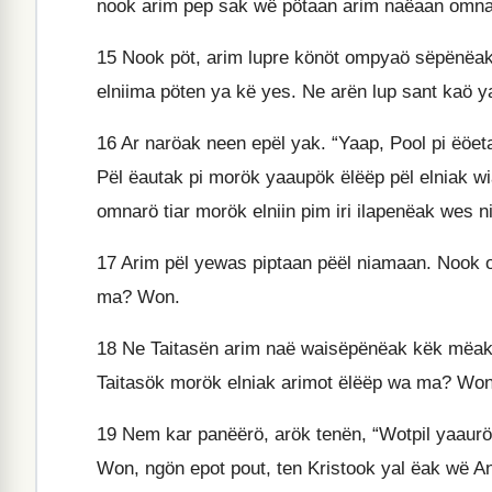
nook arim pep sak wë pötaan arim naëaan omna
15
Nook pöt, arim lupre könöt ompyaö sëpënëa
elniima pöten ya kë yes. Ne arën lup sant kaö ya
16
Ar naröak neen epël yak. “Yaap, Pool pi ëöe
Pël ëautak pi morök yaaupök ëlëëp pël elniak wia
omnarö tiar morök elniin pim iri ilapenëak wes 
17
Arim pël yewas piptaan pëël niamaan. Nook o
ma? Won.
18
Ne Taitasën arim naë waisëpënëak këk mëak
Taitasök morök elniak arimot ëlëëp wa ma? Won
19
Nem kar panëërö, arök tenën, “Wotpil yaaurö
Won, ngön epot pout, ten Kristook yal ëak wë A