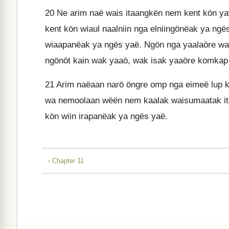
20
Ne arim naë wais itaangkën nem kent kön ya
kent kön wiaul naalniin nga elniingönëak ya ngë
wiaapanëak ya ngës yaë. Ngön nga yaalaöre wa
ngönöt kain wak yaaö, wak isak yaaöre komkap 
21
Arim naëaan narö öngre omp nga eimeë lup ke
wa nemoolaan wëën nem kaalak waisumaatak ite
kön wiin irapanëak ya ngës yaë.
‹ Chapter 11