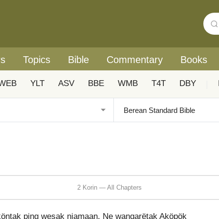
rs
Topics
Bible
Commentary
Books
WEB
YLT
ASV
BBE
WMB
T4T
DBY
|
2 Korin — All Chapters
öntak ping wesak niamaan. Ne wangarëtak Aköpök