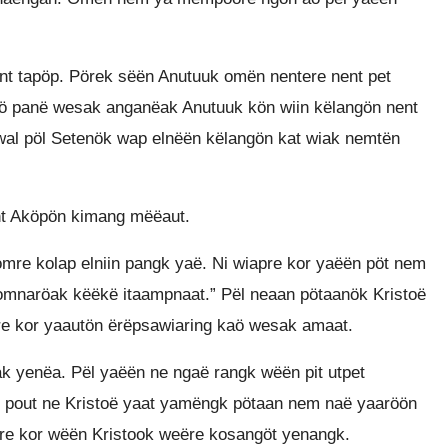
 tapöp. Pörek sëën Anutuuk omën nentere nent pet
aö panë wesak anganëak Anutuuk kön wiin këlangön nent
l pöl Setenök wap elnëën këlangön kat wiak nemtën
t Aköpön kimang mëëaut.
omre kolap elniin pangk yaë. Ni wiapre kor yaëën pöt nem
omnaröak këëkë itaampnaat.” Pël neaan pötaanök Kristoë
e kor yaautön ërëpsawiaring kaö wesak amaat.
 yenëa. Pël yaëën ne ngaë rangk wëën pit utpet
 pout ne Kristoë yaat yamëngk pötaan nem naë yaaröön
re kor wëën Kristook weëre kosangöt yenangk.