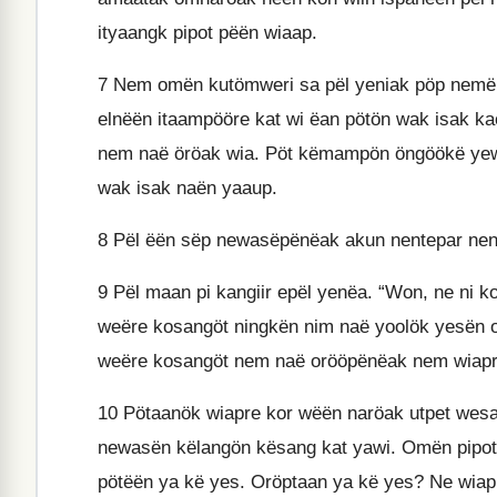
ityaangk pipot pëën wiaap.
7
Nem omën kutömweri sa pël yeniak pöp nemënt
elnëën itaampööre kat wi ëan pötön wak isak k
nem naë öröak wia. Pöt këmampön öngöökë yewa
wak isak naën yaaup.
8
Pël ëën sëp newasëpënëak akun nentepar nen
9
Pël maan pi kangiir epël yenëa. “Won, ne ni k
weëre kosangöt ningkën nim naë yoolök yesën 
weëre kosangöt nem naë orööpënëak nem wiapr
10
Pötaanök wiapre kor wëën naröak utpet wesak
newasën këlangön kësang kat yawi. Omën pipot
pötëën ya kë yes. Oröptaan ya kë yes? Ne wiap