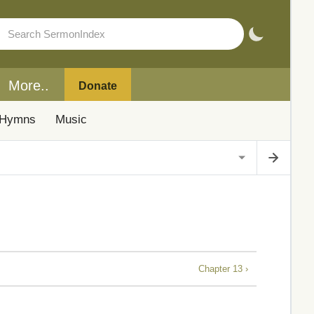
More..
Donate
Hymns
Music
Chapter 13 ›