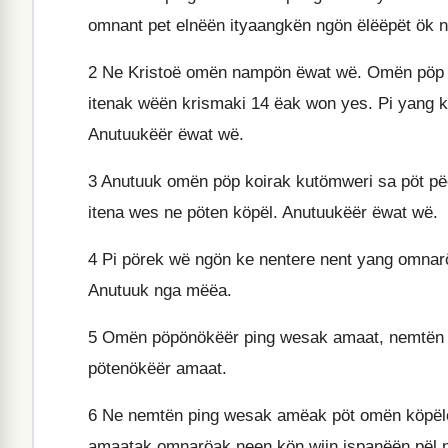
omnant pet elnëën ityaangkën ngön ëlëëpët ök 
2
Ne Kristoë omën nampön ëwat wë. Omën pöp p
itenak wëën krismaki 14 ëak won yes. Pi yang 
Anutuukëër ëwat wë.
3
Anutuuk omën pöp koirak kutömweri sa pöt pë
itena wes ne pöten köpël. Anutuukëër ëwat wë.
4
Pi pörek wë ngön ke nentere nent yang omnar
Anutuuk nga mëëa.
5
Omën pöpönökëër ping wesak amaat, nemtën 
pötenökëër amaat.
6
Ne nemtën ping wesak amëak pöt omën köpëlö
amaatak omnaröak neen kön wiin ispanëën pël