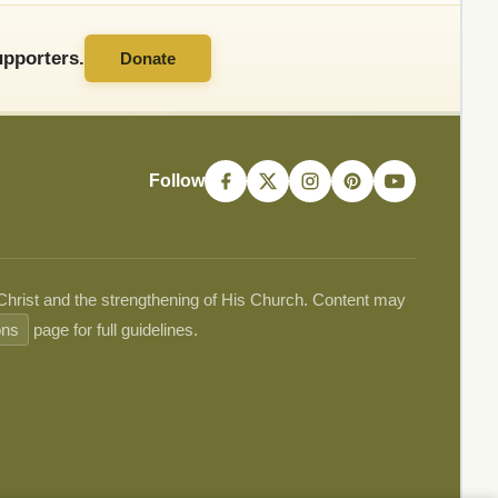
pporters.
Donate
Follow
 Christ and the strengthening of His Church. Content may
ons
page for full guidelines.