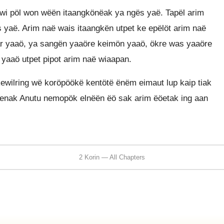
wi pöl won wëën itaangkönëak ya ngës yaë. Tapël arim
s yaë. Arim naë wais itaangkën utpet ke epëlöt arim naë
r yaaö, ya sangën yaaöre keimön yaaö, ökre was yaaöre
yaaö utpet pipot arim naë wiaapan.
wilring wë koröpöökë kentötë ënëm eimaut lup kaip tiak
nak Anutu nemopök elnëën ëö sak arim ëöetak ing aan
2 Korin — All Chapters