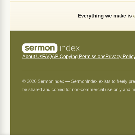
Everything we make is
About Us
FAQ
API
Copying Permissions
Privacy Polic
© 2026 SermonIndex — SermonIndex exists to freely preser
be shared and copied for non-commercial use only and m