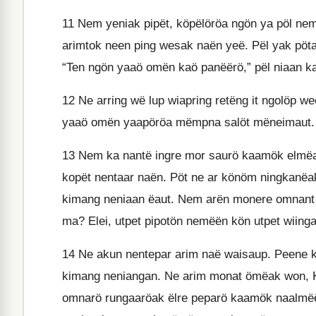
11
Nem yeniak pipët, köpëlöröa ngön ya pöl ne
arimtok neen ping wesak naën yeë. Pël yak pöt
“Ten ngön yaaö omën kaö panëërö,” pël niaan k
12
Ne arring wë lup wiapring retëng it ngolöp 
yaaö omën yaapöröa mëmpna salöt mëneimaut. 
13
Nem ka nantë ingre mor saurö kaamök elmëan
kopët nentaar naën. Pöt ne ar könöm ningkan
kimang neniaan ëaut. Nem arën monere omnant 
ma? Elei, utpet pipotön nemëën kön utpet wiinga
14
Ne akun nentepar arim naë waisaup. Peene k
kimang neniangan. Ne arim monat ömëak won, 
omnarö rungaaröak ëlre peparö kaamök naalmëë