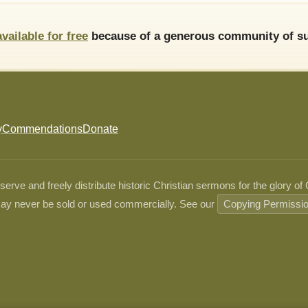
available for free
because of a generous community of su
y
Commendations
Donate
ve and freely distribute historic Christian sermons for the glory of
ay never be sold or used commercially. See our
Copying Permissi