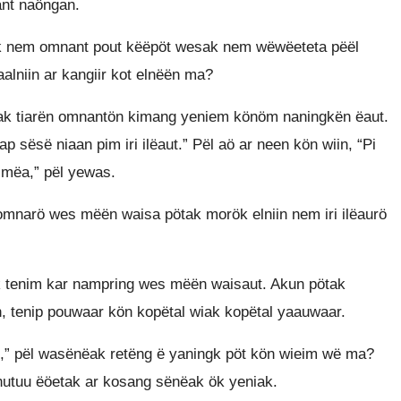
nt naöngan.
k nem omnant pout këëpöt wesak nem wëwëeteta pëël
alniin ar kangiir kot elnëën ma?
tak tiarën omnantön kimang yeniem könöm naningkën ëaut.
p sësë niaan pim iri ilëaut.” Pël aö ar neen kön wiin, “Pi
nimëa,” pël yewas.
mnarö wes mëën waisa pötak morök elniin nem iri ilëaurö
 tenim kar nampring wes mëën waisaut. Akun pötak
, tenip pouwaar kön kopëtal wiak kopëtal yaauwaar.
,” pël wasënëak retëng ë yaningk pöt kön wieim wë ma?
nutuu ëöetak ar kosang sënëak ök yeniak.